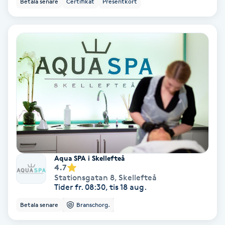
Betala senare
Certifikat
Presentkort
Ansiktsbehandling djuprengörande
B
Babylights
Balayage
Bambumassage
Barber
Aqua SPA i Skellefteå
Barnklippning
4.7
Stationsgatan 8
,
Skellefteå
Tider fr. 08:30, tis 18 aug.
BIAB
Betala senare
Branschorg.
Blowout