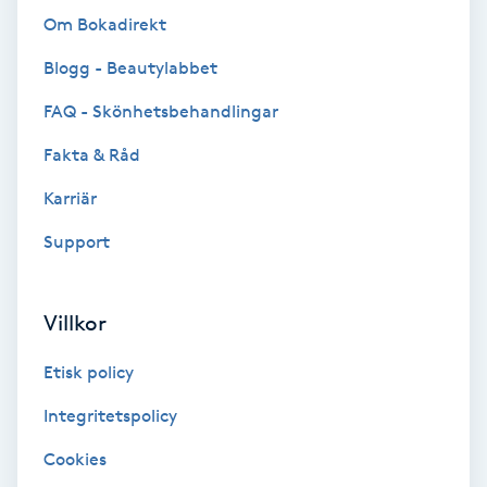
Om Bokadirekt
Fotmassage
Blogg - Beautylabbet
Fotsvamp
FAQ - Skönhetsbehandlingar
Fotvård
Fakta & Råd
Karriär
Fransar
Support
Fransborttagning
Villkor
Fransfärgning
Etisk policy
Fransförlängning
Integritetspolicy
Fransförlängning Megavolym
Cookies