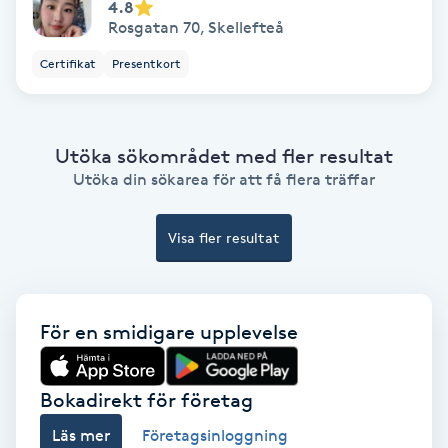
4.8
Color correction
Rosgatan 70
,
Skellefteå
Certifikat
Presentkort
Cryoterapi
D
Damklippning
Utöka sökområdet med fler resultat
Utöka din sökarea för att få flera träffar
Dermapen
Visa fler resultat
Diamantslipning
E
För en smidigare upplevelse
Enzympeeling
Extensions
Bokadirekt för företag
Läs mer
Företagsinloggning