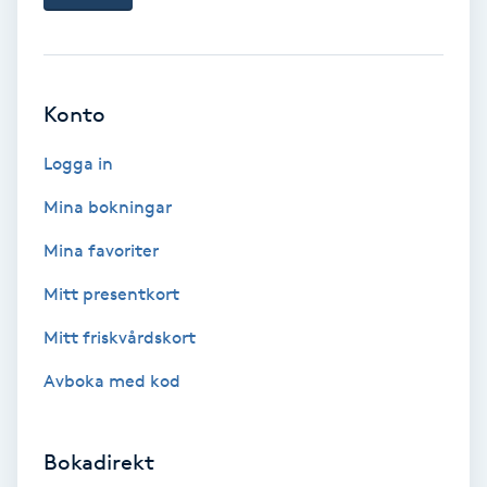
Extensions borttagning
Eyeliner-tatuering
F
Konto
Face framing
Logga in
Mina bokningar
Faceliftmassage
Mina favoriter
Fet hårbotten
Mitt presentkort
Fettreducering
Mitt friskvårdskort
Avboka med kod
Fibromassage
Fillers
Bokadirekt