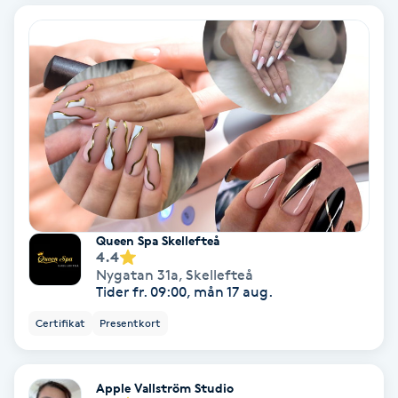
Bottenfärg
Brynformning
Brynfärgning
Brynplockning
Bröllopsuppsättning
Queen Spa Skellefteå
4.4
C
Nygatan 31a
,
Skellefteå
Tider fr. 09:00, mån 17 aug.
Celluliter
Certifikat
Presentkort
Coachning
Apple Vallström Studio