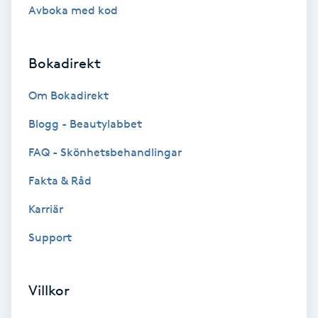
Cryoterapi
Avboka med kod
D
Damklippning
Bokadirekt
Om Bokadirekt
Dermapen
Blogg - Beautylabbet
Diamantslipning
FAQ - Skönhetsbehandlingar
E
Fakta & Råd
Enzympeeling
Karriär
Extensions
Support
Extensions borttagning
Villkor
Eyeliner-tatuering