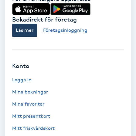
Brynformning
Bokadirekt för företag
Brynfärgning
Läs mer
Företagsinloggning
Brynplockning
Bröllopsuppsättning
Konto
C
Logga in
Celluliter
Mina bokningar
Coachning
Mina favoriter
Mitt presentkort
Color correction
Mitt friskvårdskort