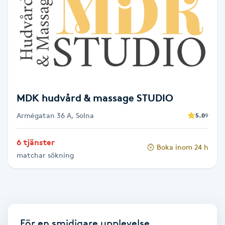
Babylights
Balayage
Bambumassage
MDK hudvård & massage STUDIO
Barber
Armégatan 36 A, Solna
5.0
9
Barnklippning
6 tjänster
Boka inom 24 h
matchar sökning
BIAB
Blowout
Bottenfärg
För en smidigare upplevelse