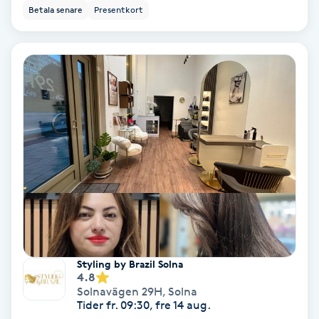
Betala senare
Presentkort
Färgning
Föning
G
Gel naglar
Gelenaglar
Gellack
Gellack med förstärkning
Styling by Brazil Solna
Gravidmassage
4.8
Solnavägen 29H
,
Solna
Tider fr. 09:30, fre 14 aug.
Gravidyoga