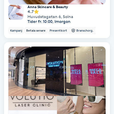
Anna Skincare & Beauty
Medium
4.7
Huvudstagatan 6
,
Solna
Megavolymfransar
Tider fr. 10:00, Imorgon
Kampanj
Betala senare
Presentkort
Branschorg.
Melasma
Mesoterapi
MicroPen
Microshading
Mixfransar
N
Nagelförlängning