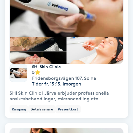
Osteopati
P
Paraffinbehandling
Pedikyr
Pensionärklippning
SHI Skin Clinic
5
Fridensborgsvägen 107
,
Solna
Permanent
Tider fr. 15:15, Imorgon
SHI Skin Clinic i Järva erbjuder professionella
Permanent hårborttagning
ansiktsbehandlingar, microneedling etc
Kampanj
Betala senare
Presentkort
Permanent ögonbrynsmakeup
Personal shopper