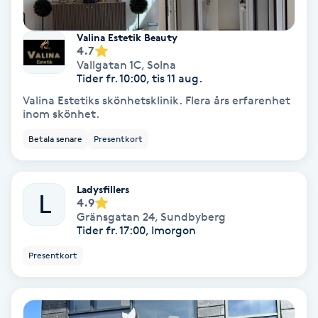
Nagelvård
Valina Estetik Beauty
4.7
Vallgatan 1C
,
Solna
Naglar borttagning
Tider fr. 10:00, tis 11 aug.
Valina Estetiks skönhetsklinik. Flera års erfarenhet
inom skönhet.
Naglar reparation
Betala senare
Presentkort
Naprapati
Ladysfillers
Navelpiercing
L
4.9
Gränsgatan 24
,
Sundbyberg
Tider fr. 17:00, Imorgon
NBE-massage
Presentkort
Ny frisyr
O