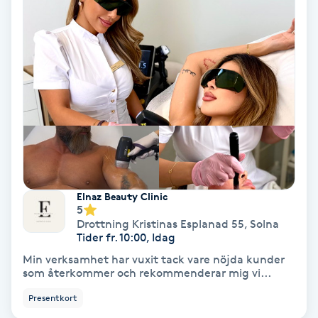
Personlig tränare
Picolaser
Piercing
Pigmentbehandling
Pigmentfläckar
Elnaz Beauty Clinic
5
Drottning Kristinas Esplanad 55
,
Solna
Plastikkirurgi
Tider fr. 10:00, Idag
Min verksamhet har vuxit tack vare nöjda kunder
Powder brows
som återkommer och rekommenderar mig vi...
Presentkort
Power Yoga