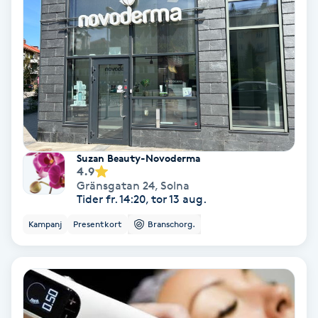
Olaplex
Olaplexbehandling
Ombre
Ombre brows
Suzan Beauty-Novoderma
4.9
Ombre naglar
Gränsgatan 24
,
Solna
Tider fr. 14:20, tor 13 aug.
Optiker
Kampanj
Presentkort
Branschorg.
Ortobionomi
Ortopedi