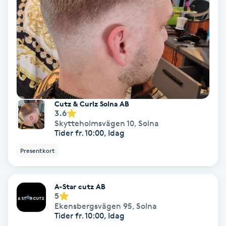
Spa
Spa manikyr & pedikyr
Spa-manikyr
Spa-pedikyr
Cutz & Curlz Solna AB
3.6
Skytteholmsvägen 10
,
Solna
Spraytan
Tider fr. 10:00, Idag
Presentkort
Stylist
A-Star cutz AB
Sugaring
5
Ekensbergsvägen 95
,
Solna
Tider fr. 10:00, Idag
Svensk massage