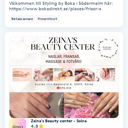
Välkommen till Styling by Boka i Södermalm här:
https://www.bokadirekt.se/places/frisor-s
Gruppträning
Betala senare
Presentkort
Gua Sha-massage
H
Hatha Yoga
Headspa
Healing
Herrklippning
HIFU
Zeina's Beauty center - Solna
4.8