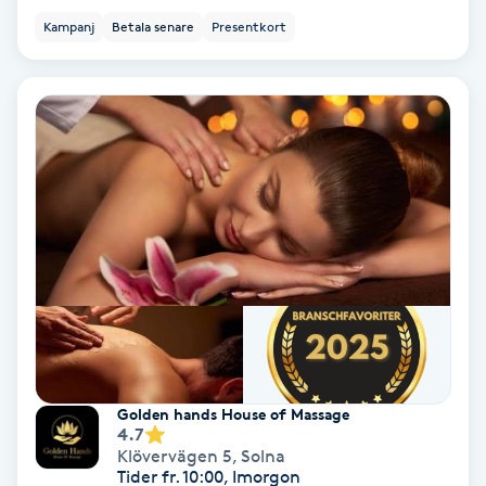
Kampanj
Betala senare
Presentkort
Fotmassage
Fotsvamp
Fotvård
Fransar
Fransborttagning
Fransfärgning
Fransförlängning
Golden hands House of Massage
4.7
Fransförlängning Megavolym
Klövervägen 5
,
Solna
Tider fr. 10:00, Imorgon