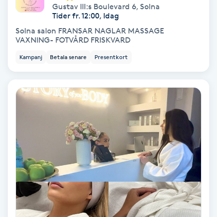
Gustav III:s Boulevard 6
,
Solna
Hollywood Peel
Tider fr. 12:00, Idag
Solna salon FRANSAR NAGLAR MASSAGE
Hot Stone Massage
VAXNING- FOTVÅRD FRISKVARD
Kampanj
Betala senare
Presentkort
Hot yoga
Hudföryngring
Huduppstramning
Hudvård
Hyaluronsyra
Hyperhidros