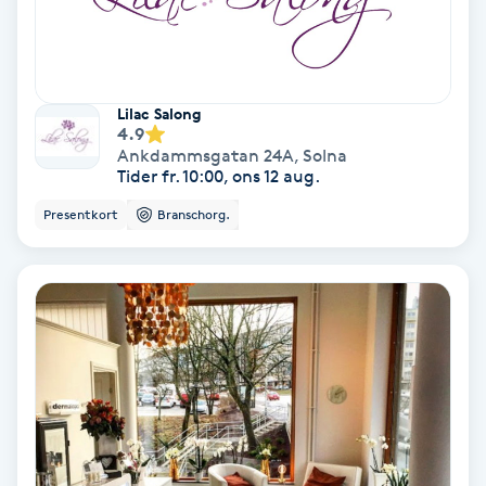
Keratinbehandling
Kinesiologi
Lilac Salong
4.9
Ankdammsgatan 24A
,
Solna
Kinesisk medicin
Tider fr. 10:00, ons 12 aug.
Presentkort
Branschorg.
Kiropraktik
Klangmassage
Klippning
Klippning & Slingor
Klippning ungdom