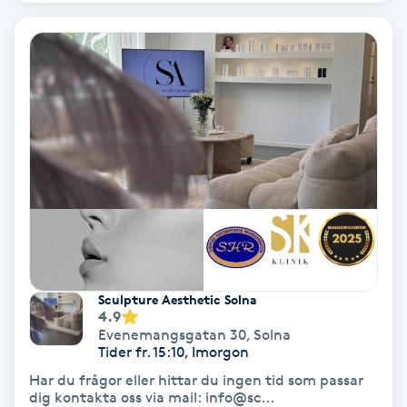
Extensions borttagning
Eyeliner-tatuering
F
Face framing
Faceliftmassage
Fet hårbotten
Fettreducering
Sculpture Aesthetic Solna
4.9
Fibromassage
Evenemangsgatan 30
,
Solna
Tider fr. 15:10, Imorgon
Har du frågor eller hittar du ingen tid som passar
Fillers
dig kontakta oss via mail: info@sc...