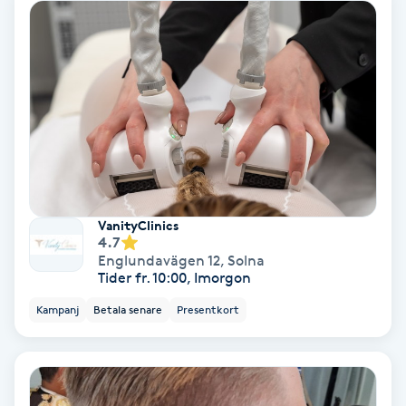
Skoinlägg
Skägg
Skäggfärgning
Skäggklippning
VanityClinics
Skäggtrimmning
4.7
Englundavägen 12
,
Solna
Tider fr. 10:00, Imorgon
Skönhet
Kampanj
Betala senare
Presentkort
Slingor
Sockring