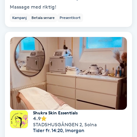
Massage med riktig!
Fransförlängning Volym
Kampanj
Betala senare
Presentkort
Fransk manikyr
Fransrengöring
Frekvensterapi
Friskvård
Friskvårdsmassage
Frisör
Shukra Skin Essentials
4.9
STADSHUSGÅNGEN 2
,
Solna
Funktionsanalys
Tider fr. 14:20, Imorgon