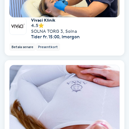
Lymfmassage
Läpptatuering
Vivaci Klinik
4.5
M
SOLNA TORG 3
,
Solna
Tider fr. 15:00, Imorgon
Makeup
Betala senare
Presentkort
Manikyr & Pedikyr
Massage
Medial vägledning
Medicinsk massage
Meditation