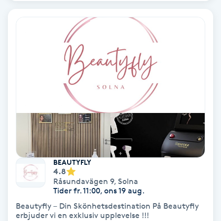
PRP (Platelet Rich Plasma)
PRX-T33
Psoriasis
PT
R
Radiofrekvens
BEAUTYFLY
4.8
Rakning
Råsundavägen 9
,
Solna
Tider fr. 11:00, ons 19 aug.
Reflexologi
Beautyfly – Din Skönhetsdestination På Beautyfly
erbjuder vi en exklusiv upplevelse !!!