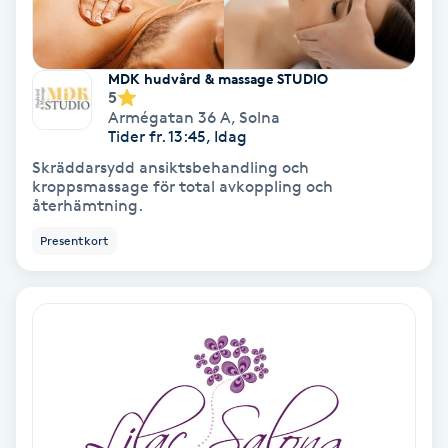
IPL
MDK hudvård & massage STUDIO
5
IPL hårborttagning
Armégatan 36 A
,
Solna
Tider fr. 13:45, Idag
IR-massage
Skräddarsydd ansiktsbehandling och
kroppsmassage för total avkoppling och
J
återhämtning.
Japansk massage
Presentkort
K
K18
Katun fransar
Kemisk peeling