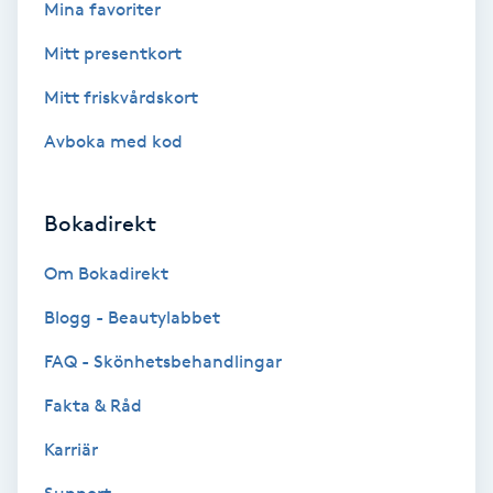
Mina favoriter
Volymfransar
Mitt presentkort
Vårtor
Mitt friskvårdskort
Y
Avboka med kod
Yin Yoga
Bokadirekt
Yoga
Om Bokadirekt
Yoga Nidra
Blogg - Beautylabbet
FAQ - Skönhetsbehandlingar
Yogamassage
Z
Fakta & Råd
Karriär
Zonterapi