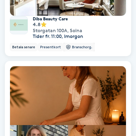
Koppningsmassage
Diba Beauty Care
4.8
Kosmetisk tatuering
Storgatan 100A
,
Solna
Tider fr. 11:00, Imorgon
Kostrådgivning
Betala senare
Presentkort
Branschorg.
Kroppsinpackning
Kroppspeeling
Käkledsbehandling
Kärlbehandling
L