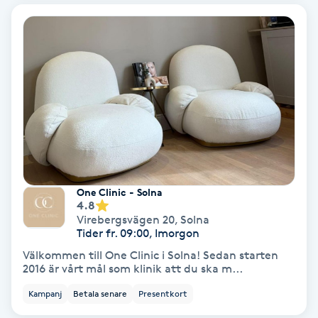
Bottenfärg
Brynformning
Brynfärgning
Brynplockning
Bröllopsuppsättning
One Clinic - Solna
4.8
C
Virebergsvägen 20
,
Solna
Tider fr. 09:00, Imorgon
Celluliter
Välkommen till One Clinic i Solna! Sedan starten
2016 är vårt mål som klinik att du ska m...
Coachning
Kampanj
Betala senare
Presentkort