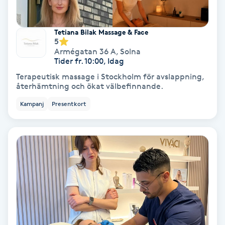
Laserbehandling
Lashlift Keratin
Tetiana Bilak Massage & Face
5
Armégatan 36 A
,
Solna
LED-ljusterapi
Tider fr. 10:00, Idag
Terapeutisk massage i Stockholm för avslappning,
återhämtning och ökat välbefinnande.
Liktornar
Kampanj
Presentkort
LPG
LPG-behandling
LPG-massage
Luggklippning