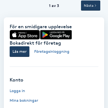
Tvätt & Fön
1 av 3
Nästa
V
Vaccination
För en smidigare upplevelse
Vampyrbehandling
Bokadirekt för företag
Vaxning
Läs mer
Företagsinloggning
Vaxning brasiliansk
Veterinär
Konto
Vibrationsmassage
Logga in
Mina bokningar
Vinyasa Yoga