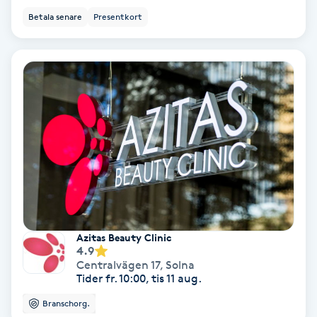
Regndroppsmassage
Betala senare
Presentkort
Reiki
Reikihealing
Reiki massage
Restorative Yoga
Rosacea
Azitas Beauty Clinic
Rosenmetoden
4.9
Centralvägen 17
,
Solna
Tider fr. 10:00, tis 11 aug.
Ryggmassage
Branschorg.
S