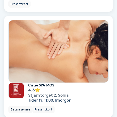
Presentkort
Svettbehandling
T
Tuina-massage
Taktil massage
Tandblekning
Tandläkare
Cutie SPA MOS
Tatuering
4.6
Stjärntorget 2
,
Solna
Tider fr. 11:00, Imorgon
Tatueringsborttagning
Betala senare
Presentkort