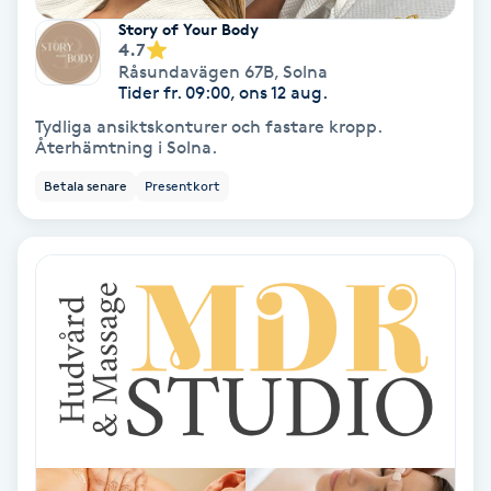
Hypnos
Story of Your Body
4.7
Råsundavägen 67B
,
Solna
Hårborttagning
Tider fr. 09:00, ons 12 aug.
Tydliga ansiktskonturer och fastare kropp.
Hårbottenbehandling
Återhämtning i Solna.
Betala senare
Presentkort
Hårförlängning
Hårvård
Hälsa
Hälsprickor
I
Idrottsmassage