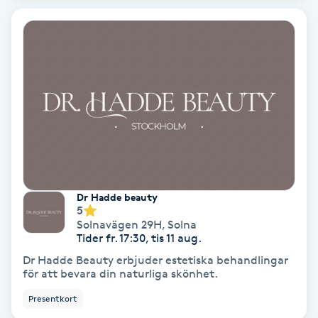
Color correction
Cryoterapi
D
Damklippning
Dermapen
Diamantslipning
Dr Hadde beauty
E
5
Solnavägen 29H
,
Solna
Tider fr. 17:30, tis 11 aug.
Enzympeeling
Dr Hadde Beauty erbjuder estetiska behandlingar
för att bevara din naturliga skönhet.
Extensions
Presentkort