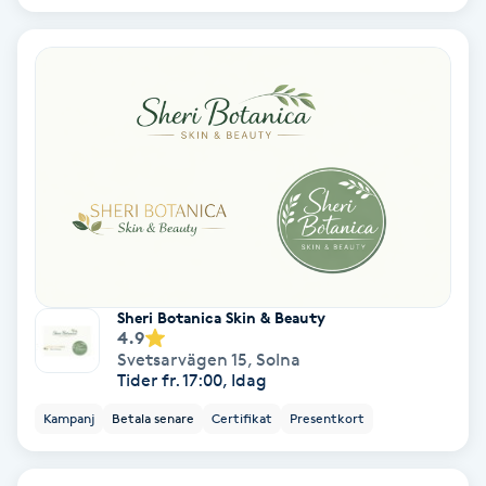
Samtalsterapi
Senioryoga
Shiatsu
Singelfransar
Sjukgymnastik
Sheri Botanica Skin & Beauty
4.9
Skalpmassage
Svetsarvägen 15
,
Solna
Tider fr. 17:00, Idag
Skinbooster
Kampanj
Betala senare
Certifikat
Presentkort
Sklerosering