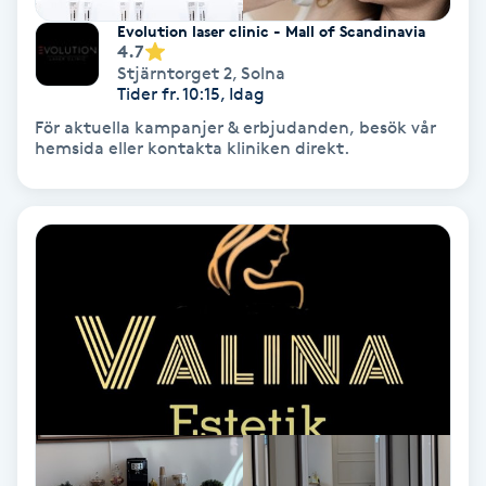
Evolution laser clinic - Mall of Scandinavia
4.7
Nagelförlängning akryl
Stjärntorget 2
,
Solna
Tider fr. 10:15, Idag
Nagelförlängning gelé
För aktuella kampanjer & erbjudanden, besök vår
hemsida eller kontakta kliniken direkt.
Nagelförlängning glasfiber
Nagelförlängning silke
Nagelförstärkning
Nagelklippning
Nagelsvamp
Nageltrång