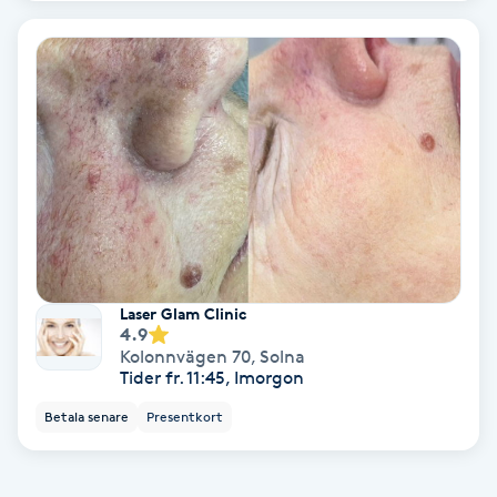
Terapi
Thaimassage
Toning
Torr hårbotten
Torrborstning
Laser Glam Clinic
Triggerpunktsmassage
4.9
Kolonnvägen 70
,
Solna
Trådning
Tider fr. 11:45, Imorgon
Betala senare
Presentkort
Träning