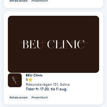
Betala senare
Presentkort
Ansiktsbehandling djuprengörande
B
Babylights
Balayage
Bambumassage
Barber
BEU Clinic
Barnklippning
5
Råsundavägen 131
,
Solna
Tider fr. 17:20, tis 11 aug.
BIAB
Betala senare
Presentkort
Blowout