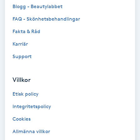
Blogg - Beautylabbet
Brynformning
FAQ - Skönhetsbehandlingar
Brynfärgning
Fakta & Råd
Karriär
Brynplockning
Support
Bröllopsuppsättning
C
Villkor
Celluliter
Etisk policy
Coachning
Integritetspolicy
Cookies
Color correction
Allmänna villkor