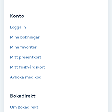
Babylights
Konto
Balayage
Logga in
Bambumassage
Mina bokningar
Mina favoriter
Barber
Mitt presentkort
Barnklippning
Mitt friskvårdskort
Avboka med kod
BIAB
Blowout
Bokadirekt
Bottenfärg
Om Bokadirekt