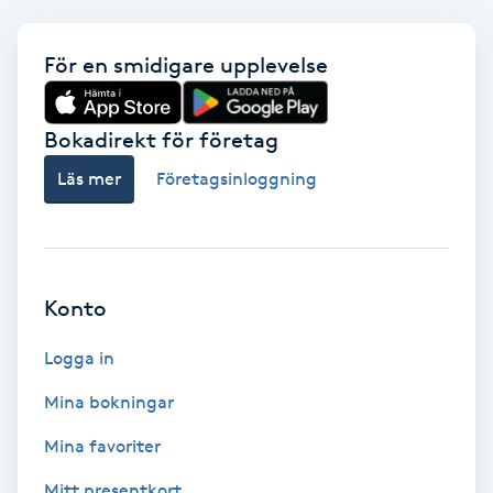
Babylights
För en smidigare upplevelse
Balayage
Bokadirekt för företag
Bambumassage
Läs mer
Företagsinloggning
Barber
Barnklippning
Konto
BIAB
Logga in
Mina bokningar
Blowout
Mina favoriter
Bottenfärg
Mitt presentkort