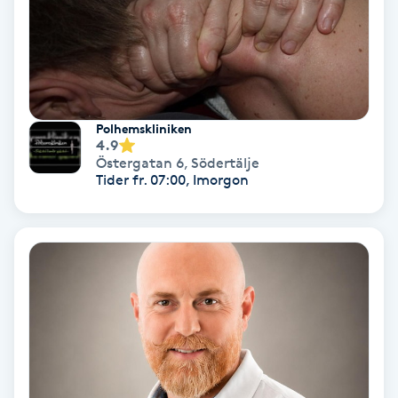
Nagelförlängning akryl
Nagelförlängning gelé
Polhemskliniken
4.9
Nagelförlängning glasfiber
Östergatan 6
,
Södertälje
Tider fr. 07:00, Imorgon
Nagelförlängning silke
Nagelförstärkning
Nagelklippning
Nagelsvamp
Nageltrång