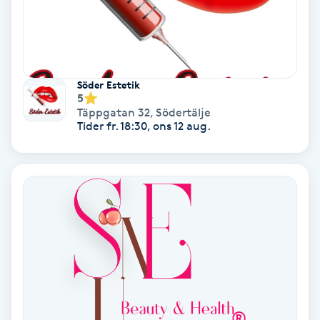
Osteopati
P
Paraffinbehandling
Söder Estetik
5
Pedikyr
Täppgatan 32
,
Södertälje
Tider fr. 18:30, ons 12 aug.
Pensionärklippning
Permanent
Permanent hårborttagning
Permanent ögonbrynsmakeup
Personal shopper