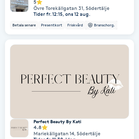
5
Övre Torekällgatan 31
,
Södertälje
Tider fr. 12:15, ons 12 aug.
Gruppträning
Betala senare
Presentkort
Friskvård
Branschorg.
Gua Sha-massage
H
Hatha Yoga
Headspa
Healing
Herrklippning
Perfect Beauty By Kati
4.8
HIFU
Mariekällgatan 14
,
Södertälje