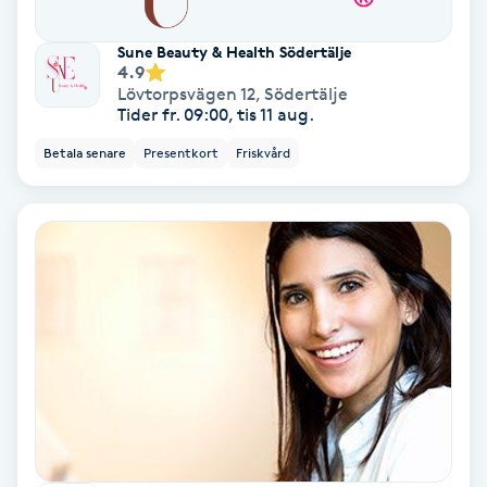
Personlig tränare
Sune Beauty & Health Södertälje
4.9
Lövtorpsvägen 12
,
Södertälje
Picolaser
Tider fr. 09:00, tis 11 aug.
Betala senare
Presentkort
Friskvård
Piercing
Pigmentbehandling
Pigmentfläckar
Plastikkirurgi
Powder brows
Power Yoga