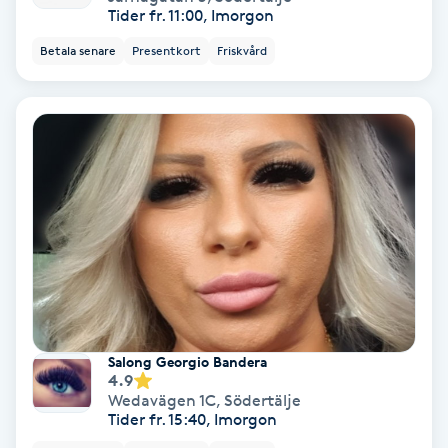
Tider fr. 11:00, Imorgon
Keratinbehandling
Betala senare
Presentkort
Friskvård
Kinesiologi
Kinesisk medicin
Kiropraktik
Klangmassage
Klippning
Salong Georgio Bandera
Klippning & Slingor
4.9
Wedavägen 1C
,
Södertälje
Tider fr. 15:40, Imorgon
Klippning ungdom