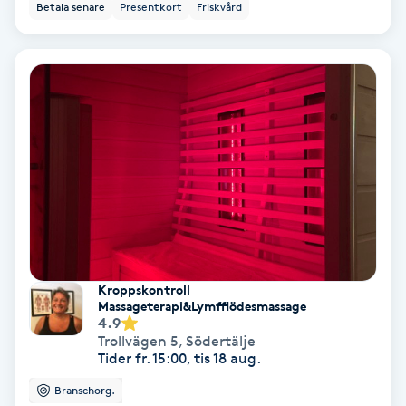
Betala senare
Presentkort
Friskvård
Svettbehandling
T
Tuina-massage
Taktil massage
Tandblekning
Tandläkare
Kroppskontroll
Massageterapi&Lymfflödesmassage
Tatuering
4.9
Trollvägen 5
,
Södertälje
Tider fr. 15:00, tis 18 aug.
Tatueringsborttagning
Branschorg.