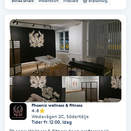
Betala senare
Presentkort
Friskvård
Branschorg.
Ansiktsbehandling djuprengörande
B
Babylights
Balayage
Bambumassage
Barber
Barnklippning
Phoenix wellness & fitness
4.8
BIAB
Wedavägen 2C
,
Södertälje
Tider fr. 12:00, Idag
Blowout