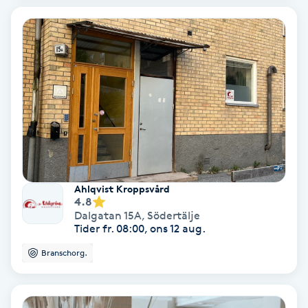
Laserbehandling
Lashlift Keratin
LED-ljusterapi
Liktornar
LPG
Ahlqvist Kroppsvård
LPG-behandling
4.8
Dalgatan 15A
,
Södertälje
Tider fr. 08:00, ons 12 aug.
LPG-massage
Branschorg.
Luggklippning