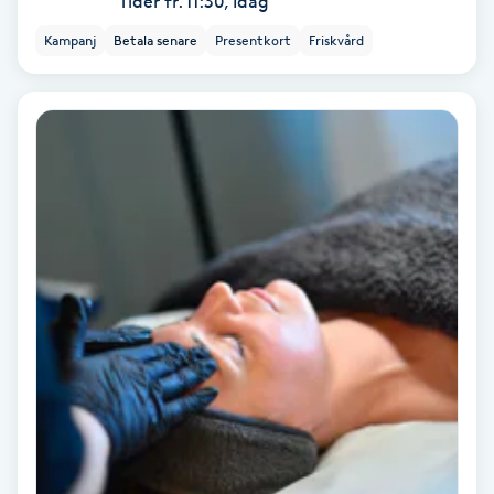
Tider fr. 11:30, Idag
Hollywood Peel
Kampanj
Betala senare
Presentkort
Friskvård
Hot Stone Massage
Hot yoga
Hudföryngring
Huduppstramning
Hudvård
Hyaluronsyra
Hyperhidros