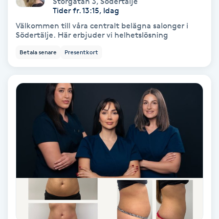
Storgatan 3
,
Södertälje
Color correction
Tider fr. 13:15, Idag
Välkommen till våra centralt belägna salonger i
Cryoterapi
Södertälje. Här erbjuder vi helhetslösning
D
Betala senare
Presentkort
Damklippning
Dermapen
Diamantslipning
E
Enzympeeling
Extensions