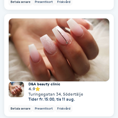
Betala senare
Presentkort
Friskvård
Koppningsmassage
Kosmetisk tatuering
Kostrådgivning
Kroppsinpackning
Kroppspeeling
Käkledsbehandling
D&A beauty clinic
4.9
Turingegatan 34
,
Södertälje
Kärlbehandling
Tider fr. 15:00, tis 11 aug.
L
Betala senare
Presentkort
Friskvård