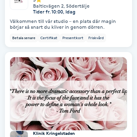
Balticvägen 2
,
Södertälje
Färgning
Tider fr. 10:00, Idag
Välkommen till vår studio – en plats där magin
Föning
börjar så snart du kliver in genom dörren.
G
Betala senare
Certifikat
Presentkort
Friskvård
Gel naglar
Gelenaglar
Gellack
Gellack med förstärkning
Gravidmassage
Klinik Kringelstaden
Gravidyoga