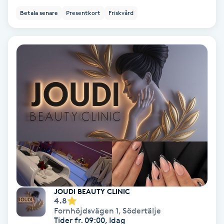
Regndroppsmassage
Betala senare
Presentkort
Friskvård
Reiki
Reikihealing
Reiki massage
Restorative Yoga
Rosacea
Rosenmetoden
JOUDI BEAUTY CLINIC
4.8
Ryggmassage
Fornhöjdsvägen 1
,
Södertälje
S
Tider fr. 09:00, Idag