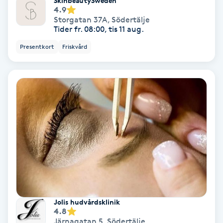
SkinbeautySweden
4.9
Storgatan 37A
,
Södertälje
IPL
Tider fr. 08:00, tis 11 aug.
Presentkort
Friskvård
IPL hårborttagning
IR-massage
J
Japansk massage
K
K18
Katun fransar
Jolis hudvårdsklinik
4.8
Kemisk peeling
Järnagatan 5
,
Södertälje