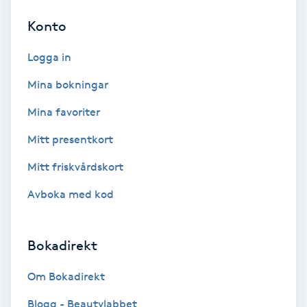
Volymfransar
Konto
Logga in
Vårtor
Y
Mina bokningar
Mina favoriter
Yin Yoga
Mitt presentkort
Yoga
Mitt friskvårdskort
Yoga Nidra
Avboka med kod
Yogamassage
Bokadirekt
Z
Om Bokadirekt
Zonterapi
Blogg - Beautylabbet