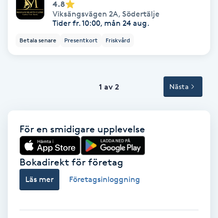
Tvätt & Fön
4.8
Viksängsvägen 2A
,
Södertälje
V
Tider fr. 10:00, mån 24 aug.
Vaccination
Betala senare
Presentkort
Friskvård
Vampyrbehandling
1 av 2
Nästa
Vaxning
Vaxning brasiliansk
För en smidigare upplevelse
Veterinär
Bokadirekt för företag
Vibrationsmassage
Läs mer
Företagsinloggning
Vinyasa Yoga