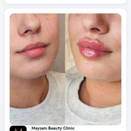
Terapi
Thaimassage
Toning
Torr hårbotten
Torrborstning
Triggerpunktsmassage
Trådning
Träning
Maysam Beauty Clinic