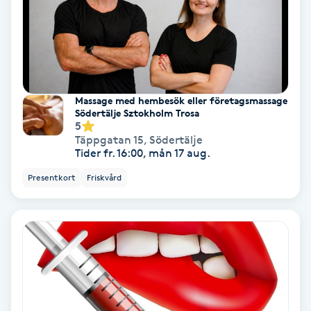
Olaplex
Olaplexbehandling
Ombre
Massage med hembesök eller företagsmassage
Södertälje Sztokholm Trosa
5
Ombre brows
Täppgatan 15
,
Södertälje
Tider fr. 16:00, mån 17 aug.
Ombre naglar
Presentkort
Friskvård
Optiker
Ortobionomi
Ortopedi