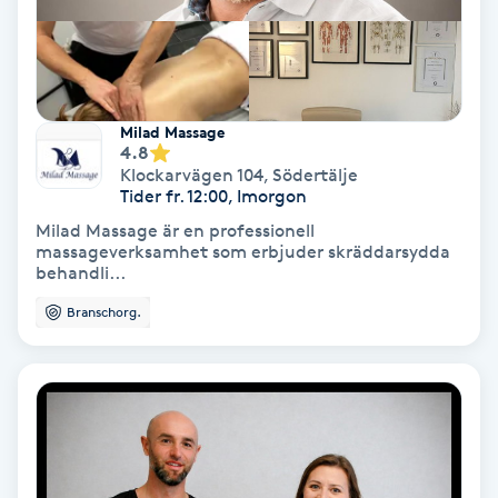
Nagelvård
Naglar borttagning
Milad Massage
4.8
Klockarvägen 104
,
Södertälje
Naglar reparation
Tider fr. 12:00, Imorgon
Milad Massage är en professionell
Naprapati
massageverksamhet som erbjuder skräddarsydda
behandli...
Navelpiercing
Branschorg.
NBE-massage
Ny frisyr
O