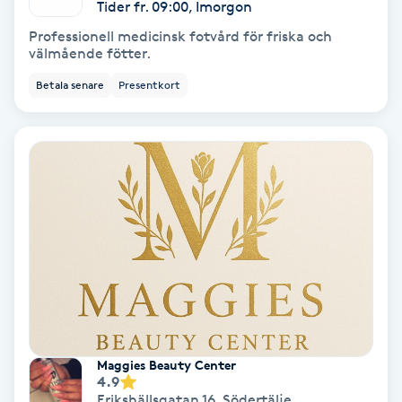
Tider fr. 09:00, Imorgon
Skoinlägg
Professionell medicinsk fotvård för friska och
välmående fötter.
Skägg
Betala senare
Presentkort
Skäggfärgning
Skäggklippning
Skäggtrimmning
Skönhet
Slingor
Maggies Beauty Center
4.9
Sockring
Erikshällsgatan 16
,
Södertälje