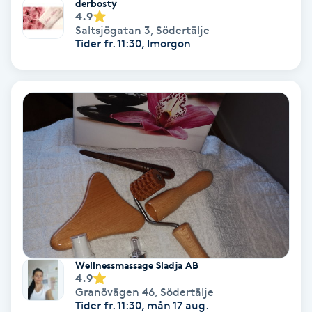
derbosty
4.9
Saltsjögatan 3
,
Södertälje
PRP (Platelet Rich Plasma)
Tider fr. 11:30, Imorgon
PRX-T33
Psoriasis
PT
R
Radiofrekvens
Rakning
Wellnessmassage Sladja AB
4.9
Reflexologi
Granövägen 46
,
Södertälje
Tider fr. 11:30, mån 17 aug.