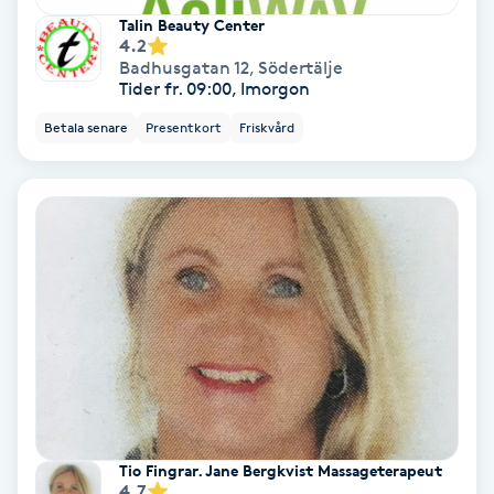
Talin Beauty Center
Fotmassage
4.2
Badhusgatan 12
,
Södertälje
Tider fr. 09:00, Imorgon
Fotsvamp
Betala senare
Presentkort
Friskvård
Fotvård
Fransar
Fransborttagning
Fransfärgning
Fransförlängning
Fransförlängning Megavolym
Tio Fingrar. Jane Bergkvist Massageterapeut
4.7