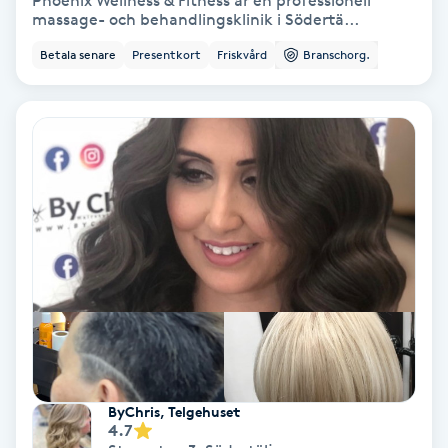
Phoenix Wellness & Fitness är en professionell
massage- och behandlingsklinik i Södertä...
Bottenfärg
Betala senare
Presentkort
Friskvård
Branschorg.
Brynformning
Brynfärgning
Brynplockning
Bröllopsuppsättning
C
Celluliter
Coachning
ByChris, Telgehuset
4.7