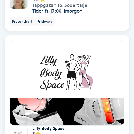
Täppgatan 16
,
Södertälje
Fransförlängning Volym
Tider fr. 17:00, Imorgon
Presentkort
Friskvård
Fransk manikyr
Fransrengöring
Frekvensterapi
Friskvård
Friskvårdsmassage
Frisör
Funktionsanalys
Lilly Body Space
5