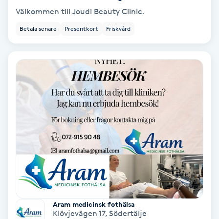
Välkommen till Joudi Beauty Clinic.
Samtalsterapi
Betala senare
Presentkort
Friskvård
Senioryoga
Shiatsu
Singelfransar
Sjukgymnastik
Skalpmassage
Skinbooster
Aram medicinsk fothälsa
Sklerosering
Klövjevägen 17
,
Södertälje