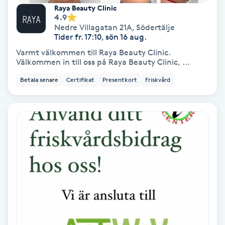
Extensions borttagning
Raya Beauty Clinic
4.9
Nedre Villagatan 21A
,
Södertälje
Eyeliner-tatuering
Tider fr. 17:10, sön 16 aug.
F
Varmt välkommen till Raya Beauty Clinic.
Välkommen in till oss på Raya Beauty Clinic, ...
Face framing
Betala senare
Certifikat
Presentkort
Friskvård
Faceliftmassage
Fet hårbotten
Fettreducering
Fibromassage
Fillers