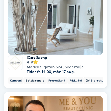
Lymfmassage
Läpptatuering
M
Makeup
Manikyr & Pedikyr
ICare Salong
4.9
Massage
Mariekällgatan 32A
,
Södertälje
Tider fr. 14:00, mån 17 aug.
Medial vägledning
Kampanj
Betala senare
Presentkort
Friskvård
Branschorg.
Medicinsk massage
Meditation