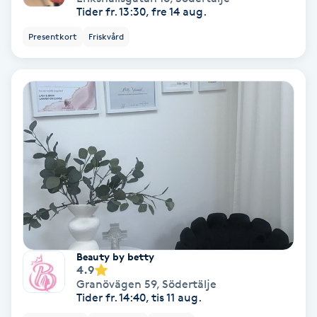
Tider fr. 13:30, fre 14 aug.
Spa
Presentkort
Friskvård
Spa manikyr & pedikyr
Spa-manikyr
Spa-pedikyr
Spraytan
Stylist
Beauty by betty
Sugaring
4.9
Granövägen 59
,
Södertälje
Tider fr. 14:40, tis 11 aug.
Svensk massage