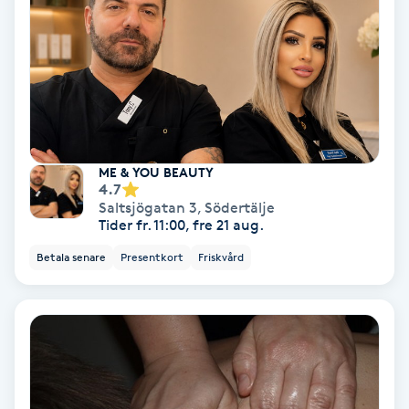
Medium
Megavolymfransar
Melasma
ME & YOU BEAUTY
Mesoterapi
4.7
Saltsjögatan 3
,
Södertälje
Tider fr. 11:00, fre 21 aug.
MicroPen
Betala senare
Presentkort
Friskvård
Microshading
Mixfransar
N
Nagelförlängning