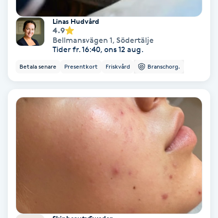
Hypnos
Linas Hudvård
4.9
Hårborttagning
Bellmansvägen 1
,
Södertälje
Tider fr. 16:40, ons 12 aug.
Hårbottenbehandling
Betala senare
Presentkort
Friskvård
Branschorg.
Hårförlängning
Hårvård
Hälsa
Hälsprickor
I
Idrottsmassage