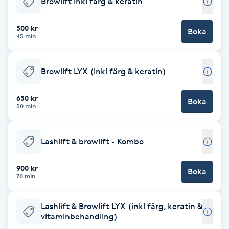
Browlift inkl färg & keratin
Brynformning
500 kr
Boka
45 min
Brynfärgning
Browlift LYX (inkl färg & keratin)
Brynplockning
650 kr
Boka
Bröllopsuppsättning
50 min
C
Lashlift & browlift - Kombo
Celluliter
900 kr
Boka
Coachning
70 min
Color correction
Lashlift & Browlift LYX (inkl färg, keratin &
vitaminbehandling)