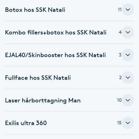
Fotsvamp
Botox hos SSK Natali
11
Fotvård
Kombo fillers+botox hos SSK Natali
4
Fransar
EJAL40/Skinbooster hos SSK Natali
3
Fransborttagning
Fransfärgning
Fullface hos SSK Natali
2
Fransförlängning
Laser hårborttagning Man
10
Fransförlängning Megavolym
Exilis ultra 360
15
Fransförlängning Volym