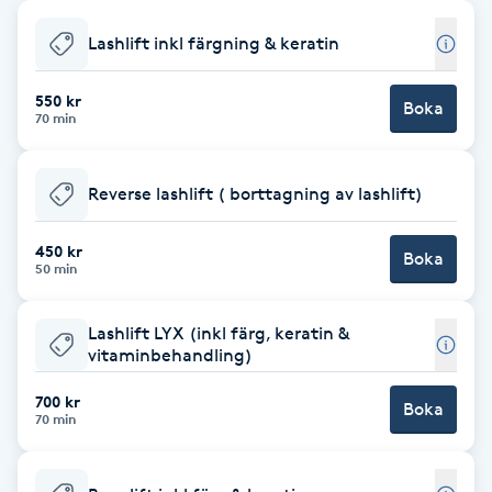
Babylights
Lashlift inkl färgning & keratin
Balayage
550 kr
Boka
70 min
Bambumassage
Reverse lashlift ( borttagning av lashlift)
Barber
450 kr
Boka
50 min
Barnklippning
Lashlift LYX (inkl färg, keratin &
BIAB
vitaminbehandling)
700 kr
Blowout
Boka
70 min
Bottenfärg