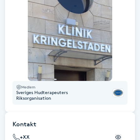
Hårborttagning
Hårbottenbehandling
Hårförlängning
Hårvård
Hälsa
Medlem
Hälsprickor
Sveriges Hudterapeuters
Riksorganisation
I
Idrottsmassage
Kontakt
IPL
+XX