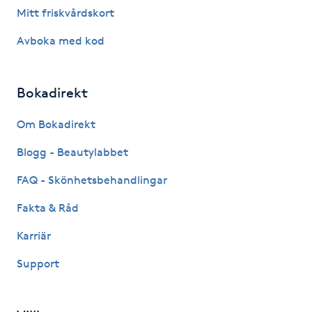
Mitt friskvårdskort
LED-ljusterapi
Avboka med kod
Liktornar
Bokadirekt
LPG
Om Bokadirekt
Blogg - Beautylabbet
LPG-behandling
FAQ - Skönhetsbehandlingar
LPG-massage
Fakta & Råd
Luggklippning
Karriär
Support
Lymfmassage
Läpptatuering