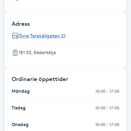
IPL hårborttagning
Adress
IR-massage
Övre Torekällgatan 31
J
Japansk massage
151 33, Södertälje
K
K18
Ordinarie öppettider
Katun fransar
Måndag
10:00 - 17:00
Kemisk peeling
Tisdag
10:00 - 17:00
Keratinbehandling
Onsdag
10:00 - 17:00