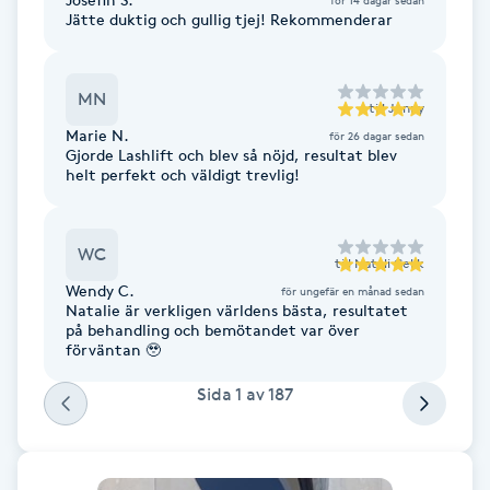
Hot Stone Massage
Jätte duktig och gullig tjej! Rekommenderar
Hot yoga
MN
till
Jenny
Hudföryngring
Marie N.
för 26 dagar sedan
Gjorde Lashlift och blev så nöjd, resultat blev
helt perfekt och väldigt trevlig!
Huduppstramning
WC
Hudvård
till
Natali Celik
Wendy C.
för ungefär en månad sedan
Natalie är verkligen världens bästa, resultatet
Hyaluronsyra
på behandling och bemötandet var över
förväntan 🥹
Hyperhidros
Sida
1
av
187
Hypnos