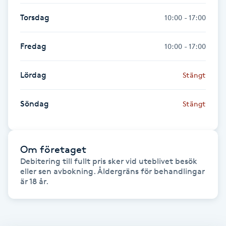
Kinesiologi
Torsdag
10:00 - 17:00
Kinesisk medicin
Fredag
10:00 - 17:00
Kiropraktik
Lördag
Stängt
Klangmassage
Söndag
Stängt
Klippning
Om företaget
Klippning & Slingor
Debitering till fullt pris sker vid uteblivet besök 
eller sen avbokning. Åldergräns för behandlingar 
är 18 år.
Klippning ungdom
Koppningsmassage