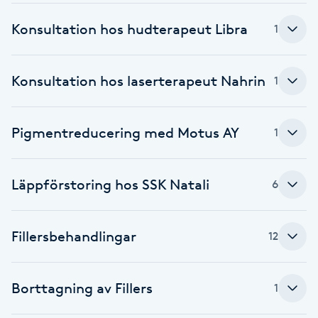
F
Konsultation hos hudterapeut Libra
1
Face framing
Konsultation hos laserterapeut Nahrin
1
Faceliftmassage
Pigmentreducering med Motus AY
1
Fet hårbotten
Fettreducering
Läppförstoring hos SSK Natali
6
Fibromassage
Fillersbehandlingar
12
Fillers
Borttagning av Fillers
1
Fotmassage