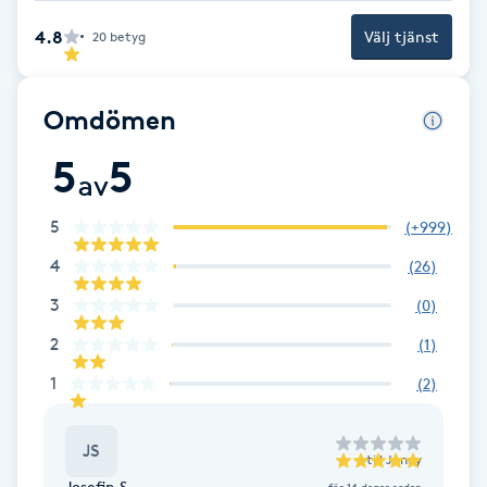
4.8
Välj tjänst
20
betyg
Gua Sha-massage
H
Omdömen
Hatha Yoga
5
5
av
Headspa
5
(
+999
)
Healing
4
(
26
)
3
(
0
)
Herrklippning
2
(
1
)
HIFU
1
(
2
)
Hollywood Peel
JS
till
Jenny
Josefin S.
för 14 dagar sedan