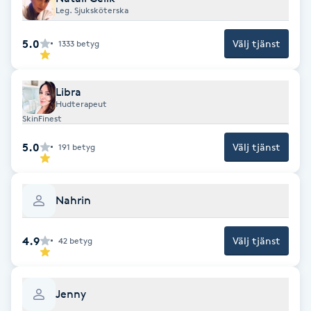
Leg. Sjuksköterska
Föning
G
5.0
Välj tjänst
1333
betyg
Gel naglar
Libra
Hudterapeut
Gelenaglar
SkinFinest
5.0
Gellack
Välj tjänst
191
betyg
Gellack med förstärkning
Nahrin
Gravidmassage
4.9
Välj tjänst
42
betyg
Gravidyoga
Jenny
Gruppträning