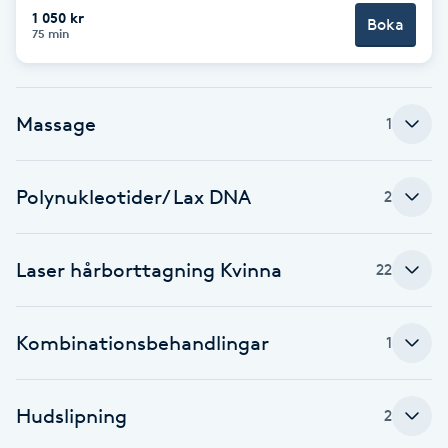
Cryoterapi
1 050 kr
Boka
75 min
D
Damklippning
Massage
1
Dermapen
Polynukleotider/ Lax DNA
Diamantslipning
2
E
Laser hårborttagning Kvinna
22
Enzympeeling
Extensions
Kombinationsbehandlingar
1
Extensions borttagning
Hudslipning
2
Eyeliner-tatuering