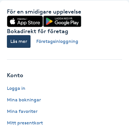
Kosmetisk tatuering
För en smidigare upplevelse
Kostrådgivning
Bokadirekt för företag
Kroppsinpackning
Läs mer
Företagsinloggning
Kroppspeeling
Käkledsbehandling
Konto
Logga in
Kärlbehandling
L
Mina bokningar
Mina favoriter
Laserbehandling
Mitt presentkort
Lashlift Keratin