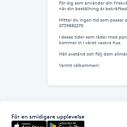
För dig som använder din friskvå
Fotsvamp
när din beställning är bekräftad 
Hittar du ingen tid som passar d
Fotvård
0739882270 

I dessa tider som råder med pand
Fransar
kommer in i vårat vackra hus.

Håll avstånd och följ dom allmän
Fransborttagning
Varmt välkommen!

Fransfärgning
Fransförlängning
Fransförlängning Megavolym
För en smidigare upplevelse
Fransförlängning Volym