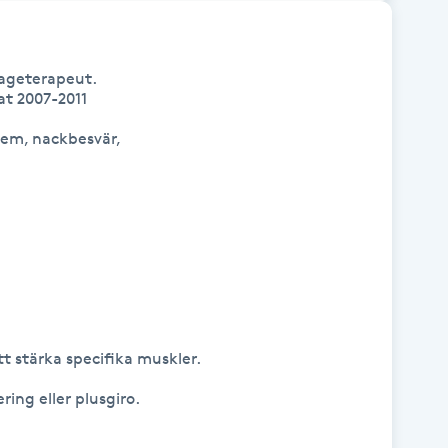
ageterapeut.

t 2007-2011

em, nackbesvär,

t stärka specifika muskler.

ing eller plusgiro.
