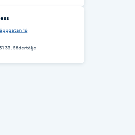
ess
Täppgatan 16
51 33, Södertälje