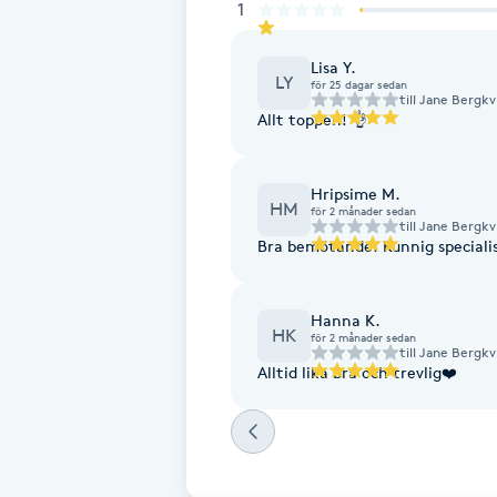
1
Cryoterapi
D
Lisa Y.
LY
för 25 dagar sedan
till
Jane Bergkv
Damklippning
Allt toppen! 👌
Dermapen
Hripsime M.
HM
för 2 månader sedan
Diamantslipning
till
Jane Bergkv
Bra bemötande. Kunnig specialist
E
Enzympeeling
Hanna K.
HK
för 2 månader sedan
till
Jane Bergkv
Alltid lika bra och trevlig❤️
Extensions
Extensions borttagning