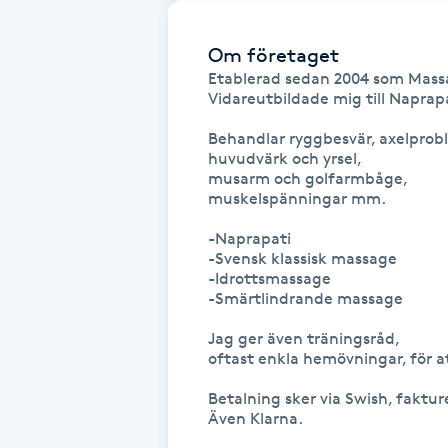
Eyeliner-tatuering
F
Om företaget
Etablerad sedan 2004 som Mass
Face framing
Vidareutbildade mig till Naprapa
Behandlar ryggbesvär, axelprobl
Faceliftmassage
huvudvärk och yrsel,

musarm och golfarmbåge,

Fet hårbotten
muskelspänningar mm.

-Naprapati

Fettreducering
-Svensk klassisk massage

-Idrottsmassage

-Smärtlindrande massage

Fibromassage
Jag ger även träningsråd,

oftast enkla hemövningar, för at
Fillers
Betalning sker via Swish, fakturer
Även Klarna.

Fotmassage