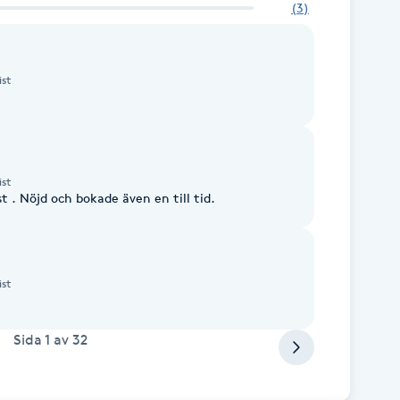
(
3
)
ist
ist
 . Nöjd och bokade även en till tid.
ist
Sida
1
av
32