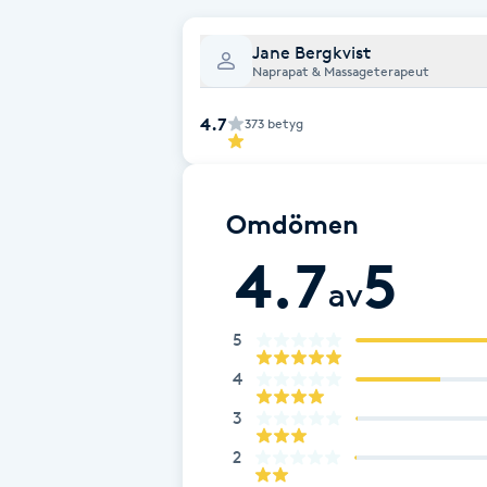
Brynformning
Jane Bergkvist
Naprapat & Massageterapeut
Brynfärgning
4.7
373
betyg
Brynplockning
Omdömen
Bröllopsuppsättning
4.7
5
C
av
Celluliter
5
Coachning
4
3
Color correction
2