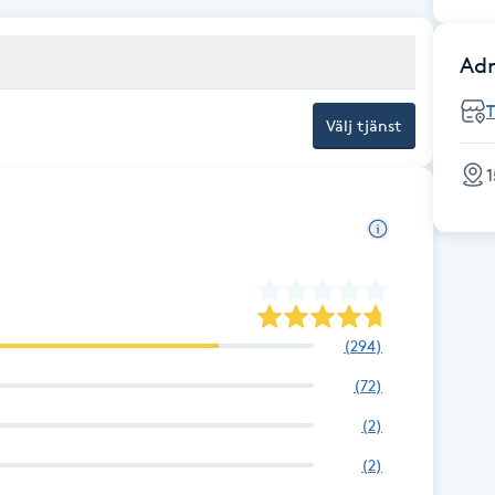
Adr
Välj tjänst
1
(
294
)
(
72
)
(
2
)
(
2
)