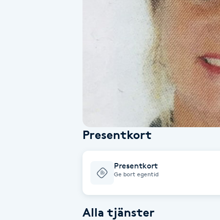
Alternativmedicin
Andningsmassage
Ansiktslyft utan kirurgi
Aromamassage
Ashtanga Yoga
Presentkort
Ayurveda
Presentkort
Ayurvedisk Massage
Ge bort egentid
Ansiktsbehandling djuprengörande
Alla tjänster
B