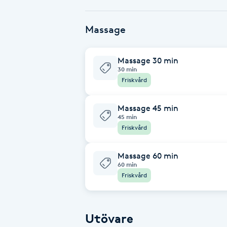
Babylights
Massage
Balayage
Massage 30 min
30 min
Bambumassage
Friskvård
Barber
Massage 45 min
45 min
Friskvård
Barnklippning
Massage 60 min
BIAB
60 min
Friskvård
Blowout
Utövare
Bottenfärg