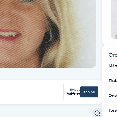
Ord
Mån
Tisd
Belopp
Köp nu
Valfritt
Ons
Tor