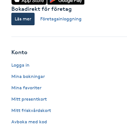
Fransk manikyr
Bokadirekt för företag
Läs mer
Företagsinloggning
Fransrengöring
Frekvensterapi
Konto
Friskvård
Logga in
Friskvårdsmassage
Mina bokningar
Frisör
Mina favoriter
Mitt presentkort
Funktionsanalys
Mitt friskvårdskort
Färgning
Avboka med kod