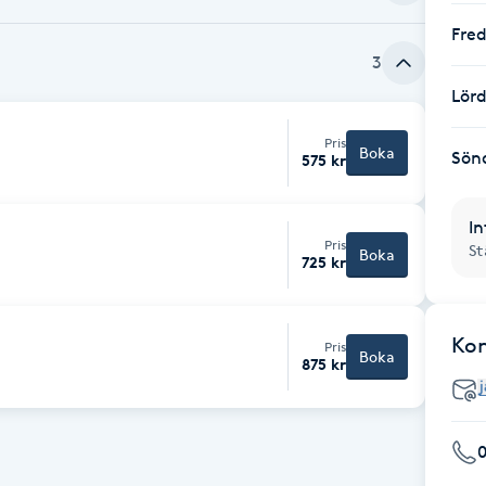
Fre
3
Lör
Pris
Boka
Sön
575 kr
In
Pris
St
Boka
725 kr
Ko
Pris
Boka
875 kr