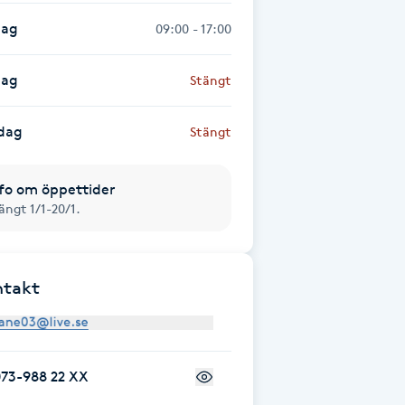
dag
09:00 - 17:00
dag
Stängt
dag
Stängt
fo om öppettider
ängt 1/1-20/1.
ntakt
073-988 22 XX