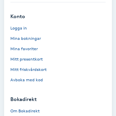
Babylights
Konto
Balayage
Logga in
Bambumassage
Mina bokningar
Mina favoriter
Barber
Mitt presentkort
Barnklippning
Mitt friskvårdskort
Avboka med kod
BIAB
Blowout
Bokadirekt
Bottenfärg
Om Bokadirekt