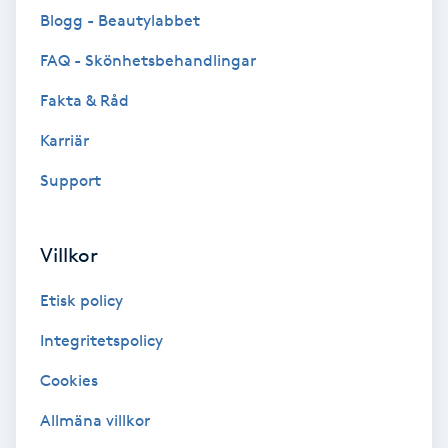
Blogg - Beautylabbet
Brynformning
FAQ - Skönhetsbehandlingar
Brynfärgning
Fakta & Råd
Karriär
Brynplockning
Support
Bröllopsuppsättning
C
Villkor
Celluliter
Etisk policy
Coachning
Integritetspolicy
Cookies
Color correction
Allmäna villkor