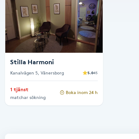
Alternativmedicin
Andningsmassage
Ansiktslyft utan kirurgi
Aromamassage
Stilla Harmoni
Kanalvägen 5, Vänersborg
5.0
45
Ashtanga Yoga
1 tjänst
Boka inom 24 h
Ayurveda
matchar sökning
Ayurvedisk Massage
Ansiktsbehandling djuprengörande
B