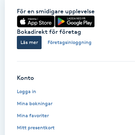
För en smidigare upplevelse
Babylights
Balayage
Bokadirekt för företag
Läs mer
Företagsinloggning
Bambumassage
Barber
Konto
Barnklippning
Logga in
BIAB
Mina bokningar
Blowout
Mina favoriter
Mitt presentkort
Bottenfärg