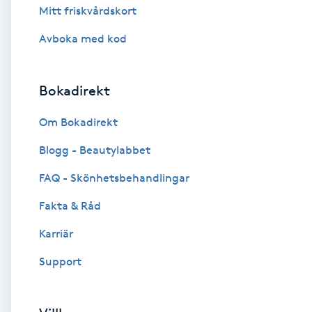
Mitt friskvårdskort
Brynformning
Avboka med kod
Brynfärgning
Bokadirekt
Brynplockning
Om Bokadirekt
Bröllopsuppsättning
Blogg - Beautylabbet
C
FAQ - Skönhetsbehandlingar
Celluliter
Fakta & Råd
Karriär
Coachning
Support
Color correction