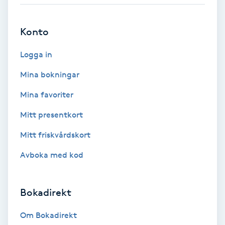
Babylights
Konto
Balayage
Logga in
Bambumassage
Mina bokningar
Mina favoriter
Barber
Mitt presentkort
Barnklippning
Mitt friskvårdskort
Avboka med kod
BIAB
Blowout
Bokadirekt
Bottenfärg
Om Bokadirekt