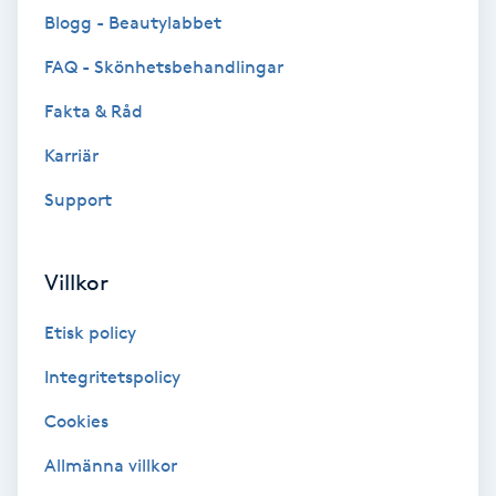
Blogg - Beautylabbet
Brynformning
FAQ - Skönhetsbehandlingar
Brynfärgning
Fakta & Råd
Karriär
Brynplockning
Support
Bröllopsuppsättning
C
Villkor
Celluliter
Etisk policy
Coachning
Integritetspolicy
Cookies
Color correction
Allmänna villkor