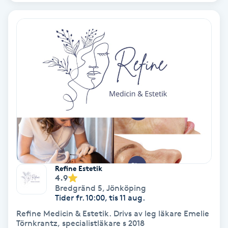
Nagelvård
Naglar borttagning
Naglar reparation
Naprapati
Navelpiercing
NBE-massage
Refine Estetik
4.9
Bredgränd 5
,
Jönköping
Ny frisyr
Tider fr. 10:00, tis 11 aug.
O
Refine Medicin & Estetik. Drivs av leg läkare Emelie
Törnkrantz, specialistläkare s 2018