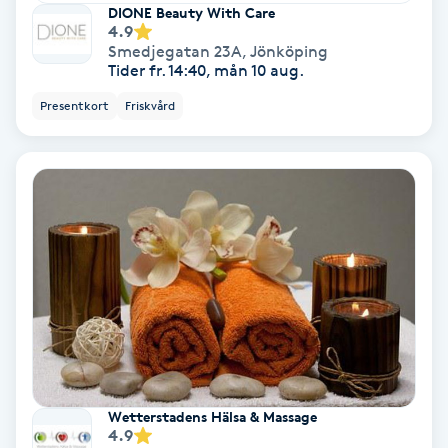
DIONE Beauty With Care
4.9
Svettbehandling
Smedjegatan 23A
,
Jönköping
T
Tider fr. 14:40, mån 10 aug.
Presentkort
Friskvård
Tuina-massage
Taktil massage
Tandblekning
Tandläkare
Tatuering
Tatueringsborttagning
Wetterstadens Hälsa & Massage
4.9