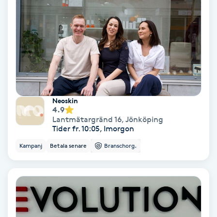
PRP (Platelet Rich Plasma)
PRX-T33
Psoriasis
Neoskin
PT
4.9
R
Lantmätargränd 16
,
Jönköping
Tider fr. 10:05, Imorgon
Radiofrekvens
Kampanj
Betala senare
Branschorg.
Rakning
Reflexologi