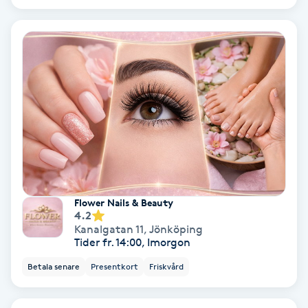
Osteopati
P
Paraffinbehandling
Pedikyr
Pensionärklippning
Permanent
Flower Nails & Beauty
4.2
Permanent hårborttagning
Kanalgatan 11
,
Jönköping
Tider fr. 14:00, Imorgon
Permanent ögonbrynsmakeup
Betala senare
Presentkort
Friskvård
Personal shopper