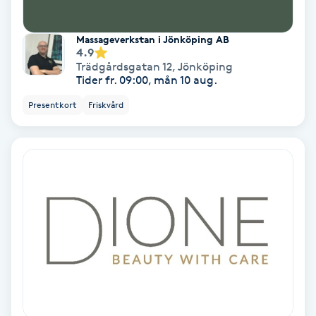
Spa
Massageverkstan i Jönköping AB
4.9
Spa manikyr & pedikyr
Trädgårdsgatan 12
,
Jönköping
Tider fr. 09:00, mån 10 aug.
Spa-manikyr
Presentkort
Friskvård
Spa-pedikyr
Spraytan
Stylist
Sugaring
Svensk massage