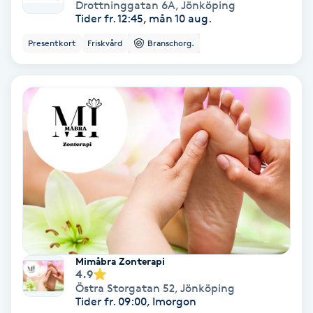
Terapi
Drottninggatan 6A
,
Jönköping
Tider fr. 12:45, mån 10 aug.
Thaimassage
Presentkort
Friskvård
Branschorg.
Toning
Torr hårbotten
Torrborstning
Triggerpunktsmassage
Trådning
Mimåbra Zonterapi
4.9
Träning
Östra Storgatan 52
,
Jönköping
Tider fr. 09:00, Imorgon