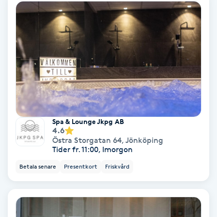
Personlig tränare
Picolaser
Piercing
Pigmentbehandling
Spa & Lounge Jkpg AB
Pigmentfläckar
4.6
Östra Storgatan 64
,
Jönköping
Tider fr. 11:00, Imorgon
Plastikkirurgi
Betala senare
Presentkort
Friskvård
Powder brows
Power Yoga