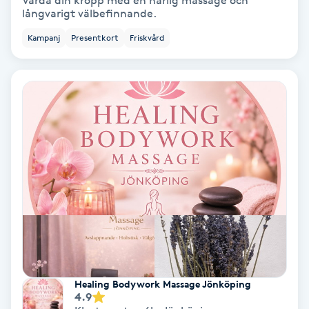
Vårda din kropp med en härlig massage och
långvarigt välbefinnande.
Bottenfärg
Kampanj
Presentkort
Friskvård
Brynformning
Brynfärgning
Brynplockning
Bröllopsuppsättning
C
Celluliter
Coachning
Healing Bodywork Massage Jönköping
4.9