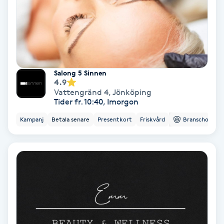
Färgning
Föning
G
Salong 5 Sinnen
4.9
Gel naglar
Vattengränd 4
,
Jönköping
Tider fr. 10:40, Imorgon
Gelenaglar
Kampanj
Betala senare
Presentkort
Friskvård
Branschorg.
Gellack
Gellack med förstärkning
Gravidmassage
Gravidyoga