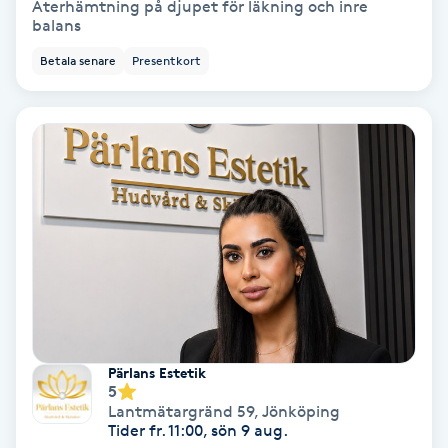
Återhämtning på djupet för läkning och inre
balans
Medium
Betala senare
Presentkort
Megavolymfransar
Melasma
Mesoterapi
MicroPen
Microshading
Mixfransar
Pärlans Estetik
5
N
Lantmätargränd 59
,
Jönköping
Tider fr. 11:00, sön 9 aug.
Nagelförlängning