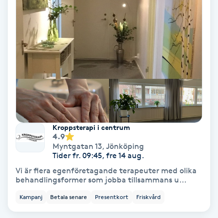
Koppningsmassage
Kosmetisk tatuering
Kostrådgivning
Kroppsinpackning
Kroppspeeling
Kroppsterapi i centrum
4.9
Myntgatan 13
,
Jönköping
Käkledsbehandling
Tider fr. 09:45, fre 14 aug.
Vi är flera egenföretagande terapeuter med olika
behandlingsformer som jobba tillsammans u...
Kärlbehandling
L
Kampanj
Betala senare
Presentkort
Friskvård