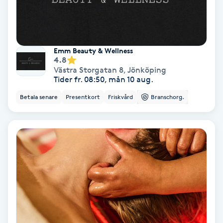
Gruppträning
Emm Beauty & Wellness
Gua Sha-massage
4.8
H
Västra Storgatan 8
,
Jönköping
Tider fr. 08:50, mån 10 aug.
Hatha Yoga
Betala senare
Presentkort
Friskvård
Branschorg.
Headspa
Healing
Herrklippning
HIFU