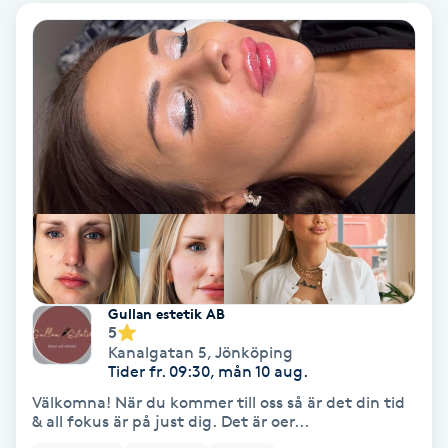
Laserbehandling
Lashlift Keratin
LED-ljusterapi
Liktornar
LPG
LPG-behandling
Gullan estetik AB
5
LPG-massage
Kanalgatan 5
,
Jönköping
Tider fr. 09:30, mån 10 aug.
Luggklippning
Välkomna! När du kommer till oss så är det din tid
& all fokus är på just dig. Det är oer...