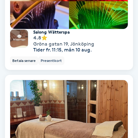
Hollywood Peel
Hot Stone Massage
Salong Wätterspa
4.8
Hot yoga
Gröna gatan 19
,
Jönköping
Tider fr. 11:15, mån 10 aug.
Hudföryngring
Betala senare
Presentkort
Huduppstramning
Hudvård
Hyaluronsyra
Hyperhidros