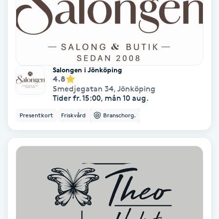
Samtalsterapi
Senioryoga
Salongen i Jönköping
Shiatsu
4.8
Smedjegatan 34
,
Jönköping
Tider fr. 15:00, mån 10 aug.
Singelfransar
Presentkort
Friskvård
Branschorg.
Sjukgymnastik
Skalpmassage
Skinbooster
Sklerosering