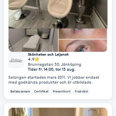
Keratinbehandling
Kinesiologi
Kinesisk medicin
Kiropraktik
Skönheten och Leijonet
4.9
Brunnsgatan 30
,
Jönköping
Klangmassage
Tider fr. 14:00, tor 13 aug.
Salongen startades mars 2011. Vi jobbar endast
Klippning
med godkända produkter och är utbildade.
Betala senare
Certifikat
Presentkort
Friskvård
Klippning & Slingor
Klippning ungdom