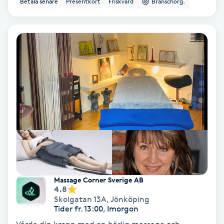
Betala senare
Presentkort
Friskvård
Branschorg.
Ansiktsbehandling djuprengörande
B
Babylights
Balayage
Bambumassage
Barber
Barnklippning
Massage Corner Sverige AB
4.8
BIAB
Skolgatan 13A
,
Jönköping
Tider fr. 13:00, Imorgon
Blowout