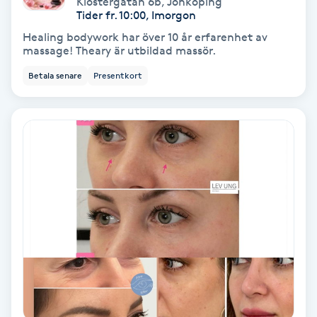
Klostergatan 6b
,
Jönköping
Color correction
Tider fr. 10:00, Imorgon
Healing bodywork har över 10 år erfarenhet av
Cryoterapi
massage! Theary är utbildad massör.
D
Betala senare
Presentkort
Damklippning
Dermapen
Diamantslipning
E
Enzympeeling
Extensions