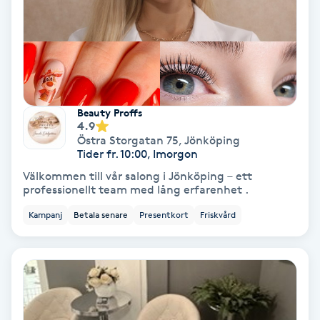
IPL
IPL hårborttagning
IR-massage
Beauty Proffs
4.9
J
Östra Storgatan 75
,
Jönköping
Tider fr. 10:00, Imorgon
Japansk massage
Välkommen till vår salong i Jönköping – ett
professionellt team med lång erfarenhet .
K
Kampanj
Betala senare
Presentkort
Friskvård
K18
Katun fransar
Kemisk peeling