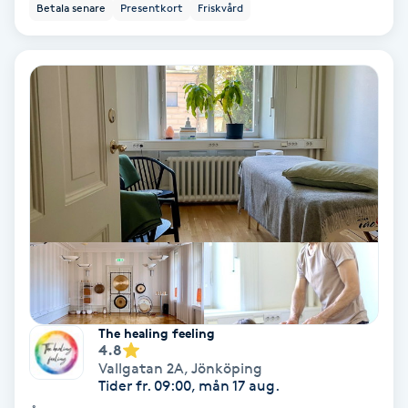
Lymfmassage
Betala senare
Presentkort
Friskvård
Läpptatuering
M
Makeup
Manikyr & Pedikyr
Massage
Medial vägledning
Medicinsk massage
The healing feeling
4.8
Vallgatan 2A
,
Jönköping
Meditation
Tider fr. 09:00, mån 17 aug.