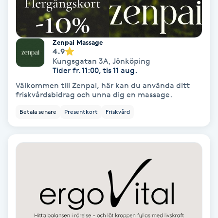
Fotmassage
Fotsvamp
Zenpai Massage
4.9
Kungsgatan 3A
,
Jönköping
Fotvård
Tider fr. 11:00, tis 11 aug.
Välkommen till Zenpai, här kan du använda ditt
friskvårdsbidrag och unna dig en massage.
Fransar
Betala senare
Presentkort
Friskvård
Fransborttagning
Fransfärgning
Fransförlängning
Fransförlängning Megavolym