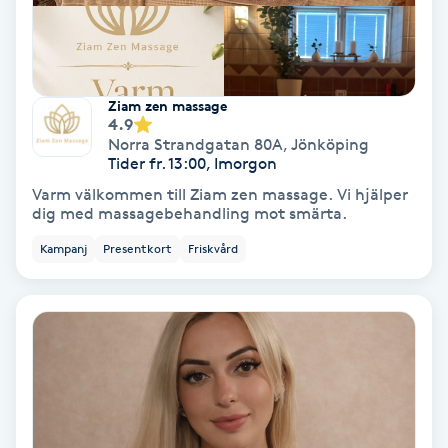
Hypnos
Hårborttagning
Ziam zen massage
4.9
Hårbottenbehandling
Norra Strandgatan 80A
,
Jönköping
Tider fr. 13:00, Imorgon
Hårförlängning
Varm välkommen till Ziam zen massage. Vi hjälper
dig med massagebehandling mot smärta.
Hårvård
Kampanj
Presentkort
Friskvård
Hälsa
Hälsprickor
I
Idrottsmassage