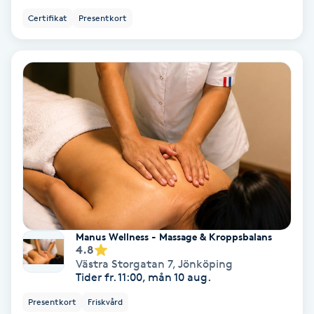
Olaplex
Certifikat
Presentkort
Olaplexbehandling
Ombre
Ombre brows
Ombre naglar
Optiker
Manus Wellness - Massage & Kroppsbalans
4.8
Ortobionomi
Västra Storgatan 7
,
Jönköping
Tider fr. 11:00, mån 10 aug.
Ortopedi
Presentkort
Friskvård