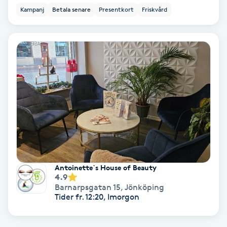
Tvätt & Fön
Kampanj
Betala senare
Presentkort
Friskvård
V
Vaccination
Vampyrbehandling
Vaxning
Vaxning brasiliansk
Veterinär
Antoinette`s House of Beauty
4.9
Vibrationsmassage
Barnarpsgatan 15
,
Jönköping
Tider fr. 12:20, Imorgon
Vinyasa Yoga