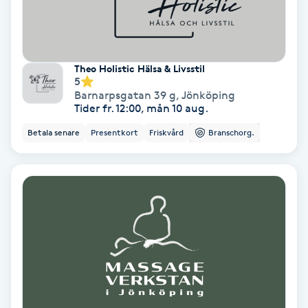
Skoinlägg
Skägg
Theo Holistic Hälsa & Livsstil
5
Barnarpsgatan 39 g
,
Jönköping
Skäggfärgning
Tider fr. 12:00, mån 10 aug.
Betala senare
Presentkort
Friskvård
Branschorg.
Skäggklippning
Skäggtrimmning
Skönhet
Slingor
Sockring