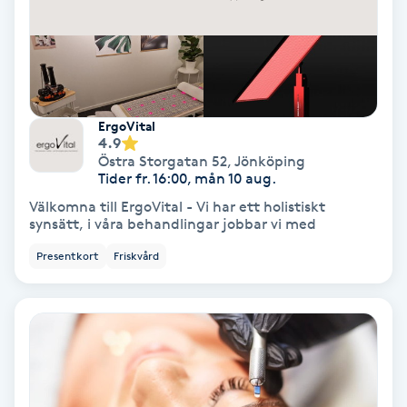
Fransförlängning Volym
Fransk manikyr
Fransrengöring
ErgoVital
4.9
Östra Storgatan 52
,
Jönköping
Frekvensterapi
Tider fr. 16:00, mån 10 aug.
Välkomna till ErgoVital - Vi har ett holistiskt
synsätt, i våra behandlingar jobbar vi med
Friskvård
Presentkort
Friskvård
Friskvårdsmassage
Frisör
Funktionsanalys