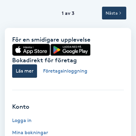
Volymfransar
1 av 3
Nästa
Vårtor
Y
För en smidigare upplevelse
Yin Yoga
Bokadirekt för företag
Yoga
Läs mer
Företagsinloggning
Yoga Nidra
Yogamassage
Konto
Z
Logga in
Zonterapi
Mina bokningar