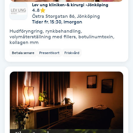
Extensions borttagning
Lev ung kliniken-& kirurgi -Jönköping
4.8
Östra Storgatan 86
,
Jönköping
Eyeliner-tatuering
Tider fr. 15:30, Imorgon
F
Hudföryngring, rynkbehandling,
volymåterställning med fillers, botulinumtoxin,
Face framing
kollagen mm
Betala senare
Presentkort
Friskvård
Faceliftmassage
Fet hårbotten
Fettreducering
Fibromassage
Fillers