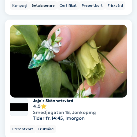
Kampanj
Betala senare
Certifikat
Presentkort
Friskvård
Nagelförlängning akryl
Nagelförlängning gelé
Nagelförlängning glasfiber
Nagelförlängning silke
Nagelförstärkning
Jojo's Skönhetsvård
Nagelklippning
4.5
Smedjegatan 18
,
Jönköping
Tider fr. 14:45, Imorgon
Nagelsvamp
Presentkort
Friskvård
Nageltrång