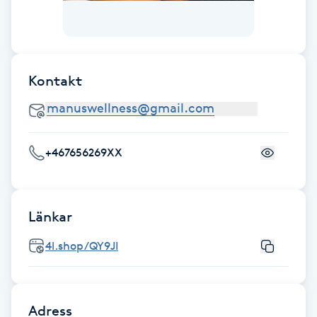
Fransk manikyr
Fransrengöring
Kontakt
Frekvensterapi
Friskvård
+467656269XX
Friskvårdsmassage
Frisör
Länkar
4l.shop/QY9JI
Funktionsanalys
Färgning
Adress