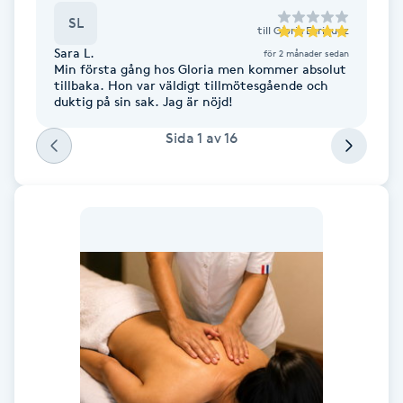
Fotsvamp
SL
till
Gloria Enriquez
Sara L.
för 2 månader sedan
Fotvård
Min första gång hos Gloria men kommer absolut
tillbaka. Hon var väldigt tillmötesgående och
duktig på sin sak. Jag är nöjd!
Fransar
Sida
1
av
16
Fransborttagning
Fransfärgning
Fransförlängning
Fransförlängning Megavolym
Fransförlängning Volym