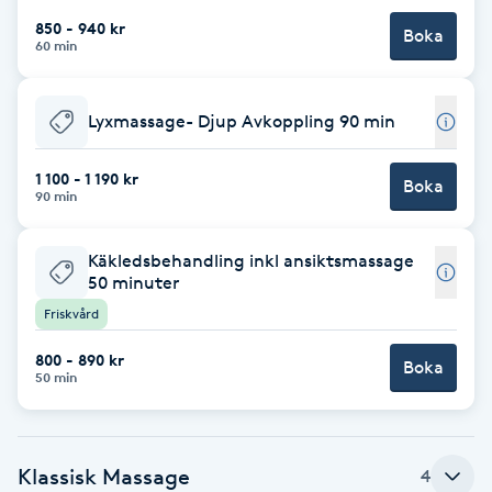
850 - 940 kr
Boka
Brynformning
60 min
Brynfärgning
Lyxmassage- Djup Avkoppling 90 min
Brynplockning
1 100 - 1 190 kr
Boka
90 min
Bröllopsuppsättning
C
Käkledsbehandling inkl ansiktsmassage
50 minuter
Celluliter
Friskvård
800 - 890 kr
Boka
Coachning
50 min
Color correction
Klassisk Massage
4