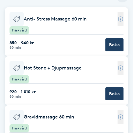
Babylights
Anti- Stress Massage 60 min
Balayage
Friskvård
850 - 940 kr
Bambumassage
Boka
60 min
Barber
Hot Stone + Djupmassage
Barnklippning
Friskvård
920 - 1 010 kr
Boka
BIAB
60 min
Blowout
Gravidmassage 60 min
Bottenfärg
Friskvård