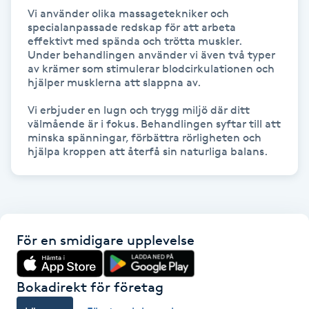
Hot Stone Massage
Vi använder olika massagetekniker och 
specialanpassade redskap för att arbeta 
effektivt med spända och trötta muskler. 

Hot yoga
Under behandlingen använder vi även två typer 
av krämer som stimulerar blodcirkulationen och 
hjälper musklerna att slappna av. 

Hudföryngring
Vi erbjuder en lugn och trygg miljö där ditt 
välmående är i fokus. Behandlingen syftar till att 
Huduppstramning
minska spänningar, förbättra rörligheten och 
hjälpa kroppen att återfå sin naturliga balans.
Hudvård
Hyaluronsyra
För en smidigare upplevelse
Hyperhidros
Hypnos
Bokadirekt för företag