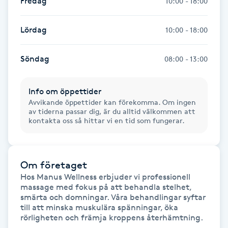
Fredag
10:00 - 18:00
Gua Sha-massage
Lördag
10:00 - 18:00
H
Söndag
08:00 - 13:00
Hatha Yoga
Info om öppettider
Headspa
Avvikande öppettider kan förekomma. Om ingen
av tiderna passar dig, är du alltid välkommen att
Healing
kontakta oss så hittar vi en tid som fungerar.
Herrklippning
Om företaget
Hos Manus Wellness erbjuder vi professionell 
HIFU
massage med fokus på att behandla stelhet, 
smärta och domningar. Våra behandlingar syftar 
Hollywood Peel
till att minska muskulära spänningar, öka 
rörligheten och främja kroppens återhämtning.
