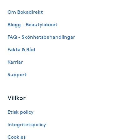
IPL hårborttagning
Om Bokadirekt
Blogg - Beautylabbet
IR-massage
FAQ - Skönhetsbehandlingar
J
Fakta & Råd
Japansk massage
Karriär
K
Support
K18
Katun fransar
Villkor
Etisk policy
Kemisk peeling
Integritetspolicy
Keratinbehandling
Cookies