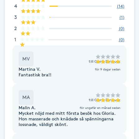
4
(
14
)
F
3
(
1
)
Face framing
2
(
0
)
1
(
0
)
Faceliftmassage
Fet hårbotten
MV
till
Gloria Enriquez
Martina V.
för 9 dagar sedan
Fantastisk bra!!
Fettreducering
Fibromassage
MA
till
Gloria Enriquez
Malin A.
för ungefär en månad sedan
Fillers
Mycket nöjd med mitt första besök hos Gloria.
Hon masserade och knådade så spänningarna
lossnade, väldigt skönt.
Fotmassage