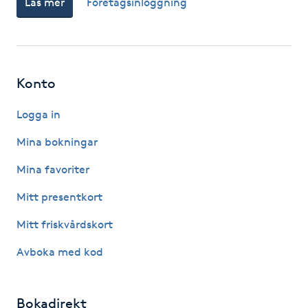
Läs mer
Företagsinloggning
Hårborttagning
Hårbottenbehandling
Konto
Hårförlängning
Logga in
Hårvård
Mina bokningar
Hälsa
Mina favoriter
Mitt presentkort
Hälsprickor
I
Mitt friskvårdskort
Avboka med kod
Idrottsmassage
IPL
Bokadirekt