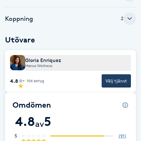
Cryoterapi
D
Koppning
2
Damklippning
Utövare
Dermapen
Gloria Enriquez
Diamantslipning
Manus Wellness
E
4.8
Välj tjänst
106
betyg
Enzympeeling
Omdömen
Extensions
4.8
5
av
Extensions borttagning
5
(
91
)
Eyeliner-tatuering