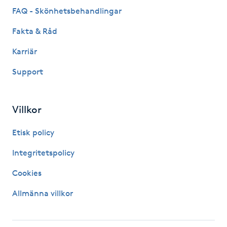
FAQ - Skönhetsbehandlingar
M
Fakta & Råd
Makeup
Karriär
Manikyr & Pedikyr
Support
Massage
Villkor
Medial vägledning
Etisk policy
Medicinsk massage
Integritetspolicy
Cookies
Meditation
Allmänna villkor
Medium