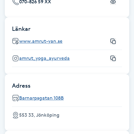
070-826 59 XX
IPL hårborttagning
IR-massage
Länkar
J
www.amrut-yan.se
Japansk massage
amrut_yoga_ayurveda
K
K18
Adress
Katun fransar
Barnarpsgatan 108B
Kemisk peeling
553 33, Jönköping
Keratinbehandling