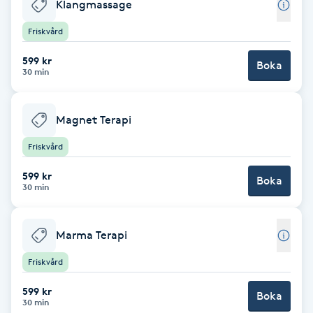
Klangmassage
Fotsvamp
Friskvård
Fotvård
599 kr
Boka
30 min
Fransar
Magnet Terapi
Fransborttagning
Friskvård
Fransfärgning
599 kr
Boka
30 min
Fransförlängning
Marma Terapi
Fransförlängning Megavolym
Friskvård
Fransförlängning Volym
599 kr
Boka
30 min