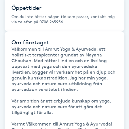
Öppettider
Kinesiologi
Om du inte hittar någon tid som passar, kontakt mig
via telefon på 0708 265956
Kinesisk medicin
Kiropraktik
Om företaget
Välkommen till Amrut Yoga & Ayurveda, ett 
holistiskt terapicenter grundat av Nayana 
Klangmassage
Chouhan. Med rötter i Indien och en livslång 
uppväxt med yoga och den ayurvediska 
livsstilen, bygger vår verksamhet på en djup och 
Klippning
genuin kunskapstradition. Jag har min yoga, 
ayurveda och nature cure-utbildning från 
Klippning & Slingor
ayurvedauniversitetet i Indien.

Vår ambition är att erbjuda kunskap om yoga, 
Klippning ungdom
ayurveda och nature cure för att göra det 
tillgängligt för alla.

Koppningsmassage
Varmt Välkommen till Amrut Yoga & Ayurveda!
