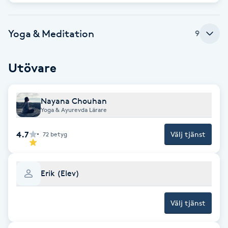
Föning
G
Yoga & Meditation
9
Gel naglar
Utövare
Gelenaglar
Nayana Chouhan
Gellack
Yoga & Ayurevda Lärare
4.7
Välj tjänst
72
betyg
Gellack med förstärkning
Gravidmassage
Erik (Elev)
Gravidyoga
Välj tjänst
Gruppträning