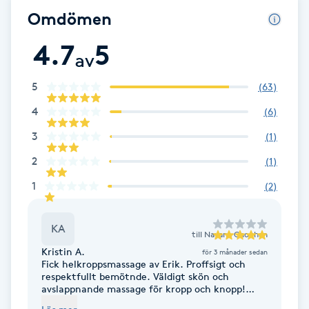
Omdömen
Gua Sha-massage
4.7
5
H
av
Hatha Yoga
5
(
63
)
4
(
6
)
Headspa
3
(
1
)
2
(
1
)
Healing
1
(
2
)
Herrklippning
KA
till
Nayana Chouhan
HIFU
Kristin A.
för 3 månader sedan
Fick helkroppsmassage av Erik. Proffsigt och
respektfullt bemötnde. Väldigt skön och
Hollywood Peel
avslappnande massage för kropp och knopp!
Gick därifrån avslapnad, lugn och trött! Komner