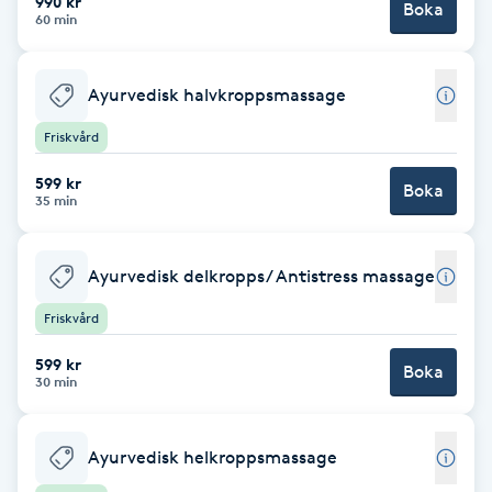
990 kr
Boka
60 min
Brynformning
Ayurvedisk halvkroppsmassage
Brynfärgning
Friskvård
Brynplockning
599 kr
Boka
35 min
Bröllopsuppsättning
C
Ayurvedisk delkropps/ Antistress massage
Celluliter
Friskvård
599 kr
Boka
Coachning
30 min
Color correction
Ayurvedisk helkroppsmassage