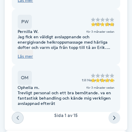
Läs mer
definitivt tillbaka!
Hot Stone Massage
Hot yoga
PW
till
Erik (Elev)
Pernilla W.
för 3 månader sedan
Hudföryngring
Jag fick en väldigt avslappnande och
energigivande helkroppsmassage med härliga
dofter och varm olja från topp till tå av Erik.
Rekommenderas varmt!
Huduppstramning
Läs mer
Hudvård
OM
till
Nayana Chouhan
Hyaluronsyra
Ophelia m.
för 3 månader sedan
Trevligt personal och ett bra bemötande. va en
fantastisk behandling och kände mig verkligen
Hyperhidros
avslappnad efteråt
Sida
1
av
15
Hypnos