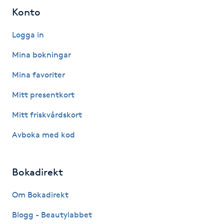
Konto
LED-ljusterapi
Logga in
Liktornar
Mina bokningar
Mina favoriter
LPG
Mitt presentkort
LPG-behandling
Mitt friskvårdskort
Avboka med kod
LPG-massage
Luggklippning
Bokadirekt
Lymfmassage
Om Bokadirekt
Blogg - Beautylabbet
Läpptatuering