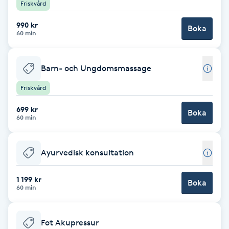
Cryoterapi
Friskvård
D
990 kr
Boka
60 min
Damklippning
Barn- och Ungdomsmassage
Dermapen
Friskvård
Diamantslipning
699 kr
Boka
E
60 min
Enzympeeling
Ayurvedisk konsultation
Extensions
1 199 kr
Boka
60 min
Extensions borttagning
Fot Akupressur
Eyeliner-tatuering