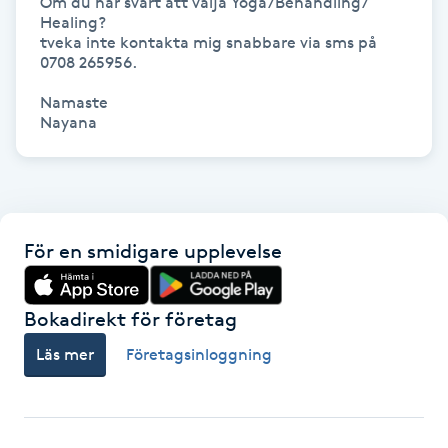
Om du har svårt att välja Yoga/Behandling/ 
Healing?

Kosmetisk tatuering
tveka inte kontakta mig snabbare via sms på 
0708 265956.

Kostrådgivning
Namaste

Nayana
Kroppsinpackning
Kroppspeeling
För en smidigare upplevelse
Käkledsbehandling
Kärlbehandling
Bokadirekt för företag
L
Läs mer
Företagsinloggning
Laserbehandling
Lashlift Keratin