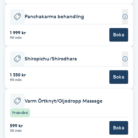
Fransk manikyr
Panchakarma behandling
Fransrengöring
1 999 kr
Boka
90 min
Frekvensterapi
Friskvård
Shiropichu/Shirodhara
1 350 kr
Friskvårdsmassage
Boka
90 min
Frisör
Varm Örtknyt/Oljedropp Massage
Funktionsanalys
Friskvård
599 kr
Färgning
Boka
30 min