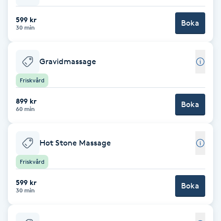
F
599 kr
Boka
30 min
Face framing
Gravidmassage
Faceliftmassage
Friskvård
Fet hårbotten
899 kr
Boka
60 min
Fettreducering
Hot Stone Massage
Fibromassage
Friskvård
Fillers
599 kr
Boka
30 min
Fotmassage