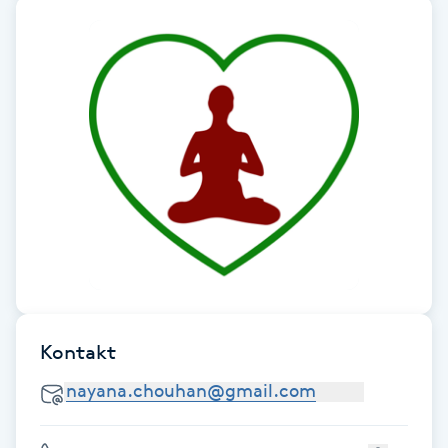
Hårborttagning
Hårbottenbehandling
Hårförlängning
Hårvård
Hälsa
Hälsprickor
I
Kontakt
Idrottsmassage
IPL