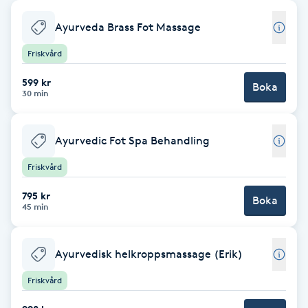
Babylights
Ayurveda Brass Fot Massage
Friskvård
Balayage
599 kr
Boka
30 min
Bambumassage
Barber
Ayurvedic Fot Spa Behandling
Friskvård
Barnklippning
795 kr
Boka
45 min
BIAB
Ayurvedisk helkroppsmassage (Erik)
Blowout
Friskvård
Bottenfärg