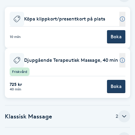
Cryoterapi
D
Köpa klippkort/presentkort på plats
Damklippning
Boka
10 min
Dermapen
Diamantslipning
Djupgående Terapeutisk Massage, 40 min
E
Friskvård
Enzympeeling
725 kr
Boka
40 min
Extensions
Klassisk Massage
2
Extensions borttagning
Eyeliner-tatuering