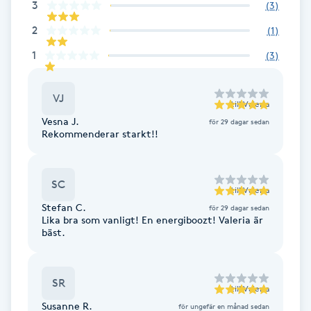
3
(
3
)
Fotsvamp
2
(
1
)
Fotvård
1
(
3
)
Fransar
VJ
till
Valeria
Vesna J.
för 29 dagar sedan
Fransborttagning
Rekommenderar starkt!!
Fransfärgning
SC
till
Valeria
Stefan C.
Fransförlängning
för 29 dagar sedan
Lika bra som vanligt! En energiboozt! Valeria är
bäst.
Fransförlängning Megavolym
SR
Fransförlängning Volym
till
Valeria
Susanne R.
för ungefär en månad sedan