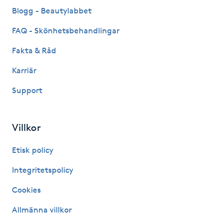
Blogg - Beautylabbet
Kinesiologi
FAQ - Skönhetsbehandlingar
Kinesisk medicin
Fakta & Råd
Kiropraktik
Karriär
Support
Klangmassage
Klippning
Villkor
Etisk policy
Klippning & Slingor
Integritetspolicy
Klippning ungdom
Cookies
Koppningsmassage
Allmänna villkor