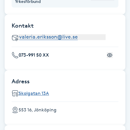
Yrkesförbund
Föning
G
Kontakt
Gel naglar
Gelenaglar
073-991 50 XX
Gellack
Gellack med förstärkning
Adress
Skolgatan 13A
Gravidmassage
553 16, Jönköping
Gravidyoga
Gruppträning