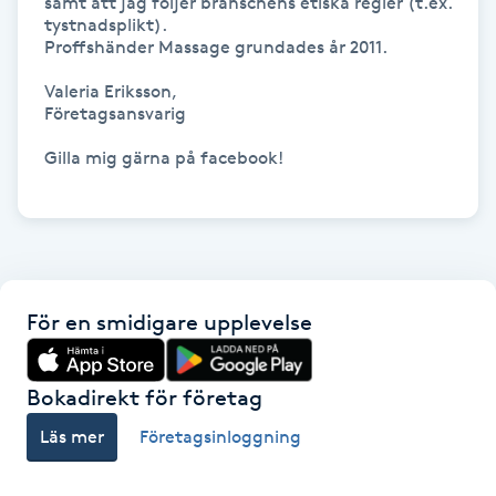
samt att jag följer branschens etiska regler (t.ex. 
Hårborttagning
tystnadsplikt).  

Proffshänder Massage grundades år 2011.

Hårbottenbehandling
Valeria Eriksson,

Företagsansvarig

Hårförlängning
Gilla mig gärna på facebook!

Hårvård
Hälsa
För en smidigare upplevelse
Hälsprickor
I
Bokadirekt för företag
Idrottsmassage
Läs mer
Företagsinloggning
IPL