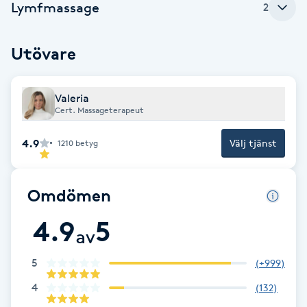
Lymfmassage
2
F
Utövare
Face framing
Faceliftmassage
Valeria
Cert. Massageterapeut
Fet hårbotten
4.9
Välj tjänst
1210
betyg
Fettreducering
Omdömen
Fibromassage
4.9
5
av
Fillers
5
(
+999
)
Fotmassage
4
(
132
)