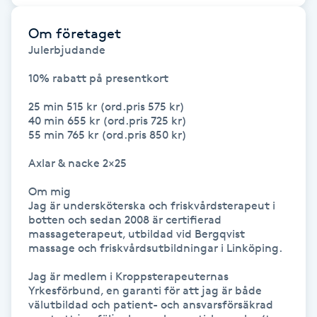
Hot Stone Massage
Om företaget
Hot yoga
Julerbjudande

10% rabatt på presentkort

Hudföryngring
25 min 515 kr (ord.pris 575 kr)

40 min 655 kr (ord.pris 725 kr)

Huduppstramning
55 min 765 kr (ord.pris 850 kr)

Axlar & nacke 2×25 

Hudvård
Om mig

Jag är undersköterska och friskvårdsterapeut i 
Hyaluronsyra
botten och sedan 2008 är certifierad 
massageterapeut, utbildad vid Bergqvist 
Hyperhidros
massage och friskvårdsutbildningar i Linköping. 

Jag är medlem i Kroppsterapeuternas 
Hypnos
Yrkesförbund, en garanti för att jag är både 
välutbildad och patient- och ansvarsförsäkrad 