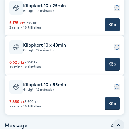
Klippkort 10 x 25min
Brynformning
Giltigt i 12 månader
5 175 kr
5 750 kr
Köp
Brynfärgning
25 min
10 tillfällen
Brynplockning
Klippkort 10 x 40min
Giltigt i 12 månader
Bröllopsuppsättning
6 525 kr
7 250 kr
Köp
40 min
10 tillfällen
C
Celluliter
Klippkort 10 x 55min
Giltigt i 12 månader
Coachning
7 650 kr
8 500 kr
Köp
55 min
10 tillfällen
Color correction
Massage
2