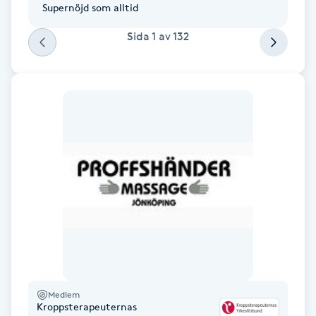
Supernöjd som alltid
Fransk manikyr
Sida
1
av
132
Fransrengöring
Frekvensterapi
Friskvård
Friskvårdsmassage
Frisör
Funktionsanalys
Färgning
Medlem
Kroppsterapeuternas