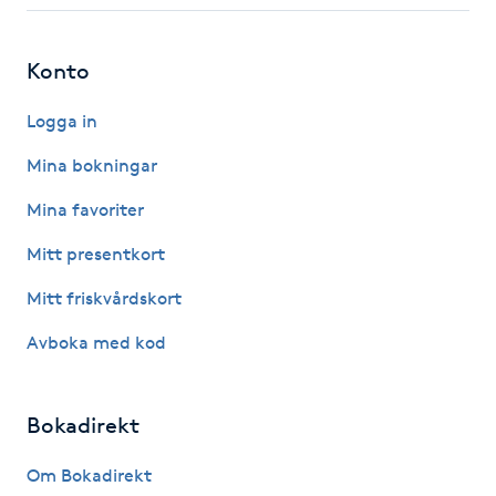
IPL hårborttagning
Konto
IR-massage
Logga in
J
Mina bokningar
Japansk massage
Mina favoriter
K
Mitt presentkort
K18
Mitt friskvårdskort
Katun fransar
Avboka med kod
Kemisk peeling
Bokadirekt
Keratinbehandling
Om Bokadirekt