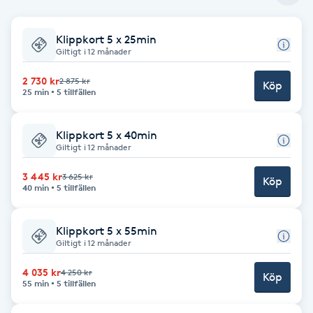
Babylights
Klippkort 5 x 25min
Giltigt i 12 månader
Balayage
2 730 kr
2 875 kr
Köp
25 min
5 tillfällen
Bambumassage
Klippkort 5 x 40min
Barber
Giltigt i 12 månader
3 445 kr
3 625 kr
Köp
Barnklippning
40 min
5 tillfällen
BIAB
Klippkort 5 x 55min
Giltigt i 12 månader
Blowout
4 035 kr
4 250 kr
Köp
55 min
5 tillfällen
Bottenfärg