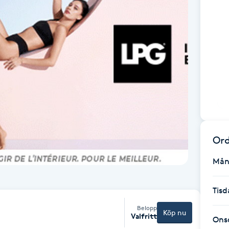
Ord
Mån
Tisd
Belopp
Köp nu
Valfritt
Ons