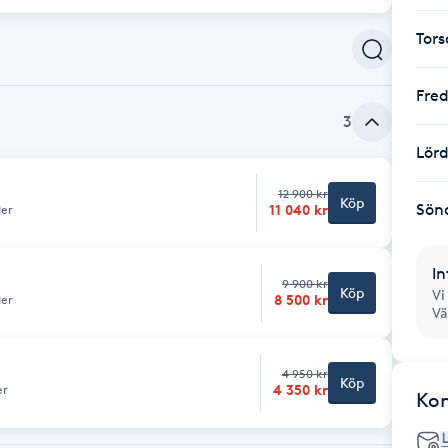
Tor
Fre
3
Lör
12 900 kr
Köp
Sön
11 040 kr
der
In
9 900 kr
Köp
Vi
8 500 kr
der
V
4 950 kr
Köp
4 350 kr
er
Ko