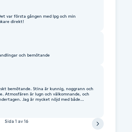
Det var första gången med lpg och min
kare direkt!
handlingar och bemötande
iskt bemötande. Stina är kunnig, noggrann och
ete. Atmosfären är lugn och välkomnande, och
ndertagen. Jag är mycket nöjd med både
em välförtjänta stjärnor! ⭐⭐⭐⭐⭐
Sida
1
av
16