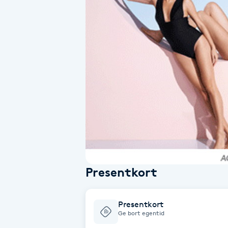
Alternativmedicin
Andningsmassage
Ansiktslyft utan kirurgi
Aromamassage
Ashtanga Yoga
Ayurveda
Presentkort
Ayurvedisk Massage
Presentkort
Ansiktsbehandling djuprengörande
Ge bort egentid
B