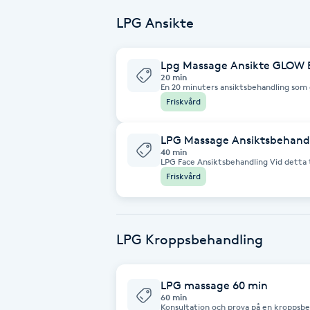
LPG Ansikte
Brynformning
Lpg Massage Ansikte GLOW 
Brynfärgning
20 min
En 20 minuters ansiktsbehandling som 
naturliga produktionen av kollagen, elastin oc
Friskvård
lyster Stramar upp och ger spänst För
Brynplockning
Reducera linjer Minskar dubbelhakor
Inflammationsfas - Infektion, hudutsl
Blodsjukdom - Graviditet (förutom ben
LPG Massage Ansiktsbehand
blodpropp)
Bröllopsuppsättning
40 min
LPG Face Ansiktsbehandling Vid detta t
C
efter dina behov och önskemål. Med LPG kan man jobba slim down med att
Friskvård
tex reducera dubbelhakor, ålderstecken
huden. Tekniken är helt naturlig. I behandlingen ingår lättare rengöring,
serum, ögonkräm och anpassad dagkräm. Kom gärna osmi
Celluliter
KONTRAINDIKATIONER: - Cancer - Infla
Blodförtunnade medicin - Blodsjukdom 
(inflammation i ven, blodpropp)
LPG Kroppsbehandling
Coachning
Color correction
LPG massage 60 min
60 min
Konsultation och prova på en kroppsbehandling LPG. L