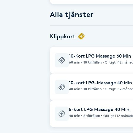
Alla tjänster
Babylights
Balayage
Klippkort
Bambumassage
10-Kort LPG Massage 60 Min
60 min
10 tillfällen
Giltigt i 12 måna
Barber
Barnklippning
10-kort LPG-Massage 40 Min
40 min
10 tillfällen
Giltigt i 12 måna
BIAB
5-kort LPG Massage 40 Min
Blowout
40 min
5 tillfällen
Giltigt i 12 månad
Bottenfärg