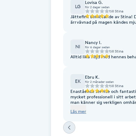
Lovisa G.
LG
för 2 dagar sedan
Fransk manikyr
till
Stina
Jättefint bemötande av Stina! 
ärrvävnad på magen kändes mju
Fransrengöring
Frekvensterapi
Nancy I.
NI
för 6 dagar sedan
till
Stina
Alltid lika nöjd med hennes be
Friskvård
Friskvårdsmassage
Ebru K.
EK
för 2 månader sedan
till
Stina
Enastående service och fantast
Frisör
mycket professionell i sitt arb
man känner sig verkligen omhä
behandlingen och resultatet. F
Funktionsanalys
Läs mer
Färgning