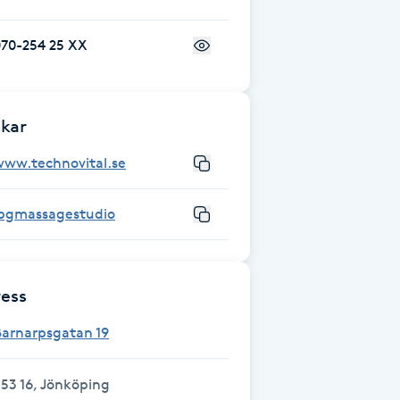
070-254 25 XX
kar
www.technovital.se
lpgmassagestudio
ess
Barnarpsgatan 19
53 16, Jönköping