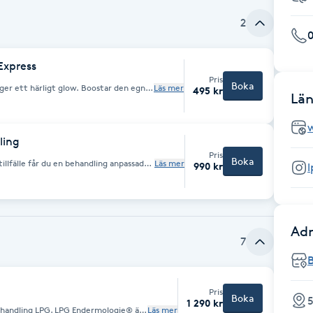
2
Express
Pris
Boka
ger ett härligt glow. Boostar den egna
Läs mer
495 kr
Län
h hyaluronsyra. Ger huden ny
bättrar cirkulationen Reducerar rynkor
 KONTRAINDIKATIONER: - Cancer -
ag - Blodförtunnade medicin -
) - Flebit (inflammation i ven,
ling
Pris
Boka
illfälle får du en behandling anpassad
Läs mer
990 kr
, dränera och ge lyster-glow åt
nkad.
mmationsfas - Infektion, hudutslag -
- Graviditet (förutom ben) - Flebit
Adr
7
Pris
Boka
5
1 290 kr
PG Endermologie® är
Läs mer