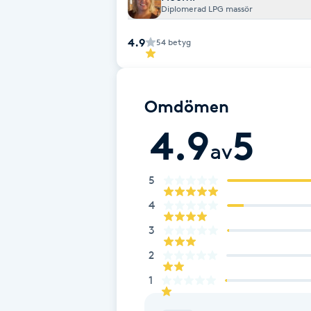
Diplomerad LPG massör
Fotsvamp
4.9
54
betyg
Fotvård
Fransar
Omdömen
4.9
5
Fransborttagning
av
Fransfärgning
5
4
Fransförlängning
3
Fransförlängning Megavolym
2
1
Fransförlängning Volym