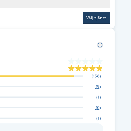
Välj tjänst
(
138
)
(
9
)
(
1
)
(
0
)
(
1
)