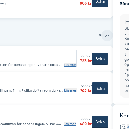
Boka
808 kr
ssage.
Sön
In
BE
vi
9
Bo
ku
be
ti
850 kr
Boka
gö
723 kr
öp
kten för behandlingen. Vi har 2 olika
Läs mer
in
en kombineras med aromaterapi för att
Ep
ress, lindra muskelspänningar och
bo
nå
900 kr
Boka
765 kr
pr
lingen. Finns 7 olika dofter som du kan
Läs mer
aromaterapi för att stimulera
ra muskelspänningar och återfukta
Ko
800 kr
Boka
680 kr
produkten för behandlingen. Vi har 3
Läs mer