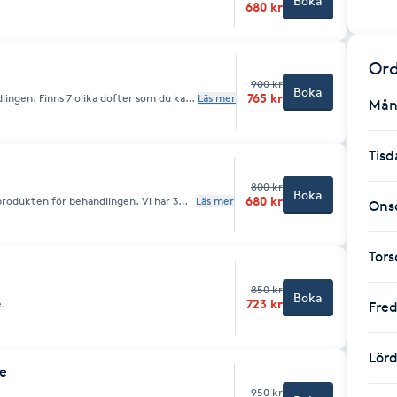
Boka
680 kr
Ord
900 kr
Boka
765 kr
lingen. Finns 7 olika dofter som du kan
Läs mer
Mån
aromaterapi för att stimulera
ra muskelspänningar och återfukta
Tisd
800 kr
Boka
680 kr
produkten för behandlingen. Vi har 3
Läs mer
Ons
en kombineras med aromaterapi för att
ress, lindra muskelspänningar och
Tor
850 kr
Boka
723 kr
e.
Fre
Lör
e
950 kr