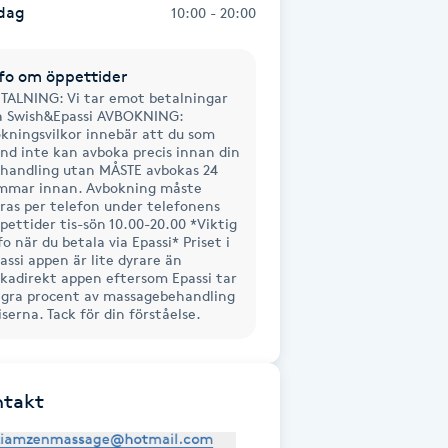
dag
10:00 - 20:00
fo om öppettider
TALNING: Vi tar emot betalningar
a Swish&Epassi AVBOKNING:
kningsvilkor innebär att du som
nd inte kan avboka precis innan din
handling utan MÅSTE avbokas 24
mmar innan. Avbokning måste
ras per telefon under telefonens
pettider tis-sön 10.00-20.00 *Viktig
fo när du betala via Epassi* Priset i
assi appen är lite dyrare än
kadirekt appen eftersom Epassi tar
gra procent av massagebehandling
iserna. Tack för din förståelse.
ntakt