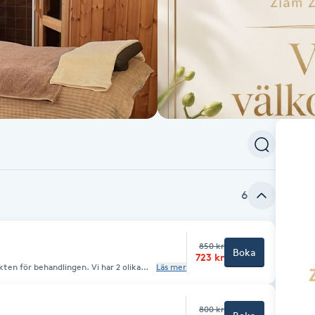
6
850 kr
Boka
723 kr
kten för behandlingen. Vi har 2 olika
Läs mer
en kombineras med aromaterapi för att
ress, lindra muskelspänningar och
800 kr