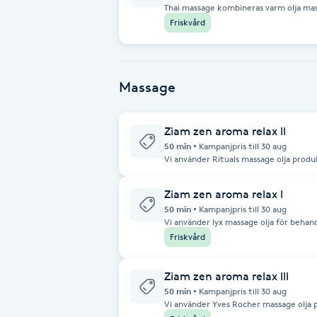
Thai massage kombineras varm olja ma
Friskvård
Brynformning
Brynfärgning
Massage
Brynplockning
Ziam zen aroma relax ll
50 min
Kampanjpris till 30 aug
Bröllopsuppsättning
Vi använder Rituals massage olja produ
dofter som du kan välja. Det är en avslappnande massage som använder
C
eteriska oljor vid behandling. Massag
stimulera blodcirkulationen, minska st
Ziam zen aroma relax l
återfukta huden.
Celluliter
50 min
Kampanjpris till 30 aug
Vi använder lyx massage olja för behand
välja. Det är en avslappnande massage som använder eteriska oljor vid
Friskvård
behandling. Massagen kombineras med 
Coachning
blodcirkulationen, minska stress, lind
huden.
Ziam zen aroma relax lll
Color correction
50 min
Kampanjpris till 30 aug
Vi använder Yves Rocher massage olja 
olika dofter som du kan välja. Det är en avslappnande massage som använder