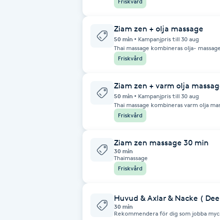
Friskvård
eteriska oljor vid behandling. Massag
Cryoterapi
stimulera blodcirkulationen, minska st
återfukta huden.
D
Ziam zen + olja massage
50 min
Kampanjpris till 30 aug
Damklippning
Thai massage kombineras olja- massag
Friskvård
Dermapen
Ziam zen + varm olja massag
50 min
Kampanjpris till 30 aug
Diamantslipning
Thai massage kombineras varm olja ma
E
Friskvård
Enzympeeling
Ziam zen massage 30 min
30 min
Thaimassage
Extensions
Friskvård
Extensions borttagning
Huvud & Axlar & Nacke ( Dee
30 min
Rekommendera för dig som jobba mycke