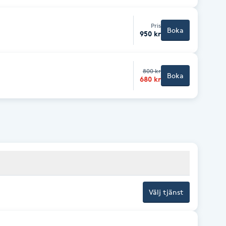
ka stress. Kunden välja själv om du vill
Pris
Boka
950 kr
800 kr
Boka
680 kr
Välj tjänst