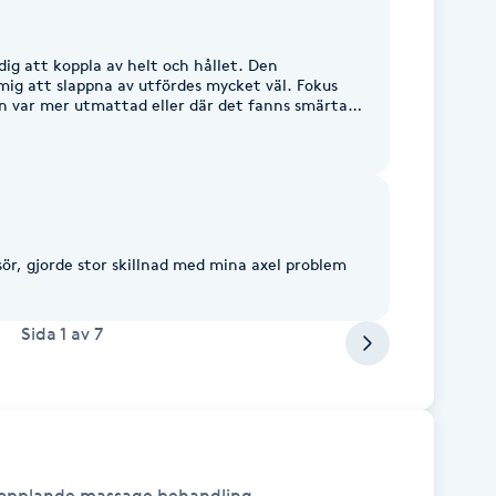
dig att koppla av helt och hållet. Den
ig att slappna av utfördes mycket väl. Fokus
n var mer utmattad eller där det fanns smärta.
lsen.
ör, gjorde stor skillnad med mina axel problem
Sida
1
av
7
kopplande massage behandling.