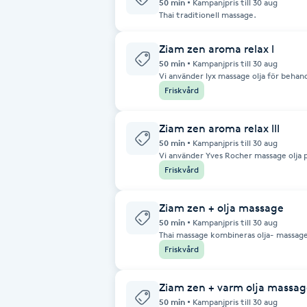
50 min
Kampanjpris till 30 aug
Thai traditionell massage.
Babylights
Ziam zen aroma relax l
50 min
Kampanjpris till 30 aug
Balayage
Vi använder lyx massage olja för behand
välja. Det är en avslappnande massage som använder eteriska oljor vid
Friskvård
behandling. Massagen kombineras med 
blodcirkulationen, minska stress, lind
Bambumassage
huden.
Ziam zen aroma relax lll
50 min
Kampanjpris till 30 aug
Barber
Vi använder Yves Rocher massage olja 
olika dofter som du kan välja. Det är en avslappnande massage som använder
Friskvård
eteriska oljor vid behandling. Massag
Barnklippning
stimulera blodcirkulationen, minska st
återfukta huden.
Ziam zen + olja massage
BIAB
50 min
Kampanjpris till 30 aug
Thai massage kombineras olja- massag
Friskvård
Blowout
Ziam zen + varm olja massag
Bottenfärg
50 min
Kampanjpris till 30 aug