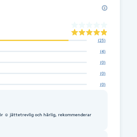
(
23
)
(
4
)
(
0
)
(
0
)
(
0
)
r ☺️ jättetrevlig och härlig, rekommenderar