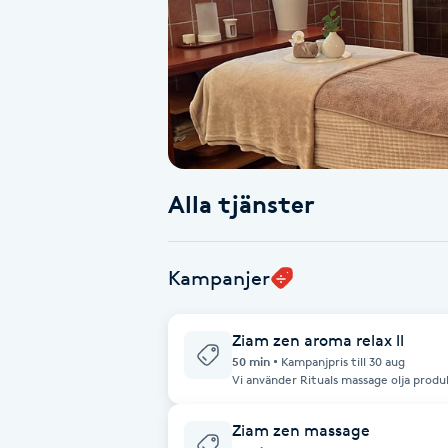
Alternativmedicin
Andningsmassage
Ansiktslyft utan kirurgi
Aromamassage
Alla tjänster
Ashtanga Yoga
Kampanjer
Ayurveda
Ziam zen aroma relax ll
Ayurvedisk Massage
50 min
Kampanjpris till 30 aug
Vi använder Rituals massage olja produ
dofter som du kan välja. Det är en avslappnande massage som använder
eteriska oljor vid behandling. Massag
Ansiktsbehandling djuprengörande
stimulera blodcirkulationen, minska st
Ziam zen massage
återfukta huden.
B