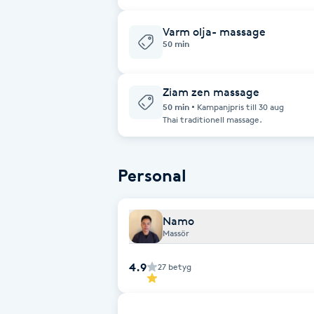
cirkulation överdel av kroppen och mins
Eyeliner-tatuering
massera med olja eller utan.
F
Varm olja- massage
50 min
Face framing
Ziam zen massage
Faceliftmassage
50 min
Kampanjpris till 30 aug
Thai traditionell massage.
Fet hårbotten
Personal
Fettreducering
Fibromassage
Namo
Massör
Fillers
4.9
27
betyg
Fotmassage