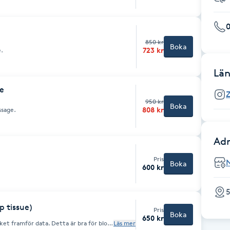
en kombineras med aromaterapi för att
ress, lindra muskelspänningar och
0
850 kr
Boka
723 kr
e.
Län
e
950 kr
Boka
808 kr
ssage.
Adr
Pris
Boka
600 kr
5
p tissue)
Pris
Boka
650 kr
t framför data. Detta är bra för blod
Läs mer