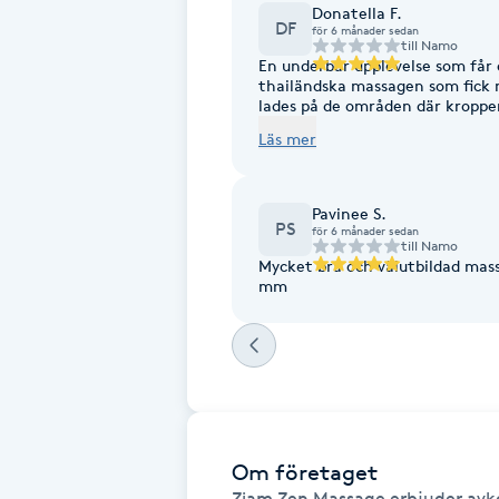
Donatella F.
DF
Fransk manikyr
för 6 månader sedan
till
Namo
En underbar upplevelse som får 
thailändska massagen som fick m
Fransrengöring
lades på de områden där kroppe
Jag är mycket nöjd med uppleve
Läs mer
Frekvensterapi
Pavinee S.
Friskvård
PS
för 6 månader sedan
till
Namo
Mycket bra och välutbildad mass
Friskvårdsmassage
mm
Frisör
Funktionsanalys
Färgning
Om företaget
Ziam Zen Massage erbjuder av