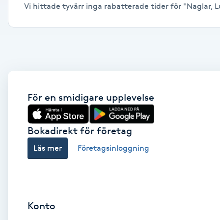
Vi hittade tyvärr inga rabatterade tider för "Naglar, Lu
Alternativmedicin
Andningsmassage
Ansiktslyft utan kirurgi
Aromamassage
För en smidigare upplevelse
Ashtanga Yoga
Bokadirekt för företag
Ayurveda
Läs mer
Företagsinloggning
Ayurvedisk Massage
Ansiktsbehandling djuprengörande
Konto
B