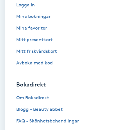
Logga in
Babylights
Mina bokningar
Mina favoriter
Balayage
Mitt presentkort
Bambumassage
Mitt friskvårdskort
Barber
Avboka med kod
Barnklippning
Bokadirekt
BIAB
Om Bokadirekt
Blogg - Beautylabbet
Blowout
FAQ - Skönhetsbehandlingar
Bottenfärg