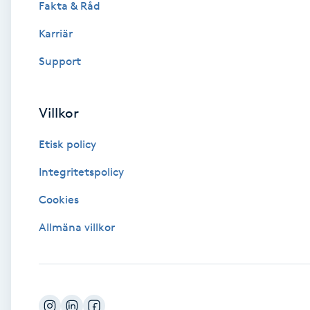
Fakta & Råd
Brynformning
Karriär
Support
Brynfärgning
Brynplockning
Villkor
Etisk policy
Bröllopsuppsättning
C
Integritetspolicy
Cookies
Celluliter
Allmäna villkor
Coachning
Color correction