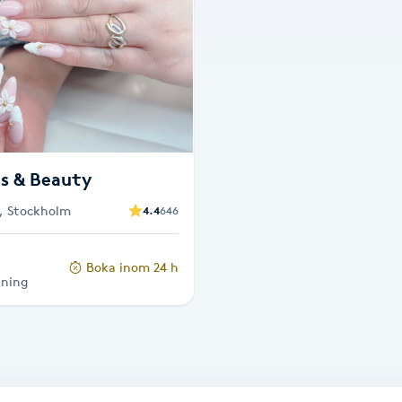
ls & Beauty
2, Stockholm
4.4
646
Boka inom 24 h
kning