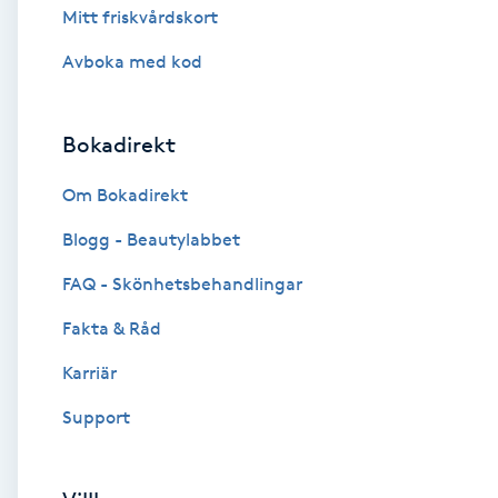
Mitt friskvårdskort
Brynformning
Avboka med kod
Brynfärgning
Bokadirekt
Brynplockning
Om Bokadirekt
Bröllopsuppsättning
Blogg - Beautylabbet
C
FAQ - Skönhetsbehandlingar
Celluliter
Fakta & Råd
Karriär
Coachning
Support
Color correction