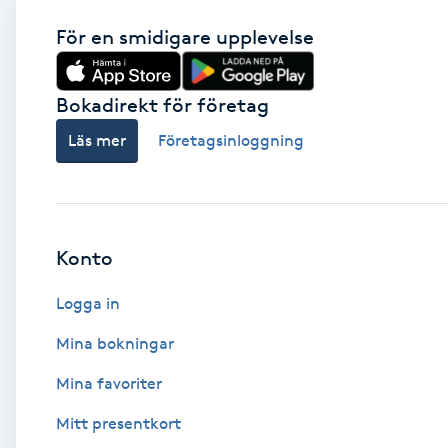
För en smidigare upplevelse
Babylights
Balayage
Bokadirekt för företag
Läs mer
Företagsinloggning
Bambumassage
Barber
Konto
Barnklippning
Logga in
BIAB
Mina bokningar
Blowout
Mina favoriter
Mitt presentkort
Bottenfärg