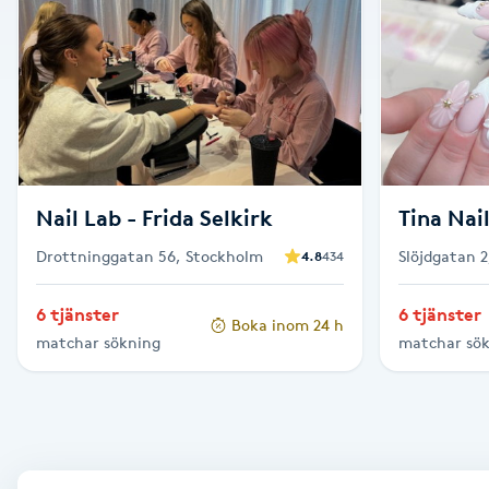
Alternativmedicin
Andningsmassage
Ansiktslyft utan kirurgi
Aromamassage
Nail Lab - Frida Selkirk
Tina Nai
Drottninggatan 56, Stockholm
Slöjdgatan 
4.8
434
Ashtanga Yoga
6 tjänster
6 tjänster
Boka inom 24 h
Ayurveda
matchar sökning
matchar sö
Ayurvedisk Massage
Ansiktsbehandling djuprengörande
B