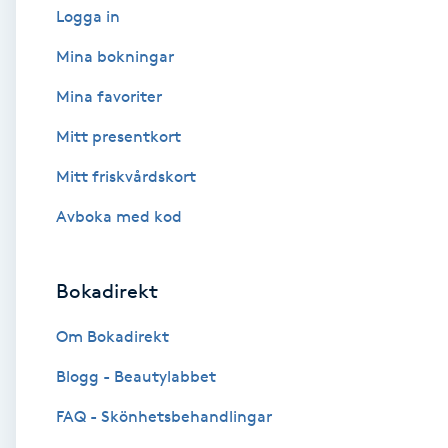
Logga in
Babylights
Mina bokningar
Mina favoriter
Balayage
Mitt presentkort
Bambumassage
Mitt friskvårdskort
Barber
Avboka med kod
Barnklippning
Bokadirekt
BIAB
Om Bokadirekt
Blogg - Beautylabbet
Blowout
FAQ - Skönhetsbehandlingar
Bottenfärg