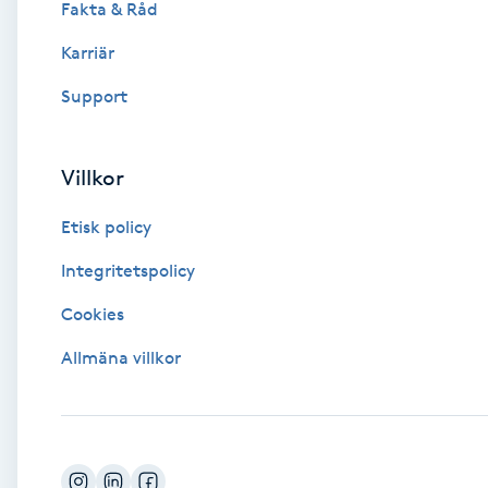
Fakta & Råd
Brynformning
Karriär
Support
Brynfärgning
Brynplockning
Villkor
Etisk policy
Bröllopsuppsättning
C
Integritetspolicy
Cookies
Celluliter
Allmäna villkor
Coachning
Color correction