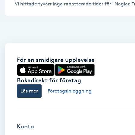
Vi hittade tyvärr inga rabatterade tider för "Naglar, Tr
Alternativmedicin
Andningsmassage
Ansiktslyft utan kirurgi
Aromamassage
För en smidigare upplevelse
Ashtanga Yoga
Bokadirekt för företag
Ayurveda
Läs mer
Företagsinloggning
Ayurvedisk Massage
Ansiktsbehandling djuprengörande
Konto
B