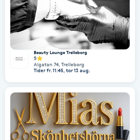
Personlig tränare
Picolaser
Piercing
Beauty Lounge Trelleborg
5
Algatan 74
,
Trelleborg
Pigmentbehandling
Tider fr. 11:45, tor 13 aug.
Pigmentfläckar
Plastikkirurgi
Powder brows
Power Yoga