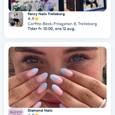
Regndroppsmassage
Fancy Nails Trelleborg
Reiki
4.9
Corfitz-Beck-Friisgatan 8
,
Trelleborg
Tider fr. 10:00, ons 12 aug.
Reikihealing
Reiki massage
Restorative Yoga
Rosacea
Rosenmetoden
Ryggmassage
Diamond Nails
S