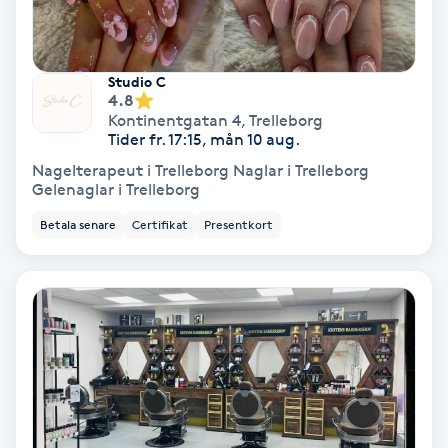
Fransförlängning Volym
Studio C
Fransk manikyr
4.8
Kontinentgatan 4
,
Trelleborg
Tider fr. 17:15, mån 10 aug.
Fransrengöring
Nagelterapeut i Trelleborg Naglar i Trelleborg
Gelenaglar i Trelleborg
Frekvensterapi
Betala senare
Certifikat
Presentkort
Friskvård
Friskvårdsmassage
Frisör
Funktionsanalys