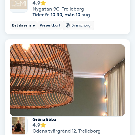
4.9
Nygatan 9C
,
Trelleborg
IPL
Tider fr. 10:30, mån 10 aug.
Betala senare
Presentkort
Branschorg.
IPL hårborttagning
IR-massage
J
Japansk massage
K
K18
Katun fransar
Gröna Ebba
4.9
Kemisk peeling
Odens tvärgränd 12
,
Trelleborg