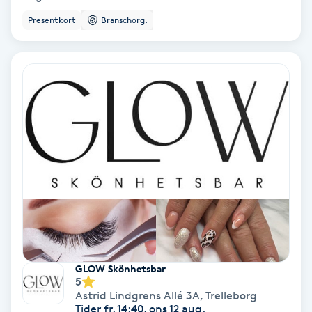
Presentkort
Branschorg.
Bottenfärg
Brynformning
Brynfärgning
Brynplockning
Bröllopsuppsättning
C
Celluliter
GLOW Skönhetsbar
5
Coachning
Astrid Lindgrens Allé 3A
,
Trelleborg
Tider fr. 14:40, ons 12 aug.