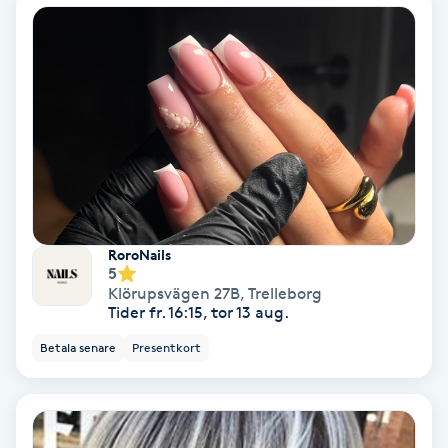
Olaplex
Olaplexbehandling
Ombre
Ombre brows
Ombre naglar
RoroNails
5
Klörupsvägen 27B
,
Trelleborg
Optiker
Tider fr. 16:15, tor 13 aug.
Betala senare
Presentkort
Ortobionomi
Ortopedi