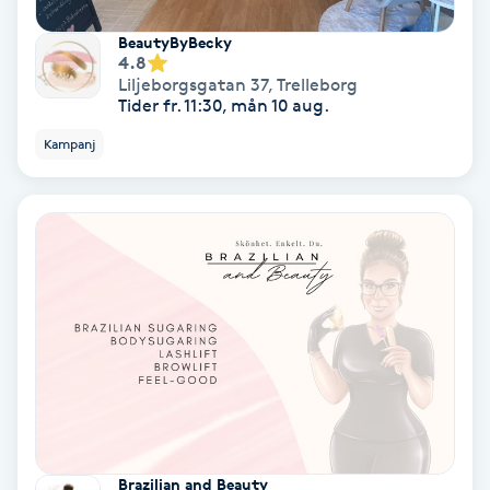
Spa
BeautyByBecky
4.8
Liljeborgsgatan 37
,
Trelleborg
Spa manikyr & pedikyr
Tider fr. 11:30, mån 10 aug.
Kampanj
Spa-manikyr
Spa-pedikyr
Spraytan
Stylist
Sugaring
Svensk massage
Brazilian and Beauty