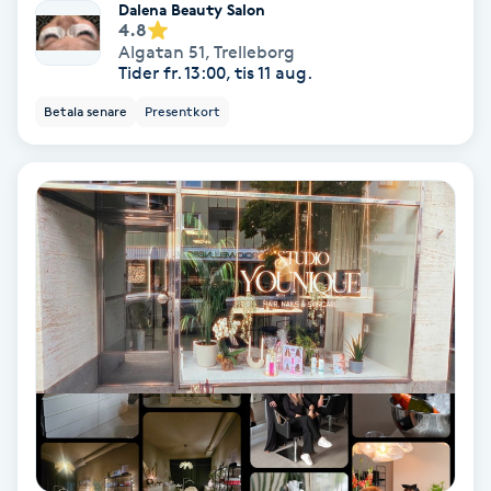
Extensions borttagning
Dalena Beauty Salon
4.8
Algatan 51
,
Trelleborg
Eyeliner-tatuering
Tider fr. 13:00, tis 11 aug.
F
Betala senare
Presentkort
Face framing
Faceliftmassage
Fet hårbotten
Fettreducering
Fibromassage
Fillers