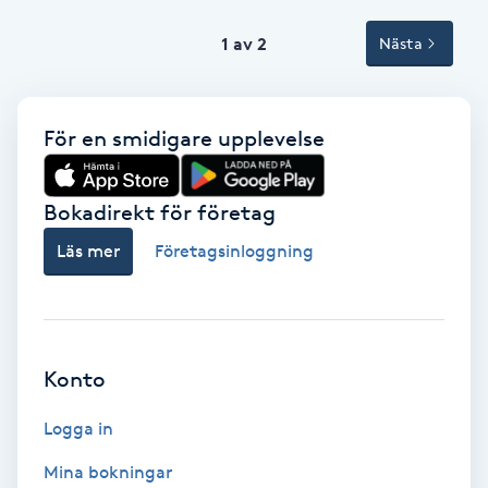
Tvätt & Fön
V
1 av 2
Nästa
Vaccination
För en smidigare upplevelse
Vampyrbehandling
Bokadirekt för företag
Vaxning
Läs mer
Företagsinloggning
Vaxning brasiliansk
Veterinär
Konto
Vibrationsmassage
Logga in
Vinyasa Yoga
Mina bokningar