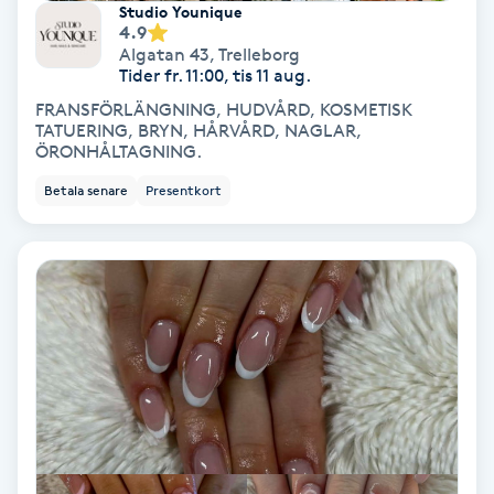
Studio Younique
Fotmassage
4.9
Algatan 43
,
Trelleborg
Tider fr. 11:00, tis 11 aug.
Fotsvamp
FRANSFÖRLÄNGNING, HUDVÅRD, KOSMETISK
TATUERING, BRYN, HÅRVÅRD, NAGLAR,
ÖRONHÅLTAGNING.
Fotvård
Betala senare
Presentkort
Fransar
Fransborttagning
Fransfärgning
Fransförlängning
Fransförlängning Megavolym