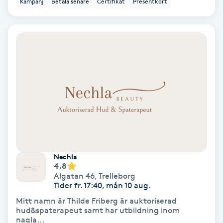
Kampanj
Betala senare
Certifikat
Presentkort
Ansiktsbehandling djuprengörande
B
Babylights
Balayage
Bambumassage
Barber
Nechla
Barnklippning
4.8
Algatan 46
,
Trelleborg
Tider fr. 17:40, mån 10 aug.
BIAB
Mitt namn är Thilde Friberg är auktoriserad
hud&spaterapeut samt har utbildning inom
Blowout
nagla...