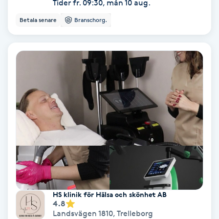
Tider fr. 09:30, mån 10 aug.
Keratinbehandling
Betala senare
Branschorg.
Kinesiologi
Kinesisk medicin
Kiropraktik
Klangmassage
Klippning
Klippning & Slingor
HS klinik för Hälsa och skönhet AB
4.8
Klippning ungdom
Landsvägen 1810
,
Trelleborg