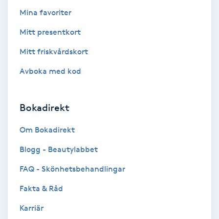
Mina favoriter
Volymfransar
Mitt presentkort
Vårtor
Mitt friskvårdskort
Y
Avboka med kod
Yin Yoga
Bokadirekt
Yoga
Om Bokadirekt
Yoga Nidra
Blogg - Beautylabbet
Yogamassage
FAQ - Skönhetsbehandlingar
Z
Fakta & Råd
Zonterapi
Karriär