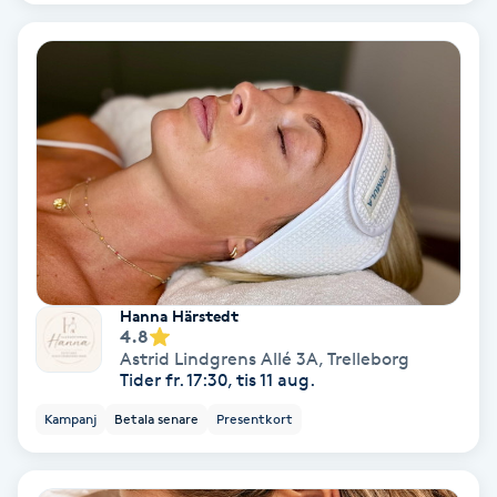
Lymfmassage
Läpptatuering
M
Makeup
Manikyr & Pedikyr
Massage
Hanna Härstedt
4.8
Medial vägledning
Astrid Lindgrens Allé 3A
,
Trelleborg
Tider fr. 17:30, tis 11 aug.
Medicinsk massage
Kampanj
Betala senare
Presentkort
Meditation