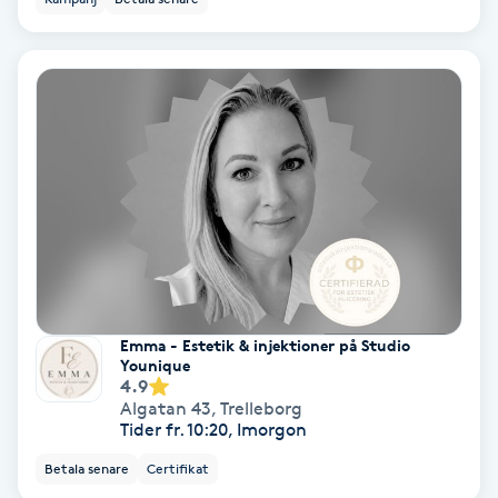
Laserbehandling
Lashlift Keratin
LED-ljusterapi
Liktornar
LPG
LPG-behandling
Emma - Estetik & injektioner på Studio
Younique
LPG-massage
4.9
Algatan 43
,
Trelleborg
Tider fr. 10:20, Imorgon
Luggklippning
Betala senare
Certifikat