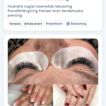
Color correction
Hudvård naglar kosmetisk tatuering
fransförlängning fransar bryn tandsmycke
piercing
Cryoterapi
D
Kampanj
Betala senare
Presentkort
Branschorg.
Damklippning
Dermapen
Diamantslipning
E
Enzympeeling
Extensions