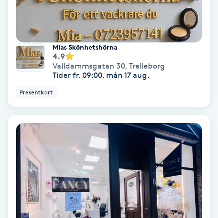
PRP (Platelet Rich Plasma)
Mias Skönhetshörna
PRX-T33
4.9
Valldammsgatan 30
,
Trelleborg
Tider fr. 09:00, mån 17 aug.
Psoriasis
Presentkort
PT
R
Radiofrekvens
Rakning
Reflexologi