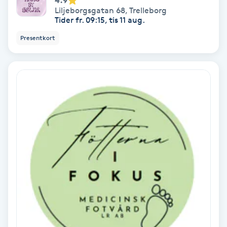
4.9
Liljeborgsgatan 68
,
Trelleborg
Samtalsterapi
Tider fr. 09:15, tis 11 aug.
Presentkort
Senioryoga
Shiatsu
Singelfransar
Sjukgymnastik
Skalpmassage
Skinbooster
Sklerosering