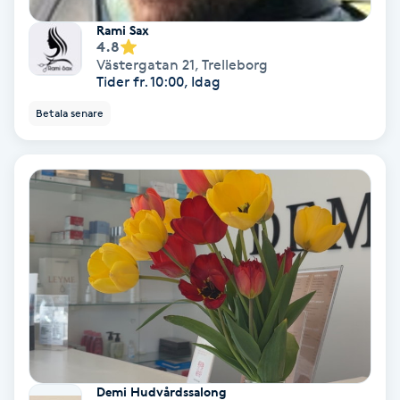
Hypnos
Rami Sax
4.8
Västergatan 21
,
Trelleborg
Hårborttagning
Tider fr. 10:00, Idag
Betala senare
Hårbottenbehandling
Hårförlängning
Hårvård
Hälsa
Hälsprickor
I
Idrottsmassage
Demi Hudvårdssalong