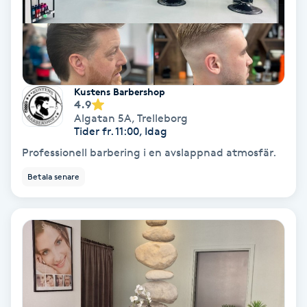
Färgning
Föning
G
Kustens Barbershop
4.9
Gel naglar
Algatan 5A
,
Trelleborg
Tider fr. 11:00, Idag
Gelenaglar
Professionell barbering i en avslappnad atmosfär.
Betala senare
Gellack
Gellack med förstärkning
Gravidmassage
Gravidyoga