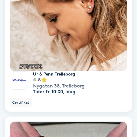
Medium
Megavolymfransar
Melasma
Mesoterapi
Ur & Penn Trelleborg
MicroPen
4.8
Nygatan 38
,
Trelleborg
Tider fr. 10:00, Idag
Microshading
Certifikat
Mixfransar
N
Nagelförlängning