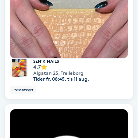
Nagelförlängning akryl
Nagelförlängning gelé
Nagelförlängning glasfiber
SEN'K NAILS
4.7
Nagelförlängning silke
Algatan 23
,
Trelleborg
Tider fr. 08:45, tis 11 aug.
Nagelförstärkning
Presentkort
Nagelklippning
Nagelsvamp
Nageltrång