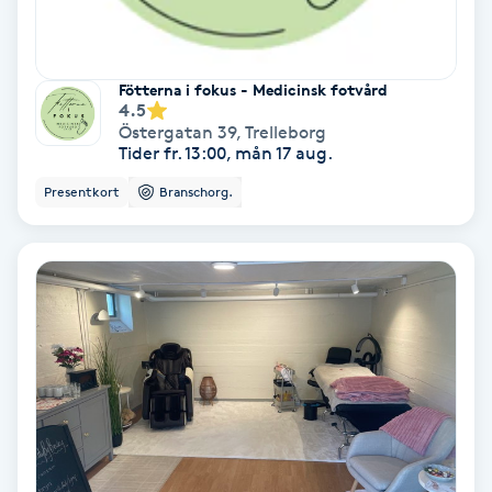
Skoinlägg
Fötterna i fokus - Medicinsk fotvård
Skägg
4.5
Östergatan 39
,
Trelleborg
Tider fr. 13:00, mån 17 aug.
Skäggfärgning
Presentkort
Branschorg.
Skäggklippning
Skäggtrimmning
Skönhet
Slingor
Sockring