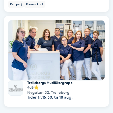
Terapi
Kampanj
Presentkort
Thaimassage
Toning
Torr hårbotten
Torrborstning
Triggerpunktsmassage
Trelleborgs Hudläkargrupp
Trådning
4.8
Nygatan 32
,
Trelleborg
Tider fr. 15:30, tis 18 aug.
Träning