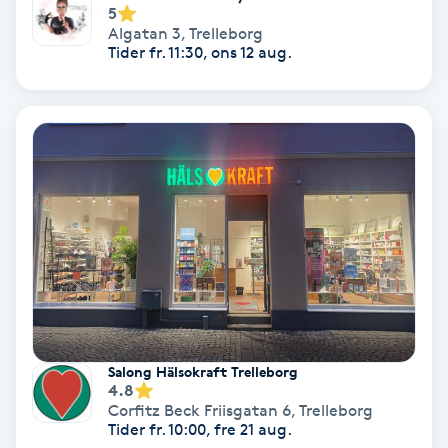
5
Algatan 3
,
Trelleborg
Svettbehandling
Tider fr. 11:30, ons 12 aug.
T
Tuina-massage
Taktil massage
Tandblekning
Tandläkare
Tatuering
Salong Hälsokraft Trelleborg
4.8
Tatueringsborttagning
Corfitz Beck Friisgatan 6
,
Trelleborg
Tider fr. 10:00, fre 21 aug.