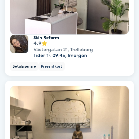
Gruppträning
Gua Sha-massage
Skin Reform
4.9
H
Västergatan 21
,
Trelleborg
Tider fr. 09:45, Imorgon
Hatha Yoga
Betala senare
Presentkort
Headspa
Healing
Herrklippning
HIFU