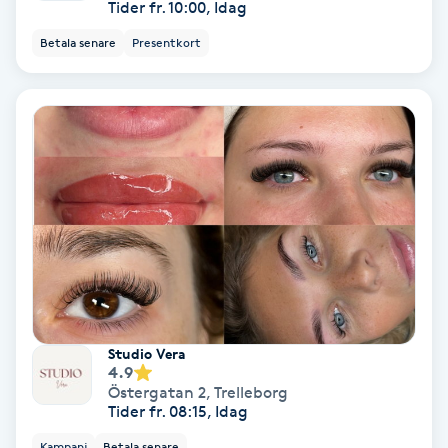
Tider fr. 10:00, Idag
Koppningsmassage
Betala senare
Presentkort
Kosmetisk tatuering
Kostrådgivning
Kroppsinpackning
Kroppspeeling
Käkledsbehandling
Studio Vera
Kärlbehandling
4.9
Östergatan 2
,
Trelleborg
L
Tider fr. 08:15, Idag
Kampanj
Betala senare