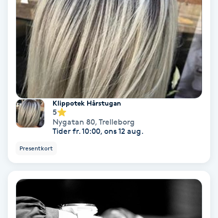
Osteopati
P
Paraffinbehandling
Pedikyr
Pensionärklippning
Klippotek Hårstugan
5
Nygatan 80
,
Trelleborg
Permanent
Tider fr. 10:00, ons 12 aug.
Presentkort
Permanent hårborttagning
Permanent ögonbrynsmakeup
Personal shopper