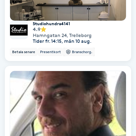
Hollywood Peel
Hot Stone Massage
Studiohundra4141
4.9
Hamngatan 24
,
Trelleborg
Hot yoga
Tider fr. 14:15, mån 10 aug.
Betala senare
Presentkort
Branschorg.
Hudföryngring
Huduppstramning
Hudvård
Hyaluronsyra
Hyperhidros