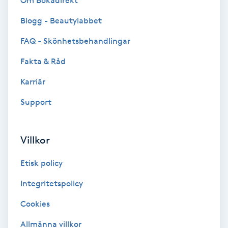
Om Bokadirekt
Brynformning
Blogg - Beautylabbet
FAQ - Skönhetsbehandlingar
Brynfärgning
Fakta & Råd
Brynplockning
Karriär
Support
Bröllopsuppsättning
C
Villkor
Celluliter
Etisk policy
Coachning
Integritetspolicy
Color correction
Cookies
Allmänna villkor