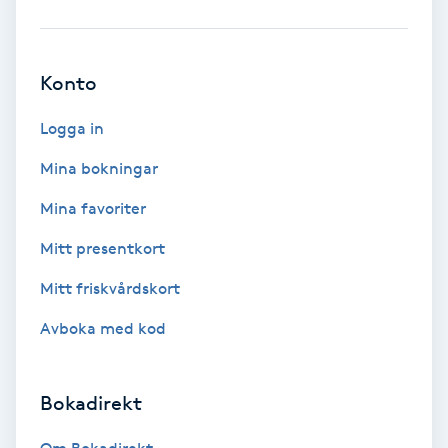
Babylights
Konto
Balayage
Logga in
Bambumassage
Mina bokningar
Barber
Mina favoriter
Mitt presentkort
Barnklippning
Mitt friskvårdskort
BIAB
Avboka med kod
Blowout
Bokadirekt
Bottenfärg