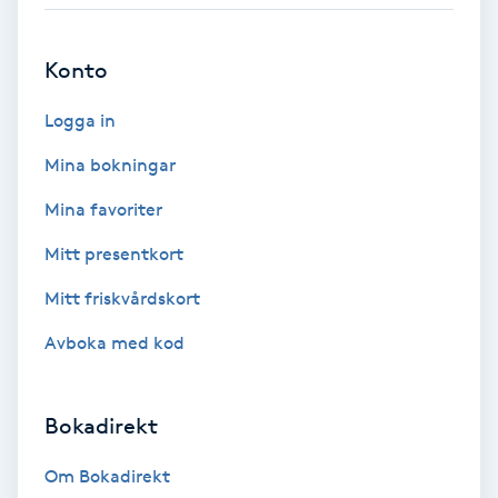
Babylights
Konto
Balayage
Logga in
Bambumassage
Mina bokningar
Mina favoriter
Barber
Mitt presentkort
Barnklippning
Mitt friskvårdskort
Avboka med kod
BIAB
Blowout
Bokadirekt
Bottenfärg
Om Bokadirekt