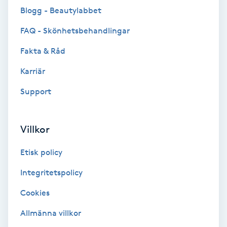
Blogg - Beautylabbet
Brynformning
FAQ - Skönhetsbehandlingar
Brynfärgning
Fakta & Råd
Karriär
Brynplockning
Support
Bröllopsuppsättning
C
Villkor
Celluliter
Etisk policy
Coachning
Integritetspolicy
Cookies
Color correction
Allmänna villkor