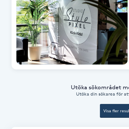
Alternativmedicin
Andningsmassage
Ansiktslyft utan kirurgi
Aromamassage
Ashtanga Yoga
Ayurveda
Utöka sökområdet med
Utöka din sökarea för att
Ayurvedisk Massage
Visa fler resu
Ansiktsbehandling djuprengörande
B