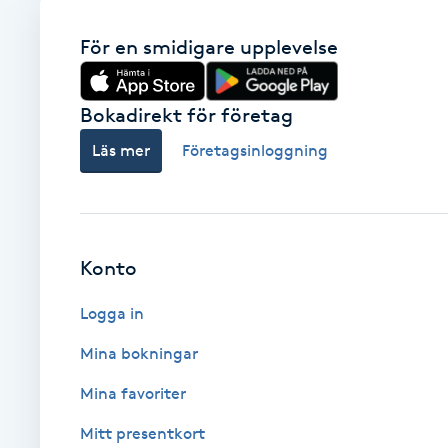
Babylights
För en smidigare upplevelse
Balayage
Bokadirekt för företag
Läs mer
Företagsinloggning
Bambumassage
Barber
Konto
Barnklippning
Logga in
BIAB
Mina bokningar
Blowout
Mina favoriter
Mitt presentkort
Bottenfärg