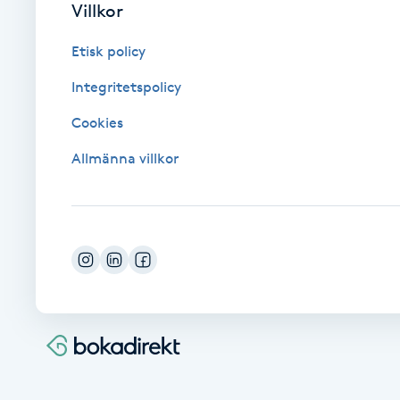
Villkor
Cryoterapi
D
Etisk policy
Damklippning
Integritetspolicy
Cookies
Dermapen
Allmänna villkor
Diamantslipning
E
Enzympeeling
Extensions
Extensions borttagning