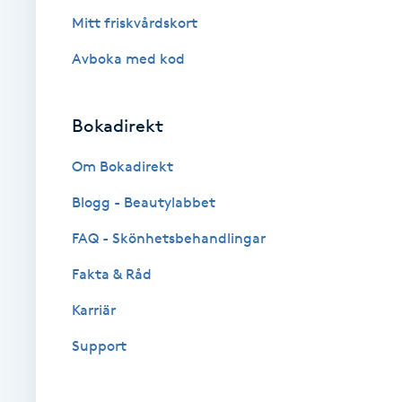
Mitt friskvårdskort
Brynformning
Avboka med kod
Brynfärgning
Bokadirekt
Brynplockning
Om Bokadirekt
Bröllopsuppsättning
Blogg - Beautylabbet
C
FAQ - Skönhetsbehandlingar
Celluliter
Fakta & Råd
Karriär
Coachning
Support
Color correction