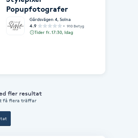
Popupfotografer
Gårdsvägen 4
,
Solna
4.9
910 Betyg
Tider fr. 17:30, Idag
 fler resultat
 få flera träffar
ltat