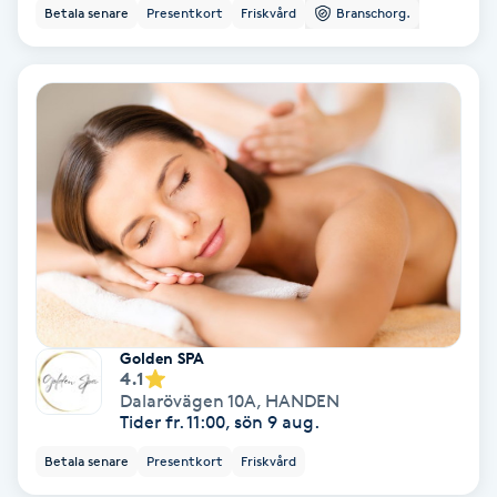
Color correction
Betala senare
Presentkort
Friskvård
Branschorg.
Cryoterapi
D
Damklippning
Dermapen
Diamantslipning
E
Golden SPA
Enzympeeling
4.1
Dalarövägen 10A
,
HANDEN
Tider fr. 11:00, sön 9 aug.
Extensions
Betala senare
Presentkort
Friskvård