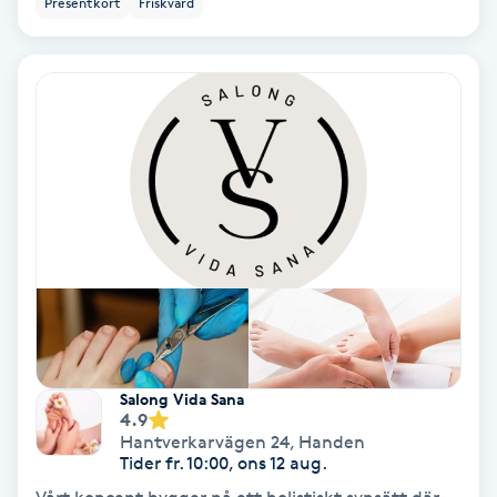
Presentkort
Friskvård
Ansiktsbehandling djuprengörande
B
Babylights
Balayage
Bambumassage
Barber
Barnklippning
Salong Vida Sana
4.9
BIAB
Hantverkarvägen 24
,
Handen
Tider fr. 10:00, ons 12 aug.
Blowout