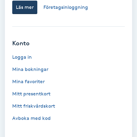
Hypnos
Läs mer
Företagsinloggning
Hårborttagning
Hårbottenbehandling
Konto
Logga in
Hårförlängning
Mina bokningar
Hårvård
Mina favoriter
Hälsa
Mitt presentkort
Mitt friskvårdskort
Hälsprickor
Avboka med kod
I
Idrottsmassage