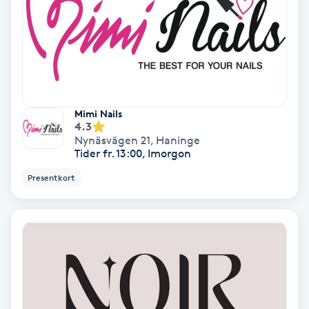
Fransförlängning Volym
Fransk manikyr
Fransrengöring
Mimi Nails
4.3
Frekvensterapi
Nynäsvägen 21
,
Haninge
Tider fr. 13:00, Imorgon
Friskvård
Presentkort
Friskvårdsmassage
Frisör
Funktionsanalys