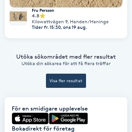
Hollywood Peel
Fru Persson
4.8
Kilowattvägen 9
,
Handen/Haninge
Hot Stone Massage
Tider fr. 15:30, ons 19 aug.
Hot yoga
Hudföryngring
Utöka sökområdet med fler resultat
Utöka din sökarea för att få flera träffar
Huduppstramning
Visa fler resultat
Hudvård
Hyaluronsyra
För en smidigare upplevelse
Hyperhidros
Bokadirekt för företag