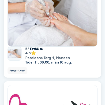
Fotmassage
Fotsvamp
Fotvård
Fransar
RF Fothälsa
4.5
Poseidons Torg 4
,
Handen
Fransborttagning
Tider fr. 08:00, mån 10 aug.
Presentkort
Fransfärgning
Fransförlängning
Fransförlängning Megavolym