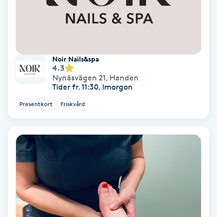
Färgning
Föning
G
Noir Nails&spa
4.3
Nynäsvägen 21
,
Handen
Gel naglar
Tider fr. 11:30, Imorgon
Presentkort
Friskvård
Gelenaglar
Gellack
Gellack med förstärkning
Gravidmassage
Gravidyoga