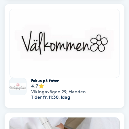
Extensions borttagning
Eyeliner-tatuering
F
Face framing
Faceliftmassage
Fet hårbotten
Fokus på foten
4.7
Fettreducering
Vikingavägen 29
,
Handen
Tider fr. 11:30, Idag
Fibromassage
Fillers