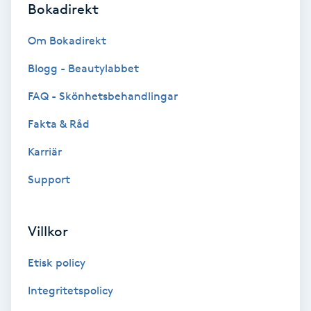
Bokadirekt
IPL
Om Bokadirekt
Blogg - Beautylabbet
IPL hårborttagning
FAQ - Skönhetsbehandlingar
IR-massage
Fakta & Råd
J
Karriär
Japansk massage
Support
K
K18
Villkor
Katun fransar
Etisk policy
Integritetspolicy
Kemisk peeling