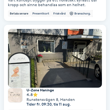
Vårt koncept bygger på ett holistiskt synsätt där
kropp och sinne behandlas som en helhet.
Bottenfärg
Betala senare
Presentkort
Friskvård
Branschorg.
Brynformning
Brynfärgning
Brynplockning
Bröllopsuppsättning
C
Celluliter
U-Zone Haninge
4.8
Coachning
Runstensvägen 8
,
Handen
Tider fr. 09:30, tis 11 aug.