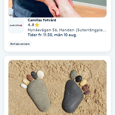
Gruppträning
Camillas fotvård
4.8
Gua Sha-massage
Nynäsvägen 56
,
Handen (Suterrängplan mot Rudan )
Tider fr. 11:30, mån 10 aug.
H
Betala senare
Hatha Yoga
Headspa
Healing
Herrklippning
HIFU