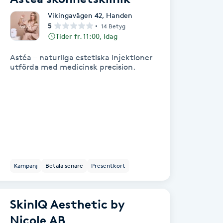
Vikingavägen 42
,
Handen
5
14 Betyg
Tider fr. 11:00, Idag
Astéa – naturliga estetiska injektioner
utförda med medicinsk precision.
Kampanj
Betala senare
Presentkort
SkinIQ Aesthetic by
Nicole AB