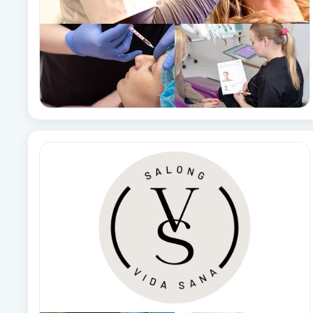
Brynformning
Brynfärgning
Brynplockning
Bröllopsuppsättning
C
Celluliter
Coachning
Color correction