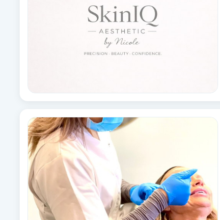
Babylights
Balayage
Bambumassage
Barber
Barnklippning
BIAB
Blowout
Bottenfärg