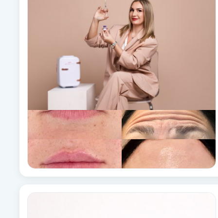
Alternativmedicin
Andningsmassage
Ansiktslyft utan kirurgi
Aromamassage
Ashtanga Yoga
Ayurveda
Ayurvedisk Massage
Ansiktsbehandling djuprengörande
B