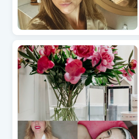
Fotsvamp
Fotvård
Fransar
Fransborttagning
Fransfärgning
Fransförlängning
Fransförlängning Megavolym
Fransförlängning Volym