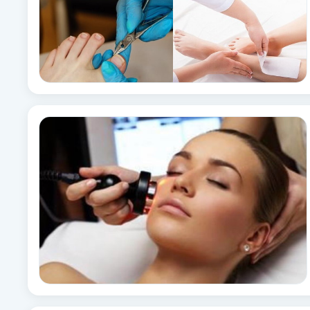
Cryoterapi
D
Damklippning
Dermapen
Diamantslipning
E
Enzympeeling
Extensions
Extensions borttagning