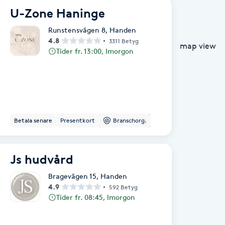
U-Zone Haninge
Runstensvägen 8
,
Handen
4.8
3311 Betyg
map view
Tider fr. 13:00, Imorgon
Betala senare
Presentkort
Branschorg.
Js hudvård
Bragevägen 15
,
Handen
4.9
592 Betyg
Tider fr. 08:45, Imorgon