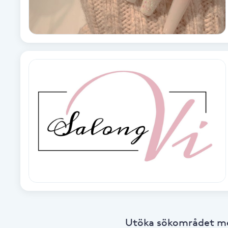
Babylights
Balayage
Bambumassage
Barber
Barnklippning
BIAB
Blowout
Utöka sökområdet med
Bottenfärg