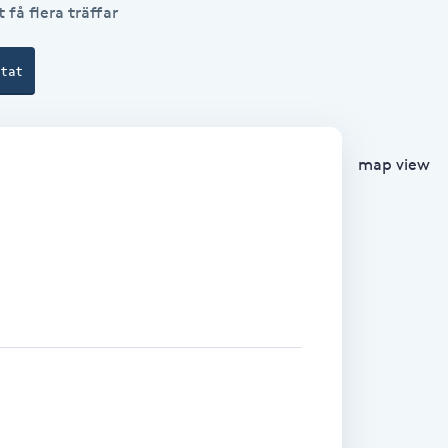
 få flera träffar
ltat
map view