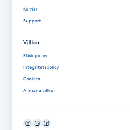
Eyeliner-tatuering
Karriär
F
Support
Face framing
Faceliftmassage
Villkor
Etisk policy
Fet hårbotten
Integritetspolicy
Fettreducering
Cookies
Fibromassage
Allmäna villkor
Fillers
Fotmassage