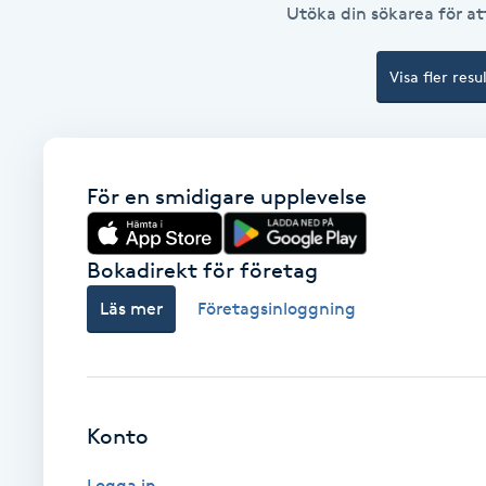
Utöka din sökarea för att
Brynformning
Visa fler resu
Brynfärgning
Brynplockning
För en smidigare upplevelse
Bröllopsuppsättning
C
Bokadirekt för företag
Läs mer
Företagsinloggning
Celluliter
Coachning
Konto
Color correction
Logga in