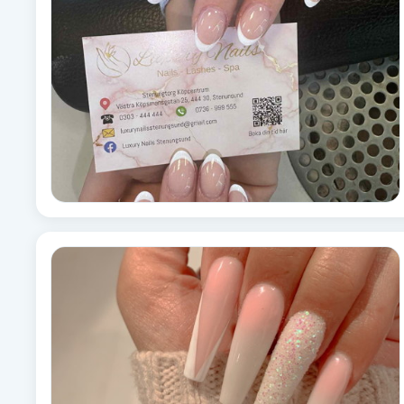
Alternativmedicin
Andningsmassage
Ansiktslyft utan kirurgi
Aromamassage
Ashtanga Yoga
Ayurveda
Ayurvedisk Massage
Ansiktsbehandling djuprengörande
B