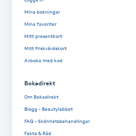
Cryoterapi
Mina bokningar
D
Mina favoriter
Damklippning
Mitt presentkort
Dermapen
Mitt friskvårdskort
Avboka med kod
Diamantslipning
E
Bokadirekt
Enzympeeling
Om Bokadirekt
Extensions
Blogg - Beautylabbet
Extensions borttagning
FAQ - Skönhetsbehandlingar
Fakta & Råd