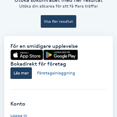
Ansiktsbehandling djuprengörande
Utöka din sökarea för att få flera träffar
B
Visa fler resultat
Babylights
Balayage
För en smidigare upplevelse
Bambumassage
Bokadirekt för företag
Barber
Läs mer
Företagsinloggning
Barnklippning
BIAB
Konto
Blowout
Logga in