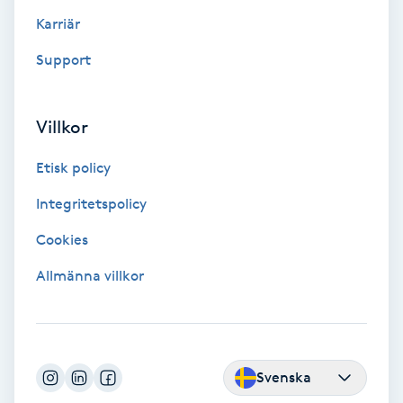
Color correction
Karriär
Support
Cryoterapi
D
Villkor
Damklippning
Etisk policy
Dermapen
Integritetspolicy
Diamantslipning
Cookies
E
Allmänna villkor
Enzympeeling
Extensions
Svenska