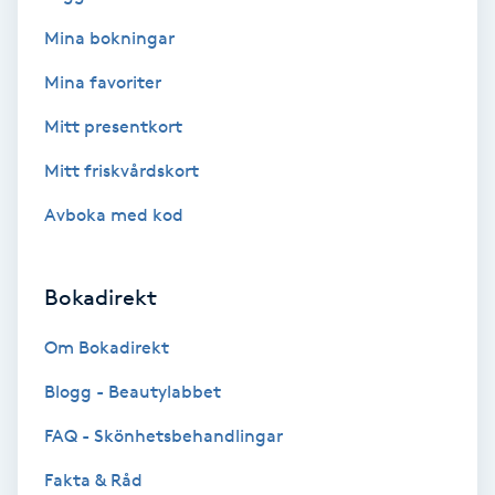
Mina bokningar
Bottenfärg
Mina favoriter
Brynformning
Mitt presentkort
Mitt friskvårdskort
Brynfärgning
Avboka med kod
Brynplockning
Bokadirekt
Bröllopsuppsättning
C
Om Bokadirekt
Celluliter
Blogg - Beautylabbet
FAQ - Skönhetsbehandlingar
Coachning
Fakta & Råd