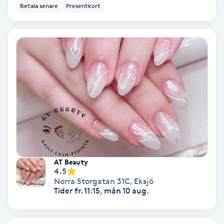
Betala senare
Presentkort
Bottenfärg
Brynformning
Brynfärgning
Brynplockning
Bröllopsuppsättning
C
AT Beauty
4.5
Celluliter
Norra Storgatan 31C
,
Eksjö
Tider fr. 11:15, mån 10 aug.
Coachning