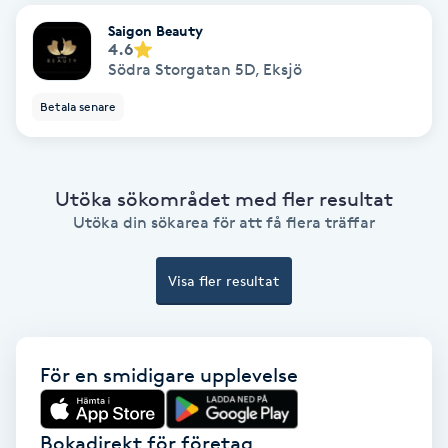
Fransförlängning Volym
Saigon Beauty
4.6
Södra Storgatan 5D
,
Eksjö
Fransk manikyr
Betala senare
Fransrengöring
Frekvensterapi
Utöka sökområdet med fler resultat
Utöka din sökarea för att få flera träffar
Friskvård
Visa fler resultat
Friskvårdsmassage
Frisör
För en smidigare upplevelse
Funktionsanalys
Bokadirekt för företag