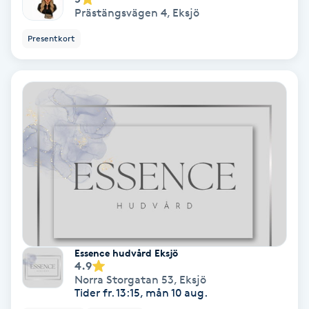
Prästängsvägen 4
,
Eksjö
Ansiktsbehandling djuprengörande
B
Presentkort
Babylights
Balayage
Bambumassage
Barber
Barnklippning
Essence hudvård Eksjö
BIAB
4.9
Norra Storgatan 53
,
Eksjö
Tider fr. 13:15, mån 10 aug.
Blowout