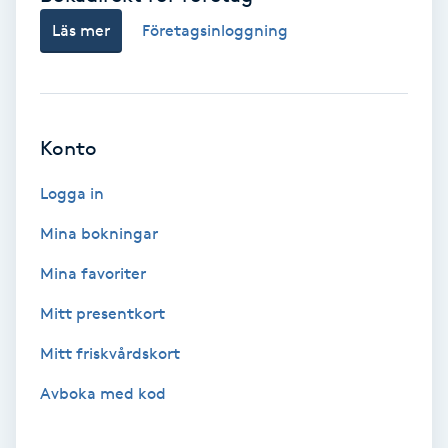
Färgning
Läs mer
Företagsinloggning
Föning
G
Konto
Gel naglar
Logga in
Gelenaglar
Mina bokningar
Mina favoriter
Gellack
Mitt presentkort
Gellack med förstärkning
Mitt friskvårdskort
Gravidmassage
Avboka med kod
Gravidyoga