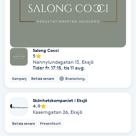
Fotmassage
Fotsvamp
Fotvård
Salong Cocci
5
Fransar
Nannylundsgatan 13
,
Eksjö
Tider fr. 17:15, tis 11 aug.
Fransborttagning
Kampanj
Betala senare
Branschorg.
Fransfärgning
Skönhetskompaniet i Eksjö
4.9
Fransförlängning
Kaserngatan 26
,
Eksjö
Betala senare
Presentkort
Fransförlängning Megavolym