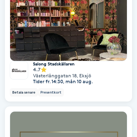
Extensions borttagning
Eyeliner-tatuering
F
Face framing
Faceliftmassage
Salong Stadskällaren
4.7
Västerlånggatan 18
,
Eksjö
Fet hårbotten
Tider fr. 14:30, mån 10 aug.
Betala senare
Presentkort
Fettreducering
Fibromassage
Fillers