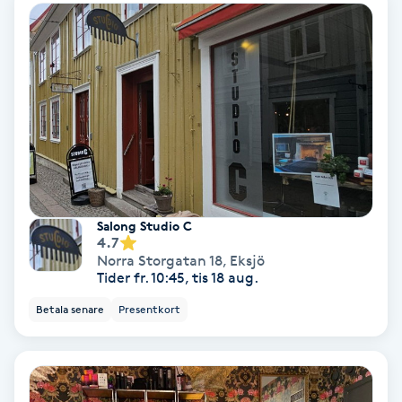
Color correction
Cryoterapi
D
Damklippning
Dermapen
Salong Studio C
Diamantslipning
4.7
Norra Storgatan 18
,
Eksjö
E
Tider fr. 10:45, tis 18 aug.
Enzympeeling
Betala senare
Presentkort
Extensions