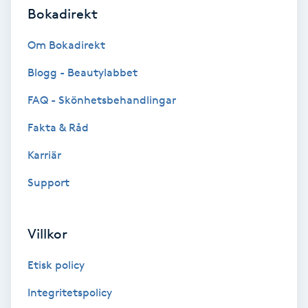
Bokadirekt
Gruppträning
Om Bokadirekt
Blogg - Beautylabbet
Gua Sha-massage
H
FAQ - Skönhetsbehandlingar
Fakta & Råd
Hatha Yoga
Karriär
Headspa
Support
Healing
Villkor
Herrklippning
Etisk policy
HIFU
Integritetspolicy