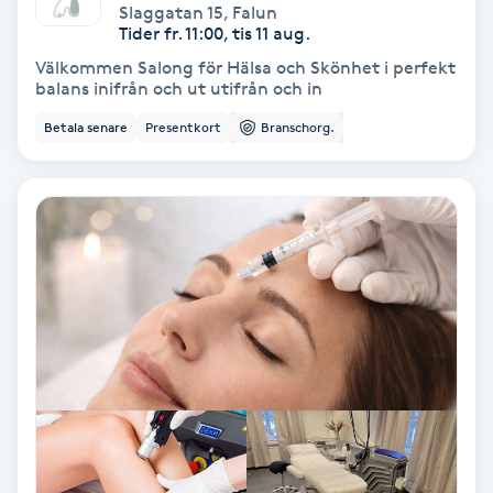
Slaggatan 15
,
Falun
Fotmassage
Tider fr. 11:00, tis 11 aug.
Välkommen Salong för Hälsa och Skönhet i perfekt
balans inifrån och ut utifrån och in
Fotsvamp
Betala senare
Presentkort
Branschorg.
Fotvård
Fransar
Fransborttagning
Fransfärgning
Fransförlängning
Fransförlängning Megavolym