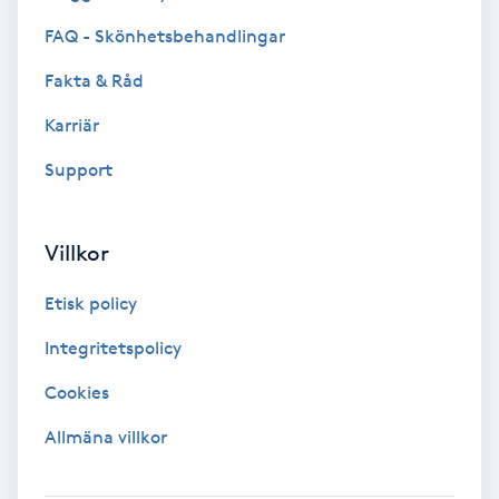
FAQ - Skönhetsbehandlingar
Keratinbehandling
Fakta & Råd
Kinesiologi
Karriär
Kinesisk medicin
Support
Kiropraktik
Villkor
Klangmassage
Etisk policy
Integritetspolicy
Klippning
Cookies
Klippning & Slingor
Allmäna villkor
Klippning ungdom