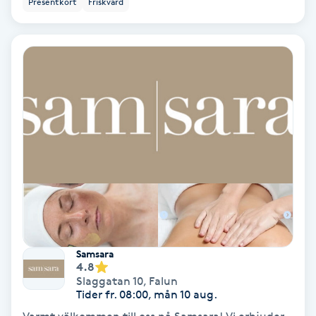
Presentkort
Friskvård
Ansiktsbehandling djuprengörande
B
Babylights
Balayage
Bambumassage
Barber
Barnklippning
Samsara
4.8
BIAB
Slaggatan 10
,
Falun
Tider fr. 08:00, mån 10 aug.
Blowout