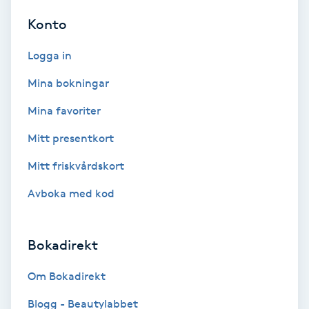
Konto
IPL
Logga in
IPL hårborttagning
Mina bokningar
IR-massage
Mina favoriter
J
Mitt presentkort
Japansk massage
Mitt friskvårdskort
K
Avboka med kod
K18
Bokadirekt
Katun fransar
Om Bokadirekt
Kemisk peeling
Blogg - Beautylabbet