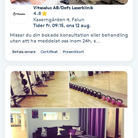
Vitasalus AB/Dofs Laserklinik
Fransförlängning Volym
4.8
Kaserngården 4
,
Falun
Tider fr. 09:15, ons 12 aug.
Fransk manikyr
Missar du din bokade konsultation eller behandling
utan att ha meddelat oss inom 24h, s...
Fransrengöring
Betala senare
Certifikat
Presentkort
Frekvensterapi
Friskvård
Friskvårdsmassage
Frisör
Funktionsanalys