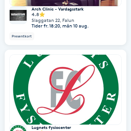
Färgning
Arch Clinic - Vardagsstark
4.8
Slaggatan 22
,
Falun
Föning
Tider fr. 18:20, mån 10 aug.
G
Presentkort
Gel naglar
Gelenaglar
Gellack
Gellack med förstärkning
Gravidmassage
Lugnets fysiocenter
Gravidyoga