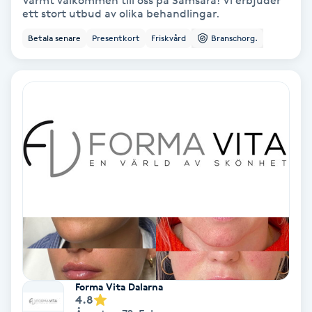
Varmt välkommen till oss på Samsara! Vi erbjuder
ett stort utbud av olika behandlingar.
Bottenfärg
Betala senare
Presentkort
Friskvård
Branschorg.
Brynformning
Brynfärgning
Brynplockning
Bröllopsuppsättning
C
Celluliter
Coachning
Forma Vita Dalarna
4.8