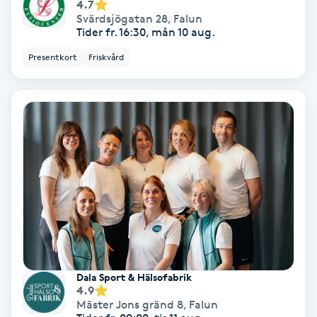
4.7
Svärdsjögatan 28
,
Falun
Tider fr. 16:30, mån 10 aug.
Gruppträning
Presentkort
Friskvård
Gua Sha-massage
H
Hatha Yoga
Headspa
Healing
Herrklippning
Dala Sport & Hälsofabrik
4.9
HIFU
Mäster Jons gränd 8
,
Falun