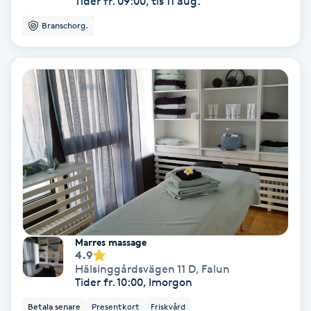
Tider fr. 09:00, tis 11 aug.
Hollywood Peel
Branschorg.
Hot Stone Massage
Hot yoga
Hudföryngring
Huduppstramning
Hudvård
Marres massage
Hyaluronsyra
4.9
Hälsinggårdsvägen 11 D
,
Falun
Tider fr. 10:00, Imorgon
Hyperhidros
Betala senare
Presentkort
Friskvård