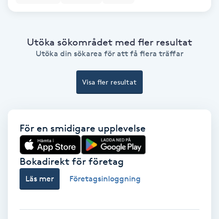
Hypnos
Hårborttagning
Utöka sökområdet med fler resultat
Utöka din sökarea för att få flera träffar
Hårbottenbehandling
Visa fler resultat
Hårförlängning
Hårvård
För en smidigare upplevelse
Hälsa
Bokadirekt för företag
Hälsprickor
Läs mer
Företagsinloggning
I
Idrottsmassage