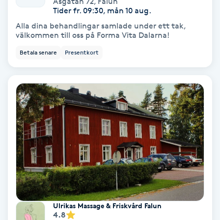
Åsgatan 72
,
Falun
Color correction
Tider fr. 09:30, mån 10 aug.
Alla dina behandlingar samlade under ett tak,
Cryoterapi
välkommen till oss på Forma Vita Dalarna!
D
Betala senare
Presentkort
Damklippning
Dermapen
Diamantslipning
E
Enzympeeling
Extensions
Ulrikas Massage & Friskvård Falun
4.8