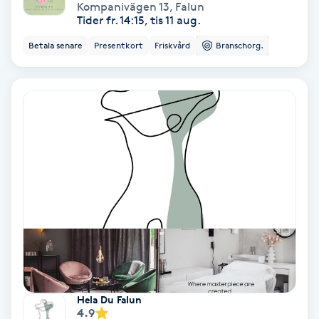
Extensions borttagning
Kompanivägen 13
,
Falun
Tider fr. 14:15, tis 11 aug.
Eyeliner-tatuering
Betala senare
Presentkort
Friskvård
Branschorg.
F
Face framing
Faceliftmassage
Fet hårbotten
Fettreducering
Fibromassage
Fillers
Hela Du Falun
4.9