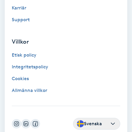
Color correction
Karriär
Support
Cryoterapi
D
Villkor
Damklippning
Etisk policy
Dermapen
Integritetspolicy
Diamantslipning
Cookies
E
Allmänna villkor
Enzympeeling
Extensions
Svenska