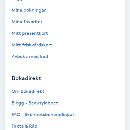
Mina bokningar
Bottenfärg
Mina favoriter
Brynformning
Mitt presentkort
Mitt friskvårdskort
Brynfärgning
Avboka med kod
Brynplockning
Bokadirekt
Bröllopsuppsättning
C
Om Bokadirekt
Celluliter
Blogg - Beautylabbet
FAQ - Skönhetsbehandlingar
Coachning
Fakta & Råd