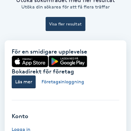
Ansiktsbehandling djuprengörande
Utöka din sökarea för att få flera träffar
B
Visa fler resultat
Babylights
Balayage
För en smidigare upplevelse
Bambumassage
Bokadirekt för företag
Barber
Läs mer
Företagsinloggning
Barnklippning
BIAB
Konto
Blowout
Logga in