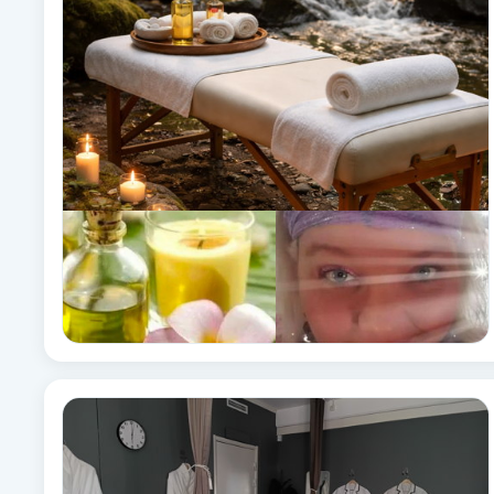
Babylights
Balayage
Bambumassage
Barber
Barnklippning
BIAB
Blowout
Bottenfärg