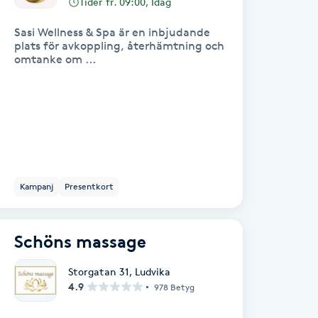
Tider fr. 09:00, Idag
Sasi Wellness & Spa är en inbjudande
plats för avkoppling, återhämtning och
omtanke om ...
Kampanj
Presentkort
Schöns massage
Storgatan 31
,
Ludvika
4.9
978 Betyg