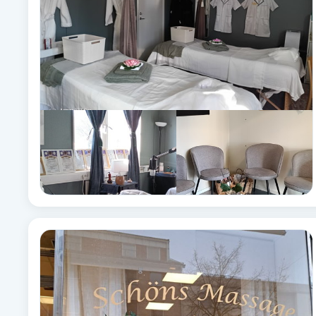
Brynformning
Brynfärgning
Brynplockning
Bröllopsuppsättning
C
Celluliter
Coachning
Color correction