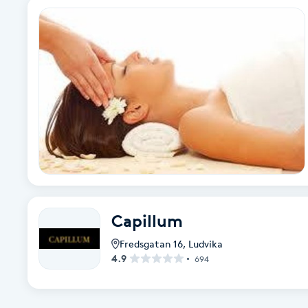
Eyeliner-tatuering
F
Face framing
Faceliftmassage
Fet hårbotten
Fettreducering
Fibromassage
Capillum
Fredsgatan 16
,
Ludvika
Fillers
4.9
694
Fotmassage