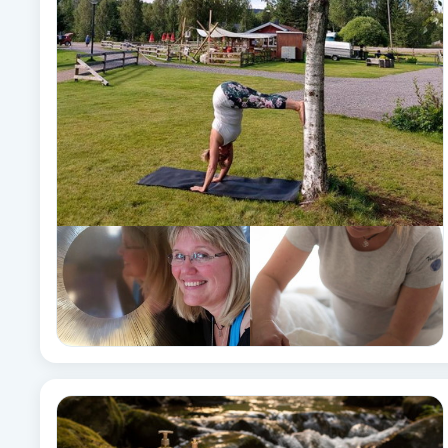
Alternativmedicin
Andningsmassage
Ansiktslyft utan kirurgi
Aromamassage
Ashtanga Yoga
Ayurveda
Ayurvedisk Massage
Ansiktsbehandling djuprengörande
B