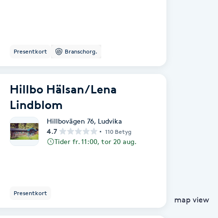
Presentkort
Branschorg.
Hillbo Hälsan/Lena
Lindblom
Hillbovägen 76
,
Ludvika
4.7
110 Betyg
Tider fr. 11:00, tor 20 aug.
Presentkort
map view