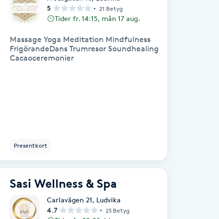
5
21 Betyg
Tider fr. 14:15, mån 17 aug.
Massage Yoga Meditation Mindfulness
FrigörandeDans Trumresor Soundhealing
Cacaoceremonier
Presentkort
Sasi Wellness & Spa
Carlavägen 21
,
Ludvika
4.7
23 Betyg