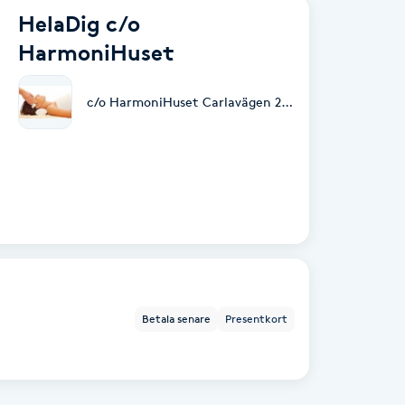
HelaDig c/o
HarmoniHuset
c/o HarmoniHuset Carlavägen 21
,
Ludvika
Betala senare
Presentkort