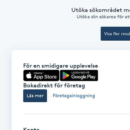
Fotsvamp
Utöka sökområdet med
Utöka din sökarea för att
Fotvård
Visa fler resu
Fransar
Fransborttagning
För en smidigare upplevelse
Fransfärgning
Bokadirekt för företag
Fransförlängning
Läs mer
Företagsinloggning
Fransförlängning Megavolym
Fransförlängning Volym
Konto