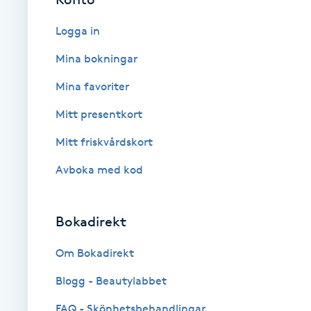
Fransk manikyr
Logga in
Fransrengöring
Mina bokningar
Mina favoriter
Frekvensterapi
Mitt presentkort
Friskvård
Mitt friskvårdskort
Avboka med kod
Friskvårdsmassage
Frisör
Bokadirekt
Funktionsanalys
Om Bokadirekt
Blogg - Beautylabbet
Färgning
FAQ - Skönhetsbehandlingar