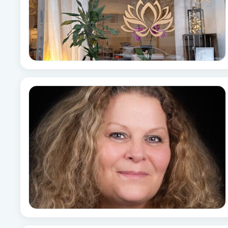
Cryoterapi
D
Damklippning
Dermapen
Diamantslipning
E
Enzympeeling
Extensions
Extensions borttagning