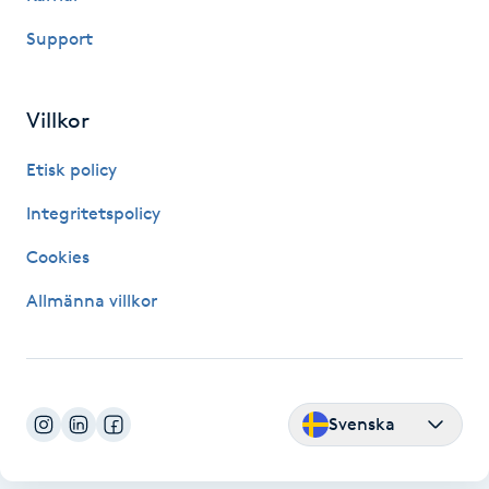
M
Support
Makeup
Villkor
Manikyr & Pedikyr
Etisk policy
Massage
Integritetspolicy
Cookies
Medial vägledning
Allmänna villkor
Medicinsk massage
Meditation
Svenska
Medium