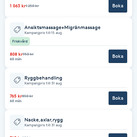
Boka
1 063 kr
1 250 kr
Brynformning
Ansiktsmassage+Migränmassage
Brynfärgning
Kampanjpris till 15 aug
Friskvård
Brynplockning
808 kr
950 kr
Boka
60 min
Bröllopsuppsättning
C
Ryggbehandling
Kampanjpris till 31 aug
Celluliter
765 kr
850 kr
Boka
60 min
Coachning
Nacke,axlar,rygg
Color correction
Kampanjpris till 31 aug