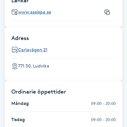
Länkar
Hårborttagning
www.sasispa.se
Hårbottenbehandling
Hårförlängning
Adress
Carlavägen 21
Hårvård
771 30, Ludvika
Hälsa
Hälsprickor
Ordinarie öppettider
I
Måndag
09:00 - 20:00
Idrottsmassage
Tisdag
09:00 - 20:00
IPL