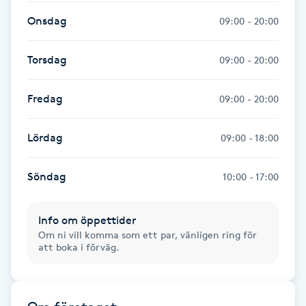
Onsdag
09:00 - 20:00
IPL hårborttagning
Torsdag
09:00 - 20:00
IR-massage
J
Fredag
09:00 - 20:00
Japansk massage
Lördag
09:00 - 18:00
K
K18
Söndag
10:00 - 17:00
Katun fransar
Info om öppettider
Om ni vill komma som ett par, vänligen ring för
att boka i förväg.
Kemisk peeling
Keratinbehandling