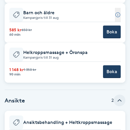
F
Barn och äldre
Kampanjpris till 31 aug
Face framing
585 kr
650 kr
Boka
60 min
Faceliftmassage
Helkroppsmassage + Öronspa
Fet hårbotten
Kampanjpris till 31 aug
1 148 kr
1 350 kr
Fettreducering
Boka
90 min
Fibromassage
Ansikte
2
Fillers
Fotmassage
Ansiktsbehandling + Heltkroppsmassage