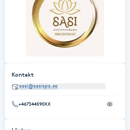
Hot Stone Massage
Hot yoga
Hudföryngring
Huduppstramning
Hudvård
Kontakt
Hyaluronsyra
Hyperhidros
+467344590XX
Hypnos