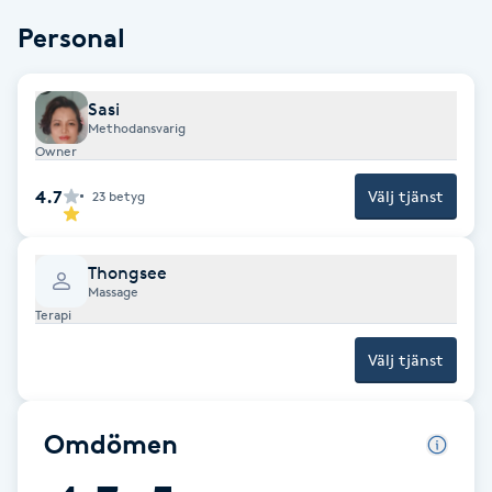
Fransk manikyr
Personal
Fransrengöring
Sasi
Methodansvarig
Frekvensterapi
Owner
4.7
Välj tjänst
23
betyg
Friskvård
Friskvårdsmassage
Thongsee
Massage
Terapi
Frisör
Välj tjänst
Funktionsanalys
Omdömen
Färgning