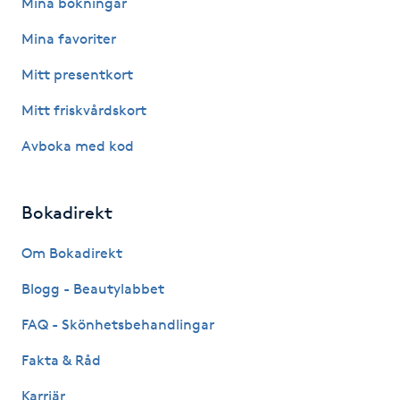
Mina bokningar
Mina favoriter
LED-ljusterapi
Mitt presentkort
Liktornar
Mitt friskvårdskort
Avboka med kod
LPG
LPG-behandling
Bokadirekt
LPG-massage
Om Bokadirekt
Blogg - Beautylabbet
Luggklippning
FAQ - Skönhetsbehandlingar
Lymfmassage
Fakta & Råd
Karriär
Läpptatuering