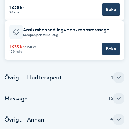
Fotsvamp
1 650 kr
Boka
90 min
Fotvård
Ansiktsbehandling+Heltkroppsmassage
Kampanjpris till 31 aug
Fransar
1 935 kr
2 150 kr
Boka
120 min
Fransborttagning
Fransfärgning
Övrigt - Hudterapeut
1
Fransförlängning
Massage
16
Fransförlängning Megavolym
Fransförlängning Volym
Övrigt - Annan
4