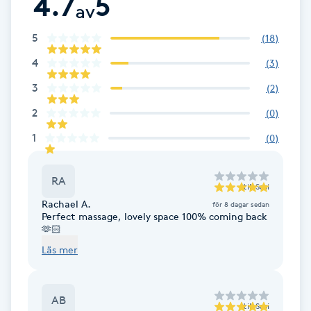
4.7
5
av
Föning
G
5
(
18
)
4
(
3
)
Gel naglar
3
(
2
)
Gelenaglar
2
(
0
)
1
(
0
)
Gellack
RA
Gellack med förstärkning
till
Sasi
Rachael A.
för 8 dagar sedan
Perfect massage, lovely space 100% coming back
Gravidmassage
🫶🏻
Läs mer
Gravidyoga
AB
Gruppträning
till
Sasi