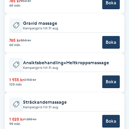
765 kr
Cryoterapi
850 kr
Boka
60 min
D
Gravid massage
Damklippning
Kampanjpris till 31 aug
Dermapen
765 kr
850 kr
Boka
60 min
Diamantslipning
Ansiktsbehandling+Heltkroppsmassage
E
Kampanjpris till 31 aug
Enzympeeling
1 935 kr
2 150 kr
Boka
120 min
Extensions
Sträckandemassage
Kampanjpris till 31 aug
Extensions borttagning
1 020 kr
1 200 kr
Boka
90 min
Eyeliner-tatuering