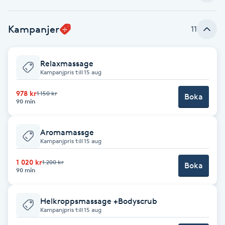
Babylights
Kampanjer
11
Balayage
Relaxmassage
Kampanjpris till 15 aug
Bambumassage
978 kr
1 150 kr
Boka
90 min
Barber
Barnklippning
Aromamassge
Kampanjpris till 15 aug
BIAB
1 020 kr
1 200 kr
Boka
90 min
Blowout
Helkroppsmassage +Bodyscrub
Kampanjpris till 15 aug
Bottenfärg