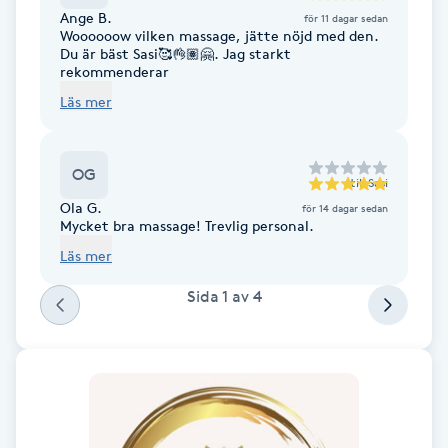
Ange B.
för 11 dagar sedan
Woooooow vilken massage, jätte nöjd med den.
Gua Sha-massage
Du är bäst Sasi🥰👌🏽🤗. Jag starkt
rekommenderar
H
Läs mer
Hatha Yoga
OG
Headspa
till
Sasi
Ola G.
för 14 dagar sedan
Mycket bra massage! Trevlig personal.
Healing
Läs mer
Herrklippning
Sida
1
av
4
HIFU
Hollywood Peel