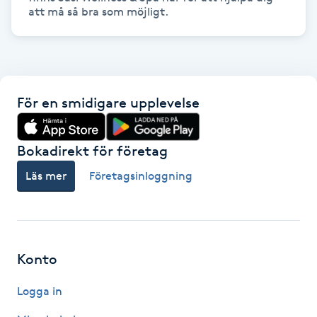
att må så bra som möjligt.
Kosmetisk tatuering
Kostrådgivning
Kroppsinpackning
För en smidigare upplevelse
Kroppspeeling
Bokadirekt för företag
Läs mer
Företagsinloggning
Käkledsbehandling
Kärlbehandling
L
Konto
Laserbehandling
Logga in
Lashlift Keratin