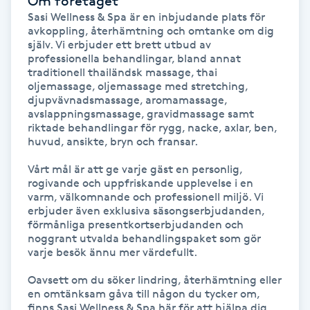
Om företaget
Sasi Wellness & Spa är en inbjudande plats för 
Kinesiologi
avkoppling, återhämtning och omtanke om dig 
själv. Vi erbjuder ett brett utbud av 
Kinesisk medicin
professionella behandlingar, bland annat 
traditionell thailändsk massage, thai 
oljemassage, oljemassage med stretching, 
Kiropraktik
djupvävnadsmassage, aromamassage, 
avslappningsmassage, gravidmassage samt 
riktade behandlingar för rygg, nacke, axlar, ben, 
Klangmassage
huvud, ansikte, bryn och fransar.

Vårt mål är att ge varje gäst en personlig, 
Klippning
rogivande och uppfriskande upplevelse i en 
varm, välkomnande och professionell miljö. Vi 
erbjuder även exklusiva säsongserbjudanden, 
Klippning & Slingor
förmånliga presentkortserbjudanden och 
noggrant utvalda behandlingspaket som gör 
Klippning ungdom
varje besök ännu mer värdefullt.

Oavsett om du söker lindring, återhämtning eller 
Koppningsmassage
en omtänksam gåva till någon du tycker om, 
finns Sasi Wellness & Spa här för att hjälpa dig 