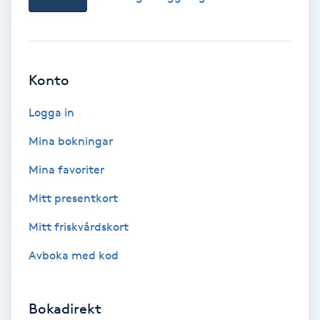
Ansiktsbehandling djuprengörande
B
Babylights
Konto
Balayage
Logga in
Mina bokningar
Bambumassage
Mina favoriter
Barber
Mitt presentkort
Mitt friskvårdskort
Barnklippning
Avboka med kod
BIAB
Bokadirekt
Blowout