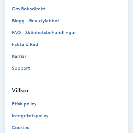
Om Bokadirekt
Bottenfärg
Blogg - Beautylabbet
Brynformning
FAQ - Skönhetsbehandlingar
Fakta & Råd
Brynfärgning
Karriär
Brynplockning
Support
Bröllopsuppsättning
C
Villkor
Celluliter
Etisk policy
Integritetspolicy
Coachning
Cookies