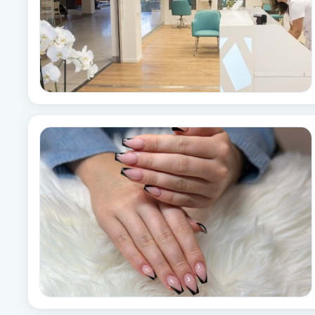
Eyeliner-tatuering
F
Face framing
Faceliftmassage
Fet hårbotten
Fettreducering
Fibromassage
Fillers
Fotmassage