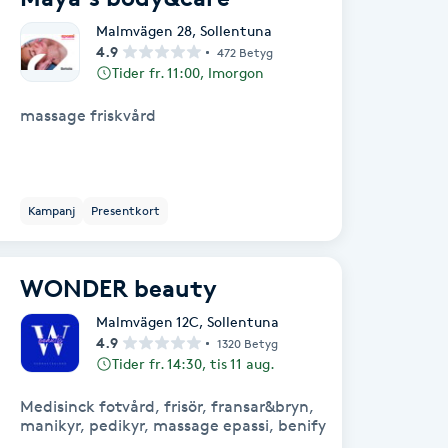
Malmvägen 28
,
Sollentuna
4.9
472 Betyg
Tider fr. 11:00, Imorgon
massage friskvård
Kampanj
Presentkort
WONDER beauty
Malmvägen 12C
,
Sollentuna
4.9
1320 Betyg
Tider fr. 14:30, tis 11 aug.
Medisinck fotvård, frisör, fransar&bryn,
manikyr, pedikyr, massage epassi, benify