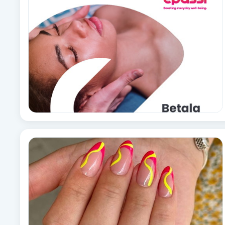
Alternativmedicin
Andningsmassage
Ansiktslyft utan kirurgi
Aromamassage
Ashtanga Yoga
Ayurveda
Ayurvedisk Massage
Ansiktsbehandling djuprengörande
B