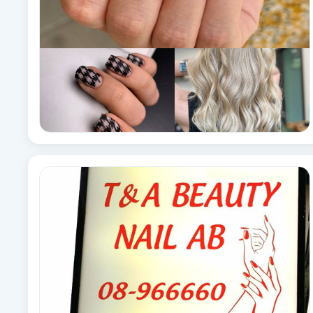
Babylights
Balayage
Bambumassage
Barber
Barnklippning
BIAB
Blowout
Bottenfärg