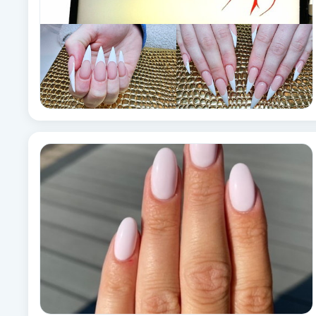
Brynformning
Brynfärgning
Brynplockning
Bröllopsuppsättning
C
Celluliter
Coachning
Color correction