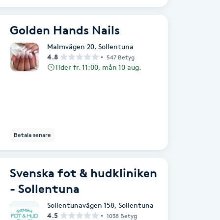
Golden Hands Nails
Malmvägen 20
,
Sollentuna
4.8
547 Betyg
Tider fr. 11:00, mån 10 aug.
Betala senare
Svenska fot & hudkliniken
- Sollentuna
Sollentunavägen 158
,
Sollentuna
4.5
1038 Betyg