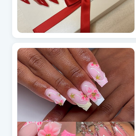
Fransk manikyr
Fransrengöring
Frekvensterapi
Friskvård
Friskvårdsmassage
Frisör
Funktionsanalys
Färgning