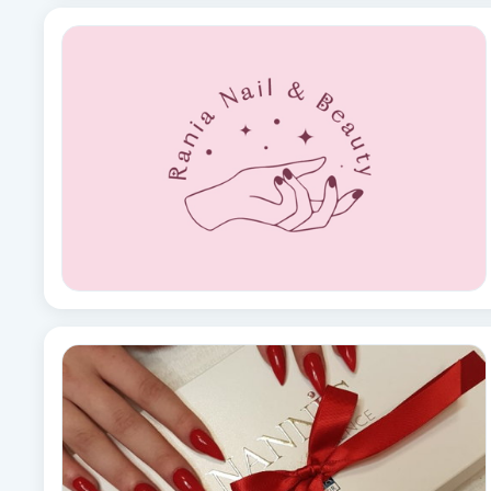
Fotsvamp
Fotvård
Fransar
Fransborttagning
Fransfärgning
Fransförlängning
Fransförlängning Megavolym
Fransförlängning Volym