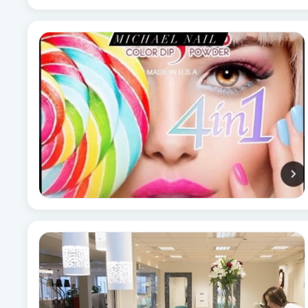
Cryoterapi
D
Damklippning
Dermapen
Diamantslipning
E
Enzympeeling
Extensions
Extensions borttagning