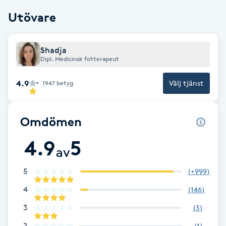
Cryoterapi
Utövare
D
Damklippning
Shadja
Dipl. Medicinsk fotterapeut
Dermapen
4.9
Välj tjänst
1947
betyg
Diamantslipning
E
Omdömen
Enzympeeling
4.9
5
av
Extensions
5
(
+999
)
4
(
146
)
Extensions borttagning
3
(
3
)
Eyeliner-tatuering
2
(
1
)