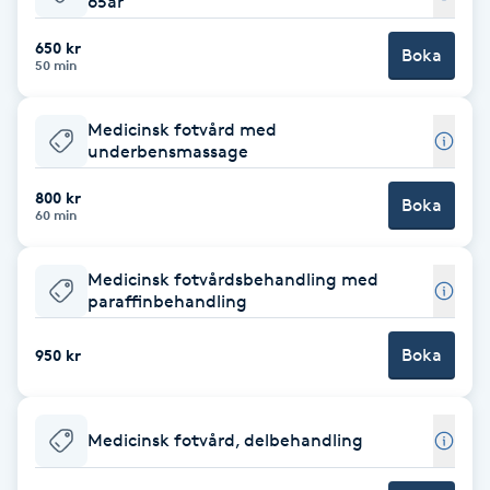
65år
Babylights
650 kr
Boka
50 min
Balayage
Medicinsk fotvård med
underbensmassage
Bambumassage
800 kr
Boka
60 min
Barber
Medicinsk fotvårdsbehandling med
Barnklippning
paraffinbehandling
BIAB
Boka
950 kr
Blowout
Medicinsk fotvård, delbehandling
Bottenfärg