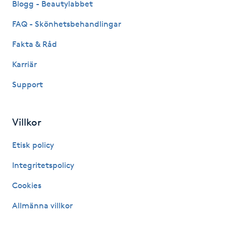
Blogg - Beautylabbet
Hårborttagning
FAQ - Skönhetsbehandlingar
Hårbottenbehandling
Fakta & Råd
Hårförlängning
Karriär
Support
Hårvård
Hälsa
Villkor
Etisk policy
Hälsprickor
I
Integritetspolicy
Cookies
Idrottsmassage
Allmänna villkor
IPL