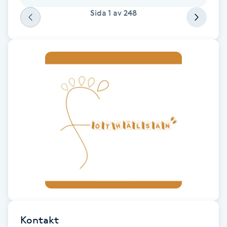
Fotsvamp
Sida
1
av
248
Fotvård
Fransar
Fransborttagning
Fransfärgning
Fransförlängning
Fransförlängning Megavolym
Fransförlängning Volym
Kontakt