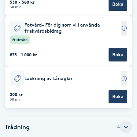
530 - 580 kr
Boka
30 min
Brynformning
Fotvård- För dig som vill använda
Brynfärgning
friskvårdsbidrag
Friskvård
Brynplockning
Boka
875 - 1 000 kr
Bröllopsuppsättning
C
Lackning av tånaglar
Celluliter
200 kr
Boka
30 min
Coachning
Color correction
Trådning
4