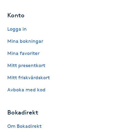
Hot Stone Massage
Konto
Hot yoga
Logga in
Hudföryngring
Mina bokningar
Mina favoriter
Huduppstramning
Mitt presentkort
Hudvård
Mitt friskvårdskort
Hyaluronsyra
Avboka med kod
Hyperhidros
Bokadirekt
Hypnos
Om Bokadirekt