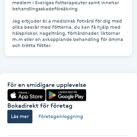
medlem i Sveriges fotterapeuter samt innehar 
behandlingsskadeförsäkring.

Gua Sha-massage
Jag erbjuder bl.a medicinsk fotvård för dig med 
H
olika besvär med fötterna, du kan få hjälp med 
hälsprickor, nageltrång, förhårdnader, liktornar 
Hatha Yoga
m.m eller en avkopplande behandling för ömma 
och trötta fötter.
Headspa
Healing
För en smidigare upplevelse
Herrklippning
Bokadirekt för företag
HIFU
Läs mer
Företagsinloggning
Hollywood Peel