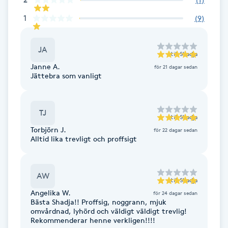
F
1
(
9
)
Face framing
JA
till
Shadja
Janne A.
Faceliftmassage
för 21 dagar sedan
Jättebra som vanligt
Fet hårbotten
TJ
till
Shadja
Fettreducering
Torbjörn J.
för 22 dagar sedan
Alltid lika trevligt och proffsigt
Fibromassage
AW
till
Shadja
Fillers
Angelika W.
för 24 dagar sedan
Bästa Shadja!! Proffsig, noggrann, mjuk
Fotmassage
omvårdnad, lyhörd och väldigt väldigt trevlig!
Rekommenderar henne verkligen!!!!