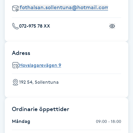
Fransk manikyr
Fransrengöring
072-975 78 XX
Frekvensterapi
Adress
Friskvård
Hovslagarevägen 9
Friskvårdsmassage
192 54, Sollentuna
Frisör
Funktionsanalys
Ordinarie öppettider
Måndag
09:00 - 18:00
Färgning