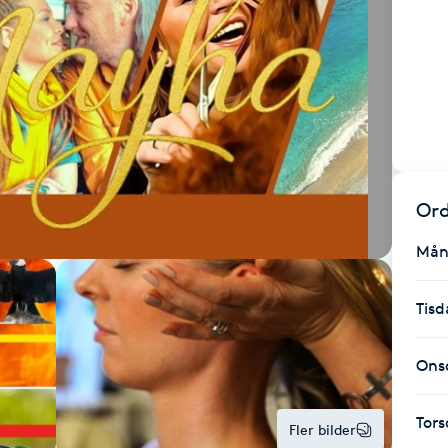
Ord
Mån
Tisd
Ons
Tor
Fler bilder