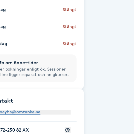
dag
Stängt
dag
Stängt
dag
Stängt
fo om öppettider
ler bokningar enligt ök. Sessioner
line ligger separat och helgkurser.
ntakt
072-250 82 XX