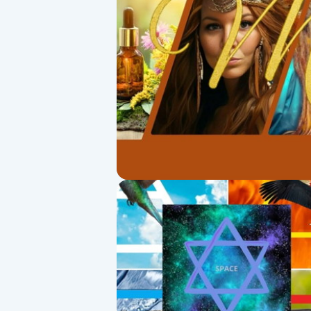
Alternativmedicin
Andningsmassage
Ansiktslyft utan kirurgi
Aromamassage
Ashtanga Yoga
Ayurveda
Ayurvedisk Massage
Ansiktsbehandling djuprengörande
B