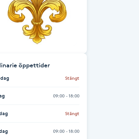
inarie öppettider
dag
Stängt
ag
09:00 - 18:00
dag
Stängt
sdag
09:00 - 18:00