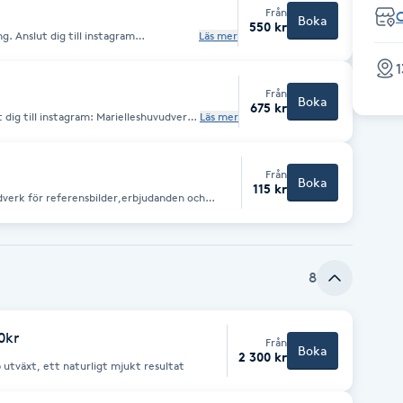
Från
Boka
550 kr
agram
Läs mer
,erbjudanden och nyheter
1
Från
Boka
675 kr
Läs mer
heter
Från
Boka
115 kr
udverk för referensbilder,erbjudanden och
8
0kr
Från
Boka
2 300 kr
p utväxt, ett naturligt mjukt resultat