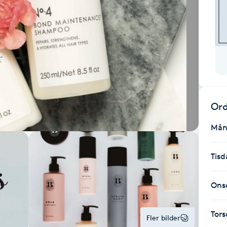
Ord
Mån
Tisd
Ons
Tor
Fler bilder