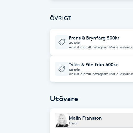
Fransk manikyr
ÖVRIGT
Fransrengöring
Frans & Brynfärg 500kr
Frekvensterapi
45 min
Anslut dig till instagram Marielleshuv
nyheter
Friskvård
Tvätt & Fön från 600kr
60 min
Anslut dig till instagram Marielleshuv
Friskvårdsmassage
nyheter
Frisör
Utövare
Funktionsanalys
Malin Fransson
Frisör
Färgning