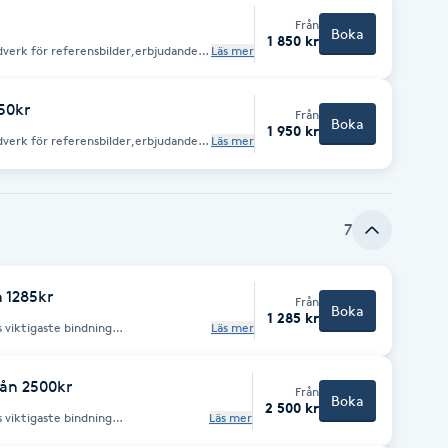
Från
Boka
1 850 kr
udverk för referensbilder,erbjudanden
Läs mer
950kr
Från
Boka
1 950 kr
udverk för referensbilder,erbjudanden
Läs mer
7
 1285kr
Från
Boka
1 285 kr
 viktigaste bindning
Läs mer
id blekning,färgning,permanent och
rån 2500kr
Från
Boka
2 500 kr
 viktigaste bindning
Läs mer
id blekning,färgning,permanent och