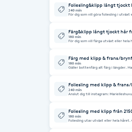
Cryoterapi
Foliesling&klipp långt tjockt
240 min
D
För dig som vill göra foliesling i utväxt
Damklippning
Färg&klipp långt tjockt hår 
180 min
För dig som vill färga utväxt eller hel
Dermapen
Färg med klipp & frans/brynf
Diamantslipning
180 min
Gäller bottenfärg alt färg i längder. Ha
E
hår välj gärna färg långt tjockt hår.
Enzympeeling
Foliesling med klipp & frans
240 min
Anslut dig till instagram: Marielleshuv
referensbilder,erbjudanden och nyhet
Extensions
Foliesling med klipp från 215
Extensions borttagning
180 min
Foliesling utav utväxt eller hela håret
eller tjockt hår, välj hellre foliesling l