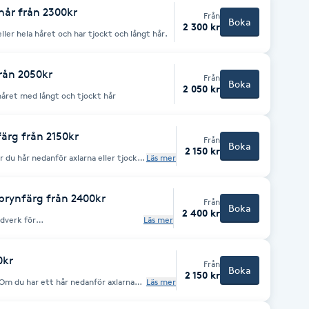
 hår från 2300kr
Från
Boka
2 300 kr
 eller hela håret och har tjockt och långt hår.
från 2050kr
Från
Boka
2 050 kr
a håret med långt och tjockt hår
ärg från 2150kr
Från
Boka
2 150 kr
r du hår nedanför axlarna eller tjockt
Läs mer
/brynfärg från 2400kr
Från
Boka
2 400 kr
udverk för
Läs mer
er
0kr
Från
Boka
2 150 kr
. Om du har ett hår nedanför axlarna
Läs mer
ångt tjockt hår.