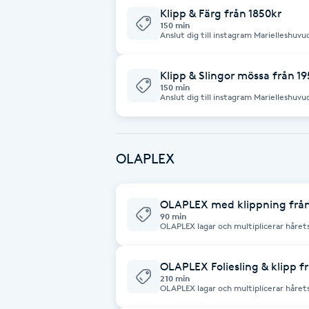
Eyeliner-tatuering
Klipp & Färg från 1850kr
F
150 min
Anslut dig till instagram Marielleshuv
och nyheter
Face framing
Klipp & Slingor mössa från 1
150 min
Faceliftmassage
Anslut dig till instagram Marielleshuv
och nyheter
Fet hårbotten
OLAPLEX
Fettreducering
OLAPLEX med klippning från
Fibromassage
90 min
OLAPLEX lagar och multiplicerar hårets
(Svavelbindningar) OLAPLEX används v
som fristående behandling.
Fillers
OLAPLEX Foliesling & klipp f
210 min
OLAPLEX lagar och multiplicerar hårets
Fotmassage
(Svavelbindningar) OLAPLEX används v
som fristående behandling.