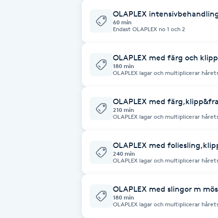
Fotsvamp
OLAPLEX intensivbehandling
60 min
Endast OLAPLEX no 1 och 2
Fotvård
OLAPLEX med färg och klipp 
180 min
Fransar
OLAPLEX lagar och multiplicerar hårets
(Svavelbindningar) OLAPLEX används v
som fristående behandling.
Fransborttagning
OLAPLEX med färg,klipp&fra
210 min
OLAPLEX lagar och multiplicerar hårets
Fransfärgning
(Svavelbindningar) OLAPLEX används v
som fristående behandling.
OLAPLEX med foliesling,klip
Fransförlängning
240 min
OLAPLEX lagar och multiplicerar hårets
(Svavelbindningar) OLAPLEX används v
som fristående behandling.
Fransförlängning Megavolym
OLAPLEX med slingor m mössa
180 min
Fransförlängning Volym
OLAPLEX lagar och multiplicerar hårets
(Svavelbindningar) OLAPLEX används v
som fristående behandling.