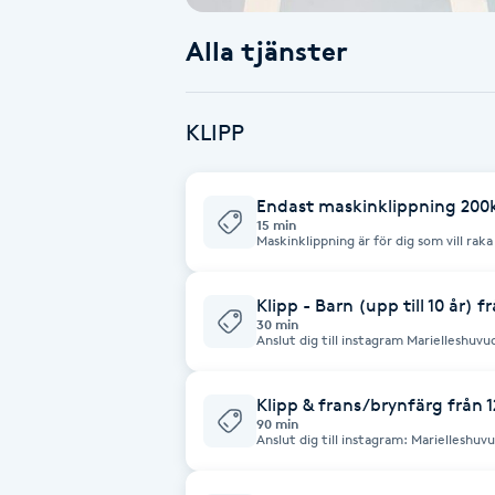
Alla tjänster
Babylights
Balayage
KLIPP
Bambumassage
Endast maskinklippning 200
15 min
Barber
Maskinklippning är för dig so
Barnklippning
Klipp - Barn (upp till 10 år) f
30 min
Anslut dig till instagram Marielleshuv
nyheter
BIAB
Klipp & frans/brynfärg från 
Blowout
90 min
Anslut dig till instagram: Marielleshu
och nyheter
Bottenfärg