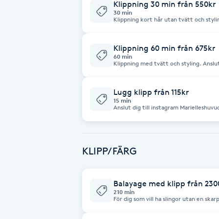
Klippning 30 min från 550kr
30 min
Klippning kort hår utan tvätt och styling. Anslut dig till inst
Brynformning
Marielleshuvudverk för referensbilder
Klippning 60 min från 675kr
Brynfärgning
60 min
Klippning med tvätt och styling. Anslut dig till instagram: Marielleshuvudverk
för referensbilder,erbjudanden och ny
Brynplockning
Lugg klipp från 115kr
15 min
Bröllopsuppsättning
Anslut dig till instagram Marielleshuv
nyheter
C
Celluliter
KLIPP/FÄRG
Coachning
Balayage med klipp från 230
210 min
Color correction
För dig som vill ha slingor utan en skar