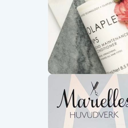
Alternativmedicin
Andningsmassage
Ansiktslyft utan kirurgi
Aromamassage
Ashtanga Yoga
Ayurveda
Ayurvedisk Massage
Ansiktsbehandling djuprengörande
B