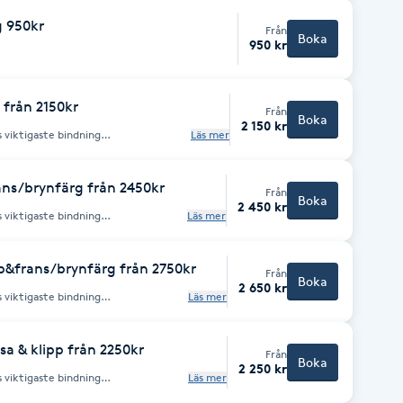
 950kr
Från
Boka
950 kr
från 2150kr
Från
Boka
2 150 kr
 viktigaste bindning
Läs mer
id blekning,färgning,permanent och
ns/brynfärg från 2450kr
Från
Boka
2 450 kr
 viktigaste bindning
Läs mer
id blekning,färgning,permanent och
p&frans/brynfärg från 2750kr
Från
Boka
2 650 kr
 viktigaste bindning
Läs mer
id blekning,färgning,permanent och
 & klipp från 2250kr
Från
Boka
2 250 kr
 viktigaste bindning
Läs mer
id blekning,färgning,permanent och