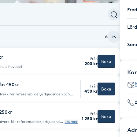
Fre
Lör
6
Sön
kr
Från
Boka
200 kr
m vill raka hela huvudet
Ko
rån 450kr
Från
Boka
450 kr
udverk för referensbilder,erbjudanden och
1250kr
Från
Boka
1 250 kr
vudverk för referensbilder,erbjudanden
Läs mer
Adr