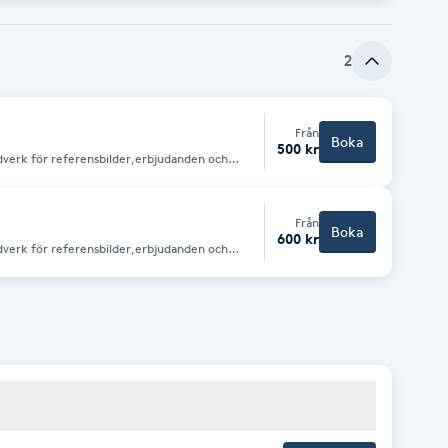
2
Från
Boka
500 kr
udverk för referensbilder,erbjudanden och
Från
Boka
600 kr
udverk för referensbilder,erbjudanden och