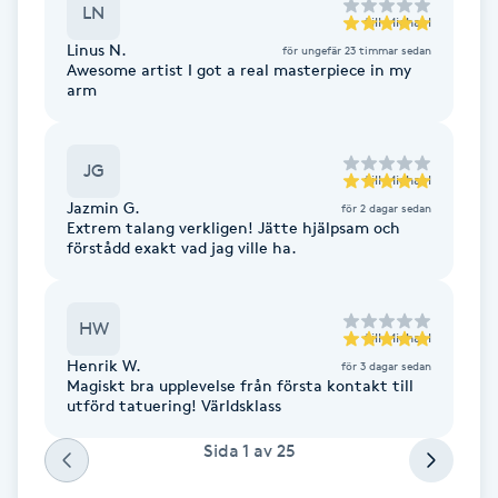
LN
till
Michael
F
Linus N.
för ungefär 23 timmar sedan
Awesome artist I got a real masterpiece in my
Face framing
arm
Faceliftmassage
JG
till
Michael
Jazmin G.
Fet hårbotten
för 2 dagar sedan
Extrem talang verkligen! Jätte hjälpsam och
förstådd exakt vad jag ville ha.
Fettreducering
HW
Fibromassage
till
Michael
Henrik W.
för 3 dagar sedan
Magiskt bra upplevelse från första kontakt till
Fillers
utförd tatuering! Världsklass
Sida
1
av
25
Fotmassage