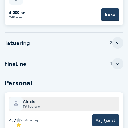
Babylights
6 000 kr
Boka
240 min
Balayage
Tatuering
Bambumassage
2
Barber
FineLine
1
Barnklippning
Personal
BIAB
Alexis
Blowout
Tattuerare
4.7
Välj tjänst
38
betyg
Bottenfärg