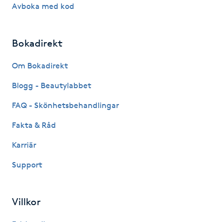
Hårborttagning
Avboka med kod
Hårbottenbehandling
Bokadirekt
Hårförlängning
Om Bokadirekt
Blogg - Beautylabbet
Hårvård
FAQ - Skönhetsbehandlingar
Hälsa
Fakta & Råd
Hälsprickor
Karriär
I
Support
Idrottsmassage
Villkor
IPL