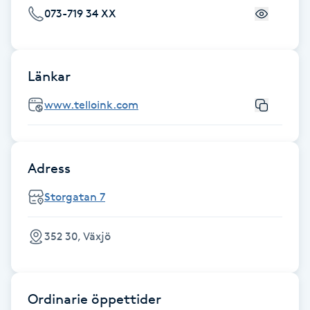
073-719 34 XX
Fransk manikyr
Fransrengöring
Länkar
Frekvensterapi
www.telloink.com
Friskvård
Adress
Friskvårdsmassage
Storgatan 7
Frisör
352 30, Växjö
Funktionsanalys
Färgning
Ordinarie öppettider