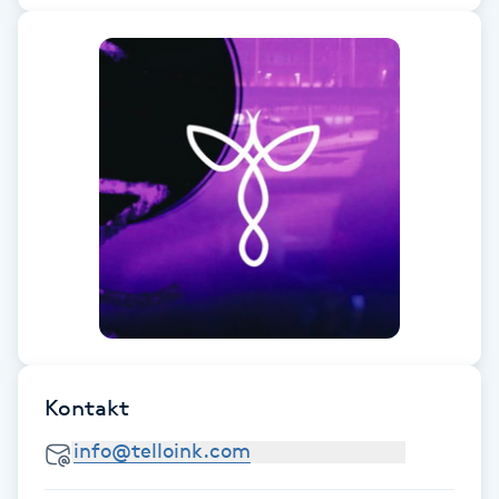
Fotsvamp
Fotvård
Fransar
Fransborttagning
Fransfärgning
Fransförlängning
Fransförlängning Megavolym
Kontakt
Fransförlängning Volym