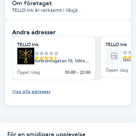
Om företaget
TELLO Ink är verksamt i Växjö .
Gua Sha-massage
H
Andra adresser
Hatha Yoga
TELLO Ink
TELLO Ink
Headspa
Tellus
Surbrunnsgatan 10, Göteborg
Öppet idag
Healing
Öppet idag
10:00 - 22:00
Herrklippning
Visa alla adresser
HIFU
Hollywood Peel
För en smidigare upplevelse