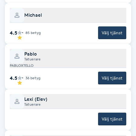
Brynformning
Michael
Brynfärgning
4.5
Välj tjänst
85
betyg
Brynplockning
Pablo
Tatuerare
Bröllopsuppsättning
PABLOXTELLO
C
4.5
Välj tjänst
36
betyg
Celluliter
Lexi (Elev)
Coachning
Tatuerare
Välj tjänst
Color correction