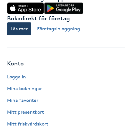
Hot Stone Massage
Bokadirekt för företag
Hot yoga
Läs mer
Företagsinloggning
Hudföryngring
Huduppstramning
Konto
Hudvård
Logga in
Hyaluronsyra
Mina bokningar
Mina favoriter
Hyperhidros
Mitt presentkort
Hypnos
Mitt friskvårdskort