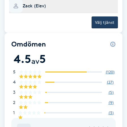
Cryoterapi
Zack (Elev)
D
Välj tjänst
Damklippning
Dermapen
Omdömen
4.5
5
Diamantslipning
av
E
5
(
120
)
Enzympeeling
4
(
27
)
3
(
5
)
Extensions
2
(
9
)
Extensions borttagning
1
(
3
)
Eyeliner-tatuering