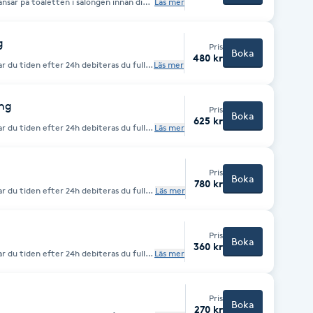
ransar på toaletten i salongen innan din
Läs mer
iteras du full avgift mot vad din
vbokning eller uteblivet besök
nad.
g
Pris
Boka
480 kr
r du tiden efter 24h debiteras du full
Läs mer
 oavsett orsak. 🫶🏽 En liten
ppat mycket fransar, utan mer behöver
 efter 1 - till max 2 veckor. ( kan ej
OBS ! Glöm
ing
Pris
ehandlingen börjar, skumrengörning och
Boka
625 kr
r du tiden efter 24h debiteras du full
Läs mer
avsett orsak. 🫶🏽 OBS tar ej
en börjar, skumrengörning och
Pris
Boka
780 kr
r du tiden efter 24h debiteras du full
Läs mer
 oavsett orsak. 🫶🏽 En stor
tappat mycket fransar.
e
lingen börjar, skumrengörning och
Pris
Boka
360 kr
kar din tid genom att smsa:
r du tiden efter 24h debiteras du full
Läs mer
ostat oavsett orsak. 🫶🏽
Pris
Boka
270 kr