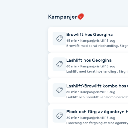
Babylights
Kampanjer
Balayage
Browlift hos Georgina
45 min
Kampanjpris till 15 aug
Bambumassage
Browlift med keratinbehandling. Färgn
💕 Avbokningspolicy Avbokning eller ombokning måste ske senast 24 timmar
före bokad tid. Vid senare avbokning e
behandlingens kostnad.
Lashlift hos Georgina
Barber
60 min
Kampanjpris till 15 aug
Lashlift med keratinbehandling , färgni
Avbokningspolicy Avbokning eller omb
Barnklippning
före bokad tid. Vid senare avbokning e
behandlingens kostnad.
Lashlift\Browlift kombo hos
80 min
Kampanjpris till 15 aug
BIAB
Lashlift och Browlift i en kombinerad b
Avbokningspolicy Avbokning eller omb
före bokad tid. Vid senare avbokning e
Blowout
behandlingens kostnad.
Plock och färg av ögonbryn 
20 min
Kampanjpris till 15 aug
Plockning och färgning av dina ögonbryn Avbokningspolicy Avbokning e
Bottenfärg
ombokning måste ske senast 24 timmar