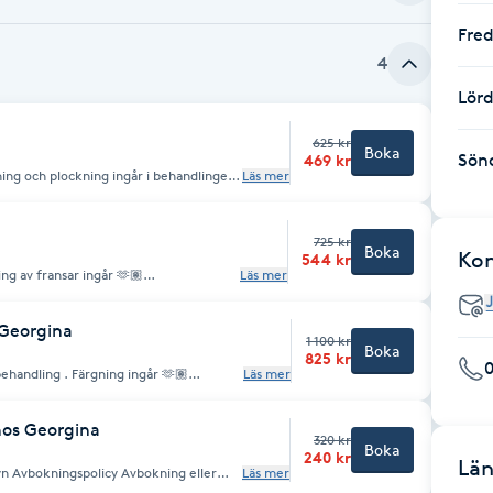
Fre
4
Lör
625 kr
Boka
Sön
469 kr
ing och plockning ingår i behandlingen
Läs mer
ller uteblivet besök debiteras 100 % av
725 kr
Boka
Ko
544 kr
ng av fransar ingår 🫶🏽
Läs mer
okning måste ske senast 24 timmar
ller uteblivet besök debiteras 100 % av
 Georgina
1 100 kr
Boka
825 kr
ehandling . Färgning ingår 🫶🏽
Läs mer
okning måste ske senast 24 timmar
ller uteblivet besök debiteras 100 % av
hos Georgina
320 kr
Boka
240 kr
Län
ller
Läs mer
 före bokad tid. Vid senare avbokning