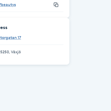
fbeautys
ess
torgatan 17
5250, Växjö