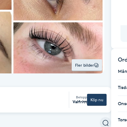
Ord
Fler bilder
Mån
Tisd
Belopp
Köp nu
Valfritt
Ons
Tor