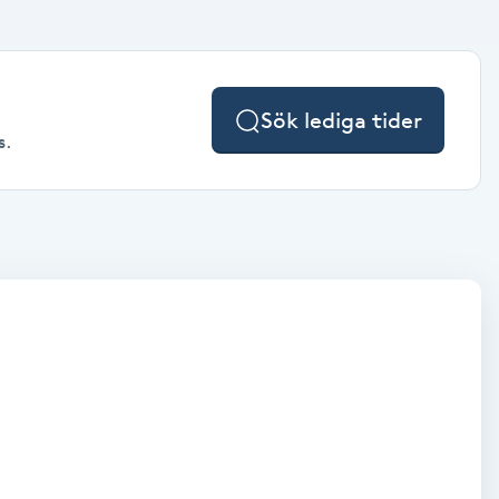
Sök lediga tider
s.