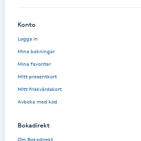
Babylights
Konto
Balayage
Logga in
Bambumassage
Mina bokningar
Mina favoriter
Barber
Mitt presentkort
Barnklippning
Mitt friskvårdskort
BIAB
Avboka med kod
Blowout
Bokadirekt
Bottenfärg
Om Bokadirekt