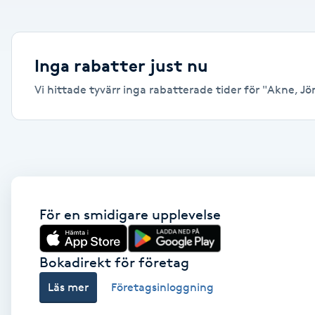
Alternativmedicin
Andningsmassage
Inga rabatter just nu
Vi hittade tyvärr inga rabatterade tider för "Akne, Jön
Ansiktslyft utan kirurgi
Aromamassage
Ashtanga Yoga
Ayurveda
För en smidigare upplevelse
Ayurvedisk Massage
Bokadirekt för företag
Läs mer
Företagsinloggning
Ansiktsbehandling djuprengörande
B