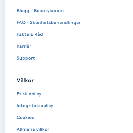
Blogg - Beautylabbet
Brynformning
FAQ - Skönhetsbehandlingar
Brynfärgning
Fakta & Råd
Brynplockning
Karriär
Support
Bröllopsuppsättning
C
Villkor
Celluliter
Etisk policy
Coachning
Integritetspolicy
Cookies
Color correction
Allmäna villkor