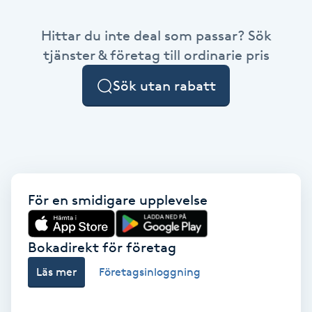
Babylights
Hittar du inte deal som passar? Sök
tjänster & företag till ordinarie pris
Balayage
Sök utan rabatt
Bambumassage
Barber
Barnklippning
För en smidigare upplevelse
BIAB
Bokadirekt för företag
Blowout
Läs mer
Företagsinloggning
Bottenfärg