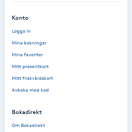
Brynformning
Konto
Brynfärgning
Logga in
Mina bokningar
Brynplockning
Mina favoriter
Bröllopsuppsättning
Mitt presentkort
C
Mitt friskvårdskort
Celluliter
Avboka med kod
Coachning
Bokadirekt
Color correction
Om Bokadirekt