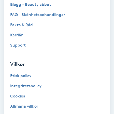
Cryoterapi
Blogg - Beautylabbet
D
FAQ - Skönhetsbehandlingar
Damklippning
Fakta & Råd
Karriär
Dermapen
Support
Diamantslipning
E
Villkor
Enzympeeling
Etisk policy
Extensions
Integritetspolicy
Cookies
Extensions borttagning
Allmäna villkor
Eyeliner-tatuering