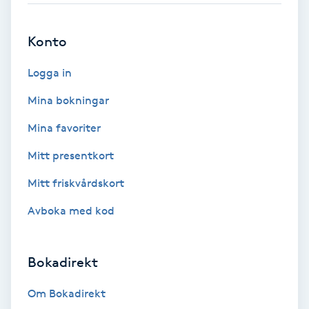
Brynformning
Konto
Brynfärgning
Logga in
Mina bokningar
Brynplockning
Mina favoriter
Bröllopsuppsättning
Mitt presentkort
C
Mitt friskvårdskort
Celluliter
Avboka med kod
Coachning
Bokadirekt
Color correction
Om Bokadirekt