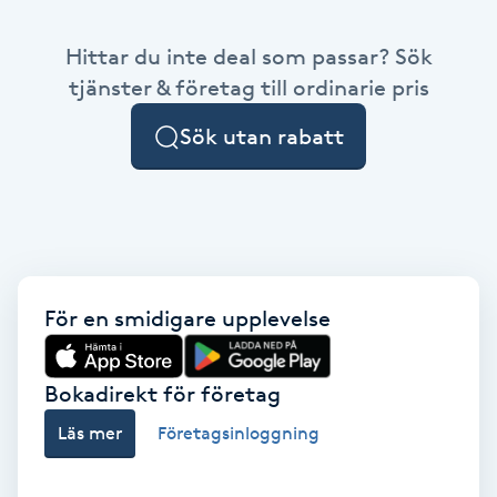
Babylights
Hittar du inte deal som passar? Sök
tjänster & företag till ordinarie pris
Balayage
Sök utan rabatt
Bambumassage
Barber
Barnklippning
För en smidigare upplevelse
BIAB
Bokadirekt för företag
Blowout
Läs mer
Företagsinloggning
Bottenfärg