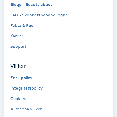
Cryoterapi
Blogg - Beautylabbet
D
FAQ - Skönhetsbehandlingar
Damklippning
Fakta & Råd
Karriär
Dermapen
Support
Diamantslipning
E
Villkor
Enzympeeling
Etisk policy
Extensions
Integritetspolicy
Cookies
Extensions borttagning
Allmänna villkor
Eyeliner-tatuering