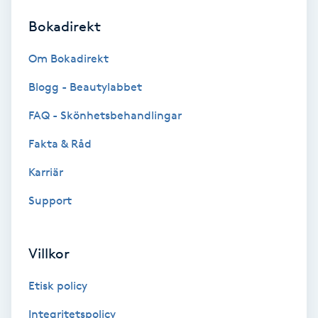
Bokadirekt
Brynformning
Om Bokadirekt
Brynfärgning
Blogg - Beautylabbet
Brynplockning
FAQ - Skönhetsbehandlingar
Fakta & Råd
Bröllopsuppsättning
C
Karriär
Support
Celluliter
Coachning
Villkor
Color correction
Etisk policy
Integritetspolicy