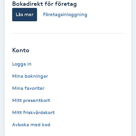
Bokadirekt för företag
Babylights
Läs mer
Företagsinloggning
Balayage
Bambumassage
Konto
Barber
Logga in
Mina bokningar
Barnklippning
Mina favoriter
BIAB
Mitt presentkort
Mitt friskvårdskort
Blowout
Avboka med kod
Bottenfärg