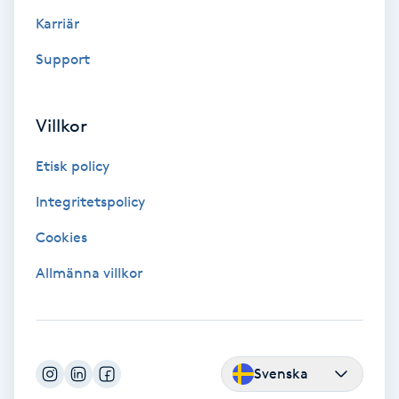
Color correction
Karriär
Support
Cryoterapi
D
Villkor
Damklippning
Etisk policy
Dermapen
Integritetspolicy
Diamantslipning
Cookies
E
Allmänna villkor
Enzympeeling
Extensions
Svenska