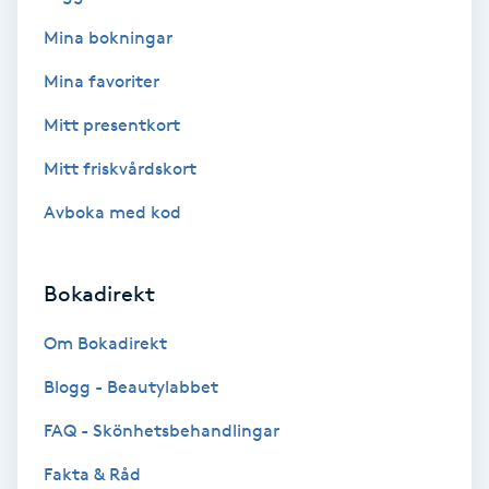
Mina bokningar
Bottenfärg
Mina favoriter
Brynformning
Mitt presentkort
Mitt friskvårdskort
Brynfärgning
Avboka med kod
Brynplockning
Bokadirekt
Bröllopsuppsättning
C
Om Bokadirekt
Celluliter
Blogg - Beautylabbet
FAQ - Skönhetsbehandlingar
Coachning
Fakta & Råd