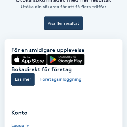
Ansiktsbehandling djuprengörande
Utöka din sökarea för att få flera träffar
B
Visa fler resultat
Babylights
Balayage
För en smidigare upplevelse
Bambumassage
Bokadirekt för företag
Barber
Läs mer
Företagsinloggning
Barnklippning
BIAB
Konto
Blowout
Logga in