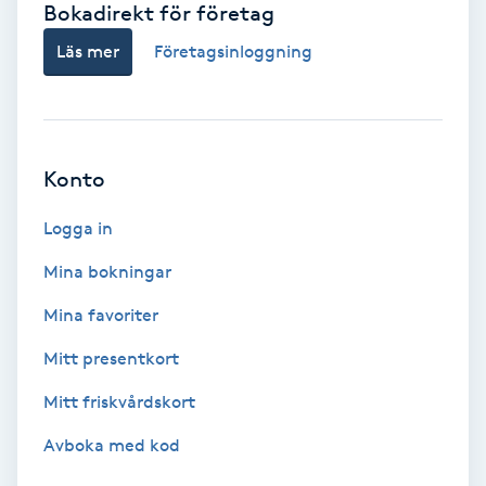
Bokadirekt för företag
Babylights
Läs mer
Företagsinloggning
Balayage
Bambumassage
Konto
Barber
Logga in
Mina bokningar
Barnklippning
Mina favoriter
BIAB
Mitt presentkort
Mitt friskvårdskort
Blowout
Avboka med kod
Bottenfärg