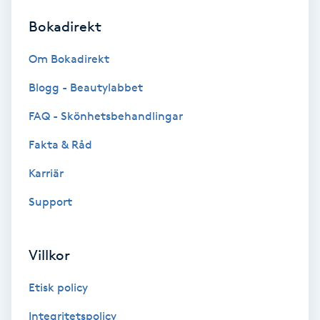
Bokadirekt
Brynformning
Om Bokadirekt
Brynfärgning
Blogg - Beautylabbet
Brynplockning
FAQ - Skönhetsbehandlingar
Fakta & Råd
Bröllopsuppsättning
C
Karriär
Support
Celluliter
Coachning
Villkor
Color correction
Etisk policy
Integritetspolicy