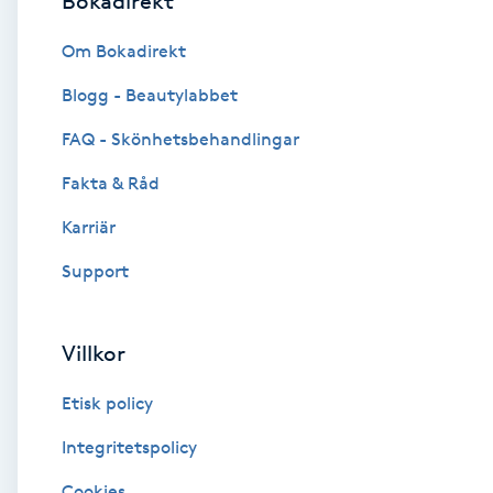
Bokadirekt
Brynformning
Om Bokadirekt
Blogg - Beautylabbet
Brynfärgning
FAQ - Skönhetsbehandlingar
Brynplockning
Fakta & Råd
Karriär
Bröllopsuppsättning
C
Support
Celluliter
Villkor
Coachning
Etisk policy
Color correction
Integritetspolicy
Cookies