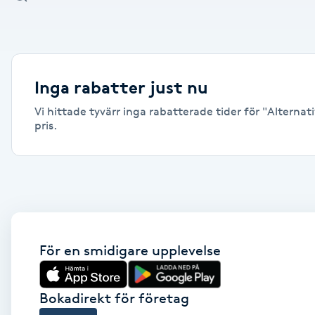
Alternativmedicin
Andningsmassage
Inga rabatter just nu
Ansiktslyft utan kirurgi
Vi hittade tyvärr inga rabatterade tider för "Alternat
pris.
Aromamassage
Ashtanga Yoga
Ayurveda
För en smidigare upplevelse
Ayurvedisk Massage
Ansiktsbehandling djuprengörande
Bokadirekt för företag
B