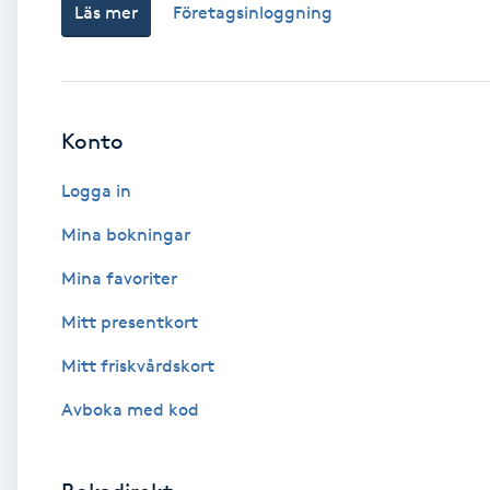
Läs mer
Företagsinloggning
Babylights
Balayage
Konto
Bambumassage
Logga in
Barber
Mina bokningar
Mina favoriter
Barnklippning
Mitt presentkort
BIAB
Mitt friskvårdskort
Avboka med kod
Blowout
Bottenfärg