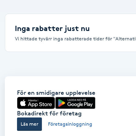
Alternativmedicin
Andningsmassage
Inga rabatter just nu
Vi hittade tyvärr inga rabatterade tider för "Alternativ
Ansiktslyft utan kirurgi
Aromamassage
Ashtanga Yoga
Ayurveda
För en smidigare upplevelse
Ayurvedisk Massage
Bokadirekt för företag
Läs mer
Företagsinloggning
Ansiktsbehandling djuprengörande
B