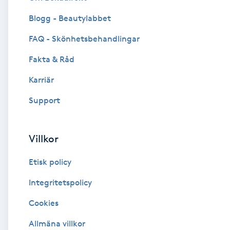
Blogg - Beautylabbet
Brynformning
FAQ - Skönhetsbehandlingar
Brynfärgning
Fakta & Råd
Brynplockning
Karriär
Support
Bröllopsuppsättning
C
Villkor
Celluliter
Etisk policy
Coachning
Integritetspolicy
Cookies
Color correction
Allmäna villkor