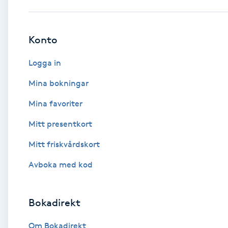
Babylights
Konto
Balayage
Logga in
Bambumassage
Mina bokningar
Mina favoriter
Barber
Mitt presentkort
Barnklippning
Mitt friskvårdskort
BIAB
Avboka med kod
Blowout
Bokadirekt
Bottenfärg
Om Bokadirekt