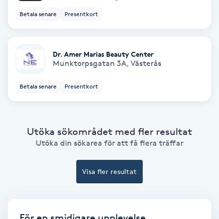
Betala senare
Presentkort
Spa
Spa manikyr & pedikyr
Dr. Amer Marias Beauty Center
Munktorpsgatan 3A
,
Västerås
Spa-manikyr
Betala senare
Presentkort
Spa-pedikyr
Spraytan
Utöka sökområdet med fler resultat
Utöka din sökarea för att få flera träffar
Stylist
Visa fler resultat
Sugaring
Svensk massage
För en smidigare upplevelse