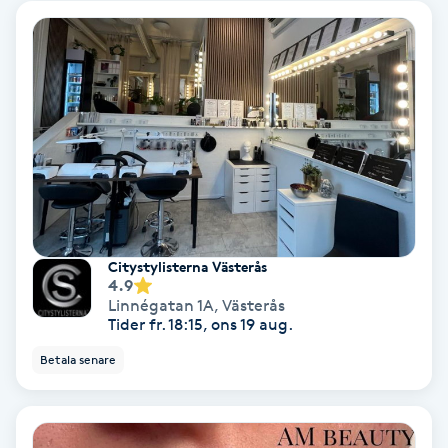
Laserbehandling
Lashlift Keratin
LED-ljusterapi
Liktornar
LPG
Citystylisterna Västerås
LPG-behandling
4.9
Linnégatan 1A
,
Västerås
Tider fr. 18:15, ons 19 aug.
LPG-massage
Betala senare
Luggklippning