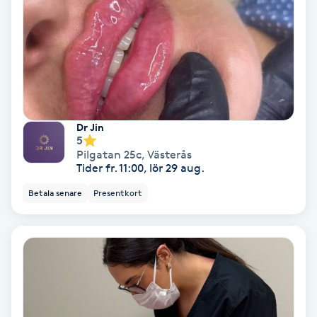
Medium
Megavolymfransar
Melasma
Dr Jin
Mesoterapi
5
Pilgatan 25c
,
Västerås
Tider fr. 11:00, lör 29 aug.
MicroPen
Betala senare
Presentkort
Microshading
Mixfransar
N
Nagelförlängning