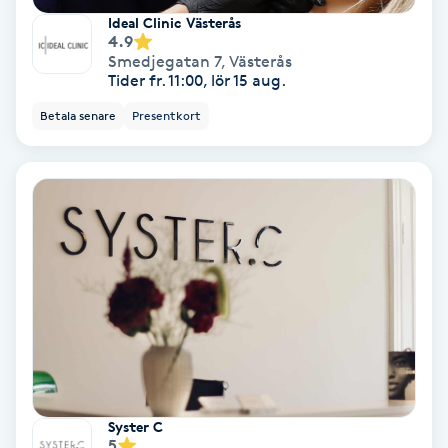
Ideal Clinic Västerås
Fotmassage
4.9
Smedjegatan 7
,
Västerås
Tider fr. 11:00, lör 15 aug.
Fotsvamp
Betala senare
Presentkort
Fotvård
Fransar
Fransborttagning
Fransfärgning
Fransförlängning
Fransförlängning Megavolym
Syster C
5