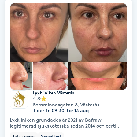
Keratinbehandling
Kinesiologi
Kinesisk medicin
Kiropraktik
Klangmassage
Lyxkliniken Västerås
Klippning
4.9
Fornminnesgatan 8
,
Västerås
Tider fr. 09:30, tor 13 aug.
Klippning & Slingor
Lyxkliniken grundades år 2021 av Bafraw,
legitimerad sjuksköterska sedan 2014 och certi...
Klippning ungdom
Betala senare
Presentkort