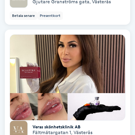
Gjutare Granströms gata
,
Västerås
Samtalsterapi
Betala senare
Presentkort
Senioryoga
Shiatsu
Singelfransar
Sjukgymnastik
Skalpmassage
Skinbooster
Veras skönhetsklinik AB
Sklerosering
Fältmätargatan 1
,
Västerås