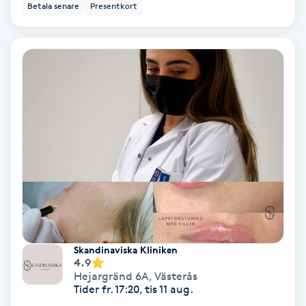
Betala senare
Presentkort
Hollywood Peel
Hot Stone Massage
Hot yoga
Hudföryngring
Huduppstramning
Hudvård
Hyaluronsyra
Skandinaviska Kliniken
4.9
Hejargränd 6A
,
Västerås
Hyperhidros
Tider fr. 17:20, tis 11 aug.