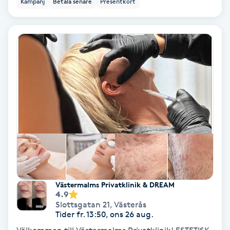
Kampanj
Betala senare
Presentkort
Ansiktsbehandling djuprengörande
B
Babylights
Balayage
Bambumassage
Barber
Barnklippning
Västermalms Privatklinik & DREAM
4.9
BIAB
Slottsgatan 21
,
Västerås
Tider fr. 13:50, ons 26 aug.
Blowout