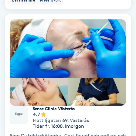
Betala senare
Presentkort
Färgning
Föning
G
Gel naglar
Gelenaglar
Gellack
Gellack med förstärkning
Sense Clinic Västerås
4.7
Gravidmassage
Flottiljgatan 69
,
Västerås
Tider fr. 16:00, Imorgon
Gravidyoga
Som Distriktssköterska, Certifierad behandlare och