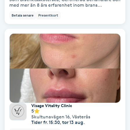
med mer än 8 års erfarenhet inom brans...
Gruppträning
Betala senare
Presentkort
Gua Sha-massage
H
Hatha Yoga
Headspa
Healing
Herrklippning
Visage Vitality Clinic
5
Skultunavägen 16
,
Västerås
HIFU
Tider fr. 15:30, tor 13 aug.