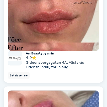
Lymfmassage
Läpptatuering
M
Makeup
Manikyr & Pedikyr
AmBeautybyasrin
4.9
Massage
Gideonsbergsgatan 4A
,
Västerås
Tider fr. 13:00, tor 13 aug.
Medial vägledning
Betala senare
Medicinsk massage
Meditation