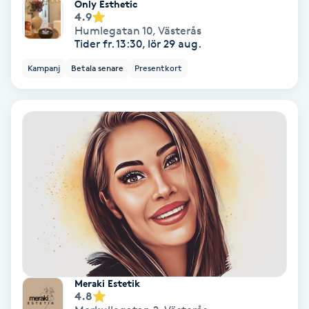
Only Esthetic
Osteopati
4.9
Humlegatan 10
,
Västerås
P
Tider fr. 13:30, lör 29 aug.
Paraffinbehandling
Kampanj
Betala senare
Presentkort
Pedikyr
Pensionärklippning
Permanent
Permanent hårborttagning
Permanent ögonbrynsmakeup
Meraki Estetik
4.8
Personal shopper