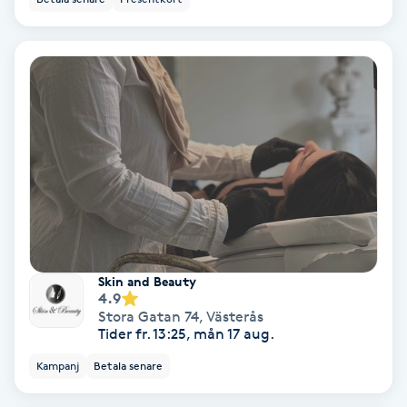
Koppningsmassage
Kosmetisk tatuering
Kostrådgivning
Kroppsinpackning
Kroppspeeling
Skin and Beauty
Käkledsbehandling
4.9
Stora Gatan 74
,
Västerås
Tider fr. 13:25, mån 17 aug.
Kärlbehandling
L
Kampanj
Betala senare