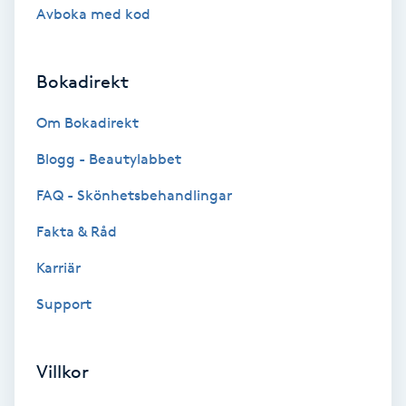
Terapi
Avboka med kod
Thaimassage
Bokadirekt
Toning
Om Bokadirekt
Torr hårbotten
Blogg - Beautylabbet
FAQ - Skönhetsbehandlingar
Torrborstning
Fakta & Råd
Triggerpunktsmassage
Karriär
Support
Trådning
Träning
Villkor