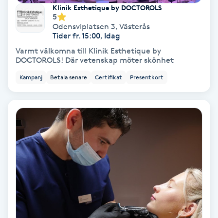
Extensions borttagning
Klinik Esthetique by DOCTOROLS
5
Odensviplatsen 3
,
Västerås
Eyeliner-tatuering
Tider fr. 15:00, Idag
F
Varmt välkomna till Klinik Esthetique by
DOCTOROLS! Där vetenskap möter skönhet
Face framing
Kampanj
Betala senare
Certifikat
Presentkort
Faceliftmassage
Fet hårbotten
Fettreducering
Fibromassage
Fillers