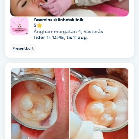
PRP (Platelet Rich Plasma)
Yasemins skönhetsklinik
5
PRX-T33
Ånghammargatan 4
,
Västerås
Tider fr. 13:45, tis 11 aug.
Psoriasis
Presentkort
PT
R
Radiofrekvens
Rakning
Reflexologi