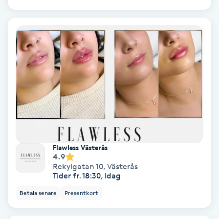
IPL
IPL hårborttagning
IR-massage
J
Japansk massage
K
Flawless Västerås
K18
4.9
Rekylgatan 10
,
Västerås
Tider fr. 18:30, Idag
Katun fransar
Betala senare
Presentkort
Kemisk peeling