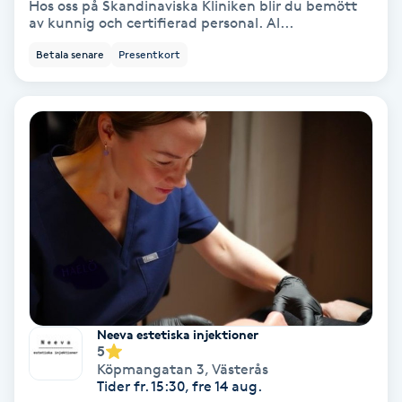
Hos oss på Skandinaviska Kliniken blir du bemött
Hypnos
av kunnig och certifierad personal. Al...
Betala senare
Presentkort
Hårborttagning
Hårbottenbehandling
Hårförlängning
Hårvård
Hälsa
Hälsprickor
Neeva estetiska injektioner
I
5
Köpmangatan 3
,
Västerås
Tider fr. 15:30, fre 14 aug.
Idrottsmassage