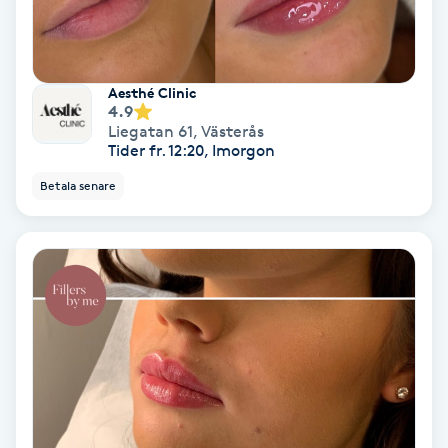
Nagelvård
Aesthé Clinic
Naglar borttagning
4.9
Liegatan 61
,
Västerås
Tider fr. 12:20, Imorgon
Naglar reparation
Betala senare
Naprapati
Navelpiercing
NBE-massage
Ny frisyr
O