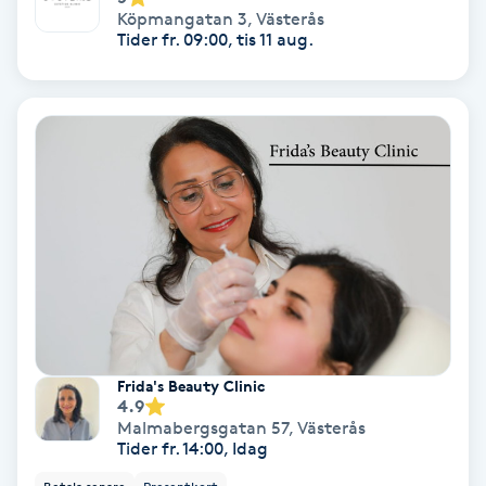
Köpmangatan 3
,
Västerås
Fransförlängning Volym
Tider fr. 09:00, tis 11 aug.
Fransk manikyr
Fransrengöring
Frekvensterapi
Friskvård
Friskvårdsmassage
Frida's Beauty Clinic
Frisör
4.9
Malmabergsgatan 57
,
Västerås
Tider fr. 14:00, Idag
Funktionsanalys