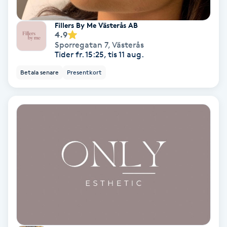
Olaplex
Fillers By Me Västerås AB
4.9
Olaplexbehandling
Sporregatan 7
,
Västerås
Tider fr. 15:25, tis 11 aug.
Ombre
Betala senare
Presentkort
Ombre brows
Ombre naglar
Optiker
Ortobionomi
Ortopedi