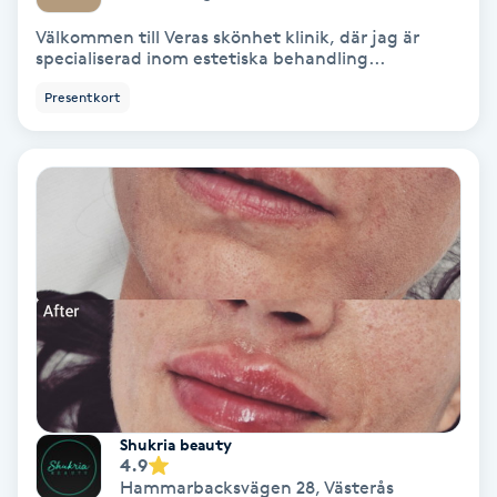
Välkommen till Veras skönhet klinik, där jag är
Skoinlägg
specialiserad inom estetiska behandling...
Presentkort
Skägg
Skäggfärgning
Skäggklippning
Skäggtrimmning
Skönhet
Slingor
Shukria beauty
4.9
Sockring
Hammarbacksvägen 28
,
Västerås