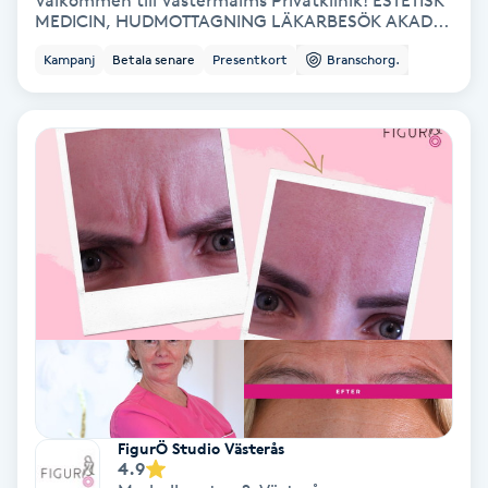
Välkommen till Västermalms Privatklinik! ESTETISK
MEDICIN, HUDMOTTAGNING LÄKARBESÖK AKAD...
Bottenfärg
Kampanj
Betala senare
Presentkort
Branschorg.
Brynformning
Brynfärgning
Brynplockning
Bröllopsuppsättning
C
Celluliter
Coachning
FigurÖ Studio Västerås
4.9