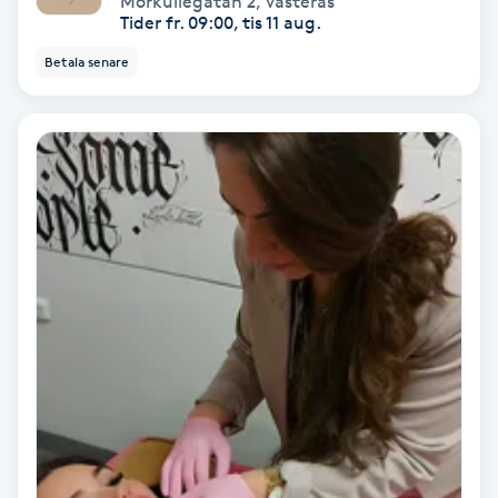
Morkullegatan 2
,
Västerås
Tider fr. 09:00, tis 11 aug.
Personlig tränare
Betala senare
Picolaser
Piercing
Pigmentbehandling
Pigmentfläckar
Plastikkirurgi
Powder brows
Power Yoga