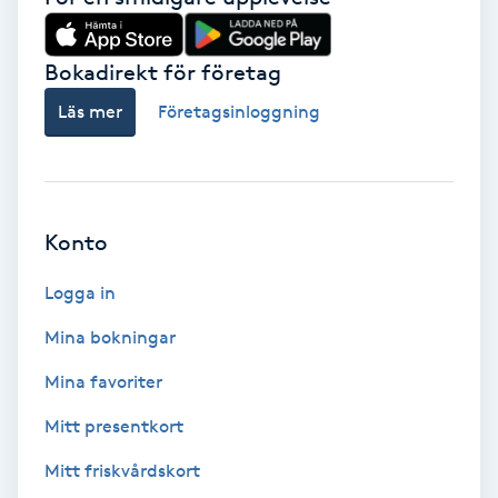
Svettbehandling
Bokadirekt för företag
T
Läs mer
Företagsinloggning
Tuina-massage
Taktil massage
Konto
Tandblekning
Logga in
Tandläkare
Mina bokningar
Tatuering
Mina favoriter
Mitt presentkort
Tatueringsborttagning
Mitt friskvårdskort