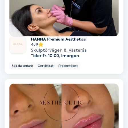
Nagelförlängning akryl
Nagelförlängning gelé
HANNA Premium Aesthetics
4.9
Nagelförlängning glasfiber
Skulptörvägen 8
,
Västerås
Tider fr. 10:00, Imorgon
Nagelförlängning silke
Betala senare
Certifikat
Presentkort
Nagelförstärkning
Nagelklippning
Nagelsvamp
Nageltrång