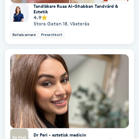
Regndroppsmassage
Tandläkare Ruaa Al-Ghabban Tandvård &
Estetik
4.9
Reiki
Stora Gatan 18
,
Västerås
Betala senare
Presentkort
Reikihealing
Reiki massage
Restorative Yoga
Rosacea
Rosenmetoden
Ryggmassage
Dr Peri - estetisk medicin
S