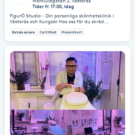
Morkullegatan 2
,
Västerås
Color correction
Tider fr. 17:00, Idag
FigurÖ Studio – Din personliga skönhetsklinik i
Cryoterapi
Västerås och Kungsör Hos oss får du skräd...
D
Betala senare
Certifikat
Presentkort
Damklippning
Dermapen
Diamantslipning
E
Enzympeeling
Extensions