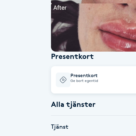
Alternativmedicin
Andningsmassage
Ansiktslyft utan kirurgi
Presentkort
Aromamassage
Ashtanga Yoga
Presentkort
Ge bort egentid
Ayurveda
Alla tjänster
Ayurvedisk Massage
Ansiktsbehandling djuprengörande
Tjänst
B