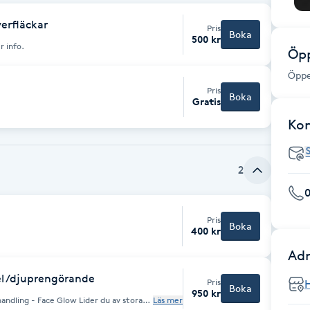
verfläckar
Pris
Boka
500 kr
r info.
Öpp
Öppe
Pris
Boka
Gratis
Ko
2
Pris
Boka
400 kr
Adr
el /djuprengörande
Pris
Boka
950 kr
ce Glow Lider du av stora
Läs mer
ng perfekt för dig! BioRePeel är