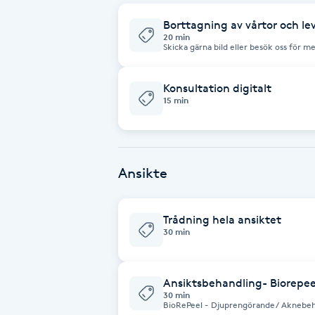
Borttagning av vårtor och le
Babylights
20 min
Skicka gärna bild eller besök oss för me
Balayage
Konsultation digitalt
15 min
Bambumassage
Barber
Ansikte
Barnklippning
Trådning hela ansiktet
BIAB
30 min
Blowout
Ansiktsbehandling- Biorepe
30 min
Bottenfärg
BioRePeel - Djuprengörande/ Aknebehandling - Fa
porer, akne och akneärr? Då är denna behandli