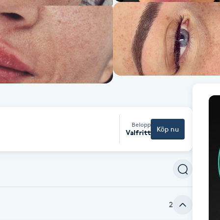
Belopp
Köp nu
Valfritt
2