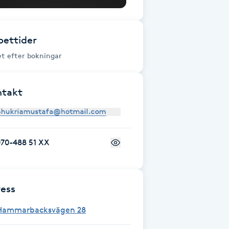
ettider
t efter bokningar
ntakt
070-488 51 XX
ess
Hammarbacksvägen 28